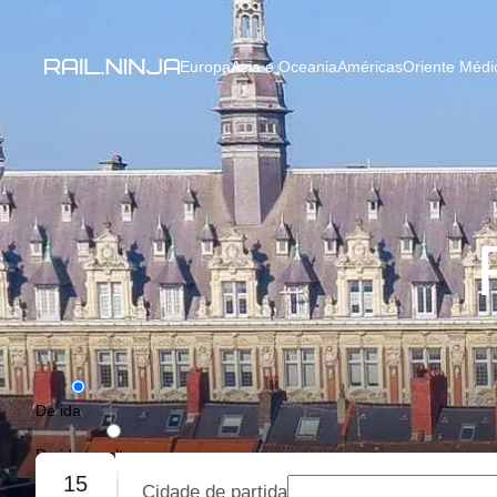
Europa
Ásia e Oceania
Américas
Oriente Médio
De ida
De ida e volta
15
Cidade de partida