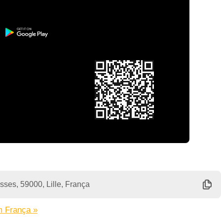
sses, 59000, Lille, França
m França »