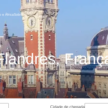
 e África
Sobre
Flandres, Franç
Cidade de chegada