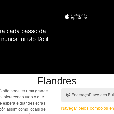
ara cada passo da
unca foi tão fácil!
Flandres
le) não pode ter uma grande
Endereço
Place des Bui
o, oferecendo tudo o que
 espera e grandes ecrãs,
Navegar pelos comboios e
pôr, assim como locais de