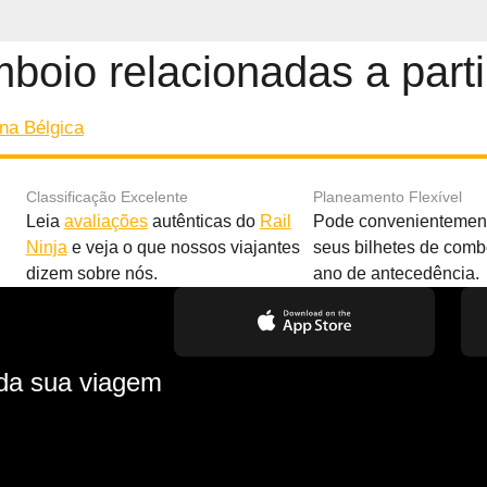
boio relacionadas a parti
na Bélgica
Classificação Excelente
Planeamento Flexível
Leia
avaliações
autênticas do
Rail
Pode convenientement
Ninja
e veja o que nossos viajantes
seus bilhetes de com
dizem sobre nós.
ano de antecedência.
 da sua viagem