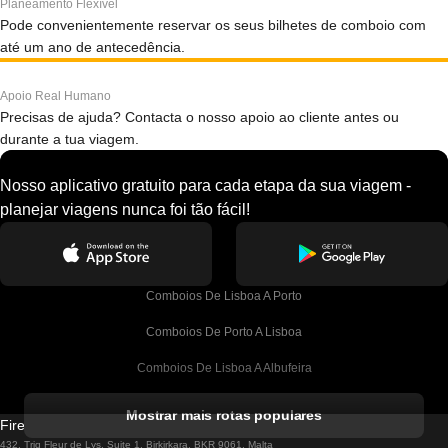
Planeamento Flexível
Pode convenientemente reservar os seus bilhetes de comboio com
até um ano de antecedência.
Apoio Real Humano
Precisas de ajuda? Contacta o nosso apoio ao cliente antes ou
durante a tua viagem.
Nosso aplicativo gratuito para cada etapa da sua viagem -
planejar viagens nunca foi tão fácil!
Comboios De Lisboa A Porto
Comboios De Porto A Lisboa
Comboios De Lisboa A Albufeira
Comboios De Albufeira A Lisboa
Mostrar mais rotas populares
Firebird GT Limited (OC 1451)
Comboios De Lisboa A Lagos
432, Triq Fleur de Lys, Suite 1, Birkirkara, BKR 9061, Malta