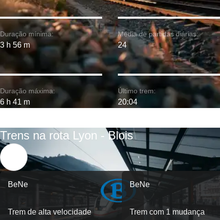
Duração mínima:
Média de partidas diárias:
3 h 56 m
24
Duração máxima:
Último trem:
6 h 41 m
20:04
Trens na rota Lyon - Blois
BeNe
BeNe
Trem de alta velocidade
Trem com 1 mudança