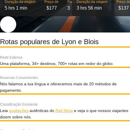
Duração da viagem
Preço de
Partidas
Duração da viagem
Preço d
5 hrs 1 min
$177
3
3 hrs 56 min
$137
Rotas populares de Lyon e Blois
Rede Extensa
Uma plataforma, 34+ destinos, 700+ rotas em redor do globo.
Reservas Convenientes
Nós falamos a tua língua e oferecemos mais de 20 métodos de
pagamento.
Classificação Excelente
Leia
avaliações
autênticas do
Rail Ninja
e veja o que nossos viajantes
dizem sobre nós.