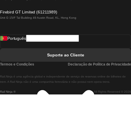
Comboios De Lagos A Lisboa
Firebird GT Limited (61211989)
Unit G 15/F Tal Building 49 Austin Road, KL, Hong Kong
Comboios De Lisboa A Madrid
Comboios De Madrid A Lisboa
Português
Comboios De Lisboa A Faro
Comboios De Faro A Lisboa
Suporte ao Cliente
Comboios De Lisboa A Coimbra
Termos e Condições
Declaração de Política de Privacidade
Comboios De Coimbra A Lisboa
Rail.Ninja é uma agência global e independente de serviço de reservas online de bilhetes de
Comboios De Lisboa A Braga
trem. A Rail Ninja não é uma companhia ferroviária e não possui nem opera trens.
Rail Ninja ®
All Rights Reserved © 2026
Comboios De Braga A Lisboa
Comboios De Porto A Coimbra
Comboios De Coimbra A Porto
Comboios De Barcelona A Madrid