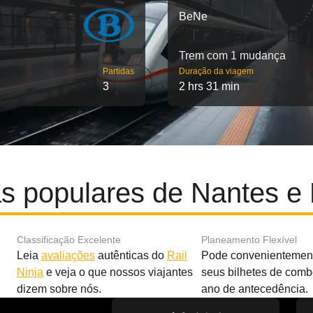
BeNe
Trem com 1 mudança
Partidas
Duração da viagem
3
2 hrs 31 min
s populares de Nantes e 
Classificação Excelente
Planeamento Flexível
Leia
avaliações
autênticas do
Rail
Pode convenientement
Ninja
e veja o que nossos viajantes
seus bilhetes de com
dizem sobre nós.
ano de antecedência.