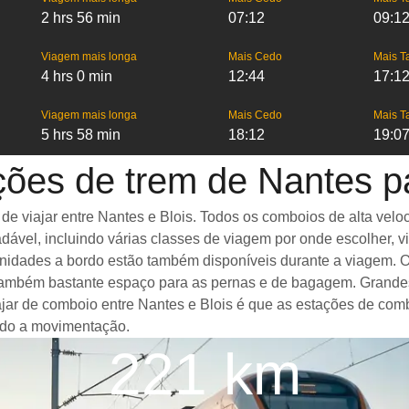
2 hrs 56 min
07:12
09:1
Viagem mais longa
Mais Cedo
Mais T
4 hrs 0 min
12:44
17:1
Viagem mais longa
Mais Cedo
Mais T
5 hrs 58 min
18:12
19:0
ções de trem de Nantes pa
viajar entre Nantes e Blois. Todos os comboios de alta veloci
ável, incluindo várias classes de viagem por onde escolher, v
menidades a bordo estão também disponíveis durante a viagem. 
ambém bastante espaço para as pernas e de bagagem. Grandes 
iajar de comboio entre Nantes e Blois é que as estações de com
ando a movimentação.
221 km