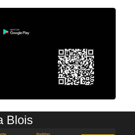
 Blois
arde
Partidas