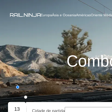
Europa
Ásia e Oceania
Américas
Oriente Médio
Combo
De ida
De ida e volta
13
Cidade de partida