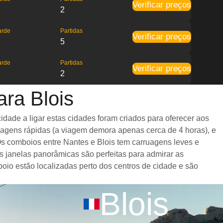
Verificar preços
2
2
arde
Partidas
Verificar preços
2
5
arde
Partidas
Verificar preços
7
2
ra Blois
dade a ligar estas cidades foram criados para oferecer aos
iagens rápidas (a viagem demora apenas cerca de 4 horas), e
Os comboios entre Nantes e Blois tem carruagens leves e
janelas panorâmicas são perfeitas para admirar as
boio estão localizadas perto dos centros de cidade e são
Blois