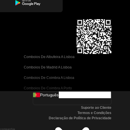
Comboios De Albufeira A Lisboa
Comboios De Madrid A Lisboa
Comboios De Coimbra A Lisboa
Comboios De Coimbra A Porto
Português
Comboios De Valência A Barcelona
Suporte ao Cliente
Comboios De Sevilha A Barcelona
Termos e Condições
Declaração de Política de Privacidade
Comboios De Málaga A Barcelona
a companhia