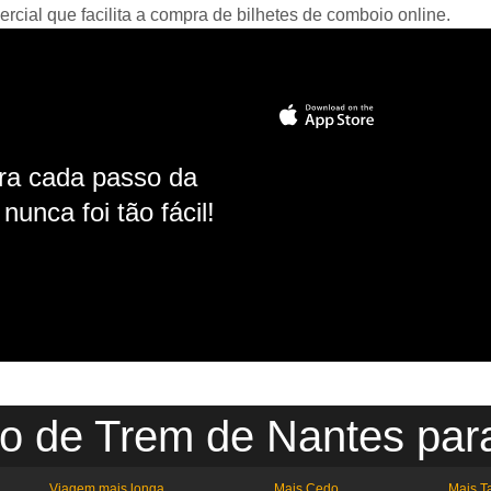
ial que facilita a compra de bilhetes de comboio online.
ara cada passo da
unca foi tão fácil!
io de Trem de Nantes para
Viagem mais longa
Mais Cedo
Mais T