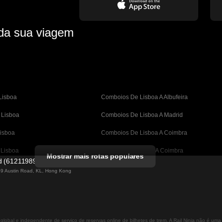
 da sua viagem
Lisboa
Comboios De Lisboa A Albufeira
 Lisboa
Comboios De Lisboa A Madrid
isboa
Comboios De Lisboa A Coimbra
 Lisboa
Comboios De Porto A Coimbra
Mostrar mais rotas populares
ed (61211989)
A Barcelona
Comboios De Barcelona A Valência
 49 Austin Road, KL, Hong Kong
Barcelona
Comboios De Barcelona A Sevilha
astian A Barcelona
Comboios De Barcelona A Málaga
 global e independente de serviço de reservas online de bilhetes de trem. A Rail Ninja não é um