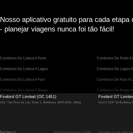
Nosso aplicativo gratuito para cada etapa
- planejar viagens nunca foi tão fácil!
Comboios De Lisboa A Porto
Comboios De Porto A 
Comboios De Lisboa A Lagos
Comboios De Lagos A
Comboios De Lisboa A Faro
Comboios De Faro A L
Comboios De Lisboa A Braga
Comboios De Braga A
Firebird GT Limited (OC 1451)
Firebird GT Limit
Comboios De Barcelona A Madrid
Comboios De Madrid 
432, Triq Fleur de Lys, Suite 1, Birkirkara, BKR 9061, Malta
Unit G 15/F Tal Building
Comboios De Barcelona a Paris
Comboios De Paris A 
Comboios De Barcelona A San Sebastian
Comboios De San Seb
Rail Ninja ®
All Rights Reserved © 2026
Rail.Ninja é uma agência