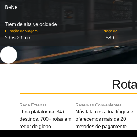
BeNe
Trem de alta velocidade
Duração da viagem
Preço de
2 hrs 29 min
$89
Rota
Rede Extensa
Reservas Convenientes
Uma plataforma, 34+
Nós falamos a tua língua e
destinos, 700+ rotas em
oferecemos mais de 20
redor do globo.
métodos de pagamento.