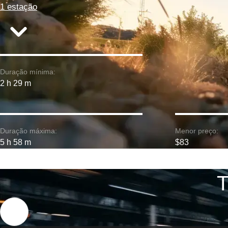
1 estação
Duração mínima:
2 h 29 m
Duração máxima:
Menor preço:
5 h 58 m
$83
T