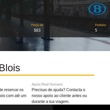
Preço de
Partidas
$83
5
Blois
Apoio Real Humano
e reservar os
Precisas de ajuda? Contacta o
boio com até um
nosso apoio ao cliente antes ou
durante a tua viagem.