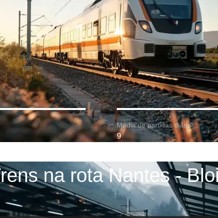
Média de partidas diárias:
9
rens na rota Nantes - Blo