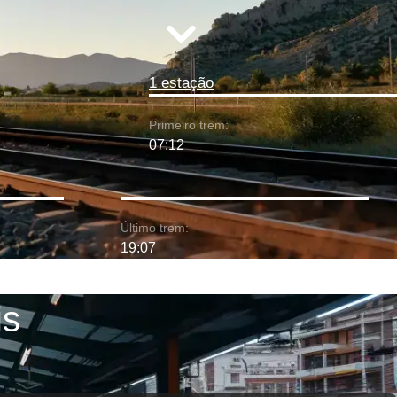
1 estação
Primeiro trem:
07:12
Último trem:
19:07
is