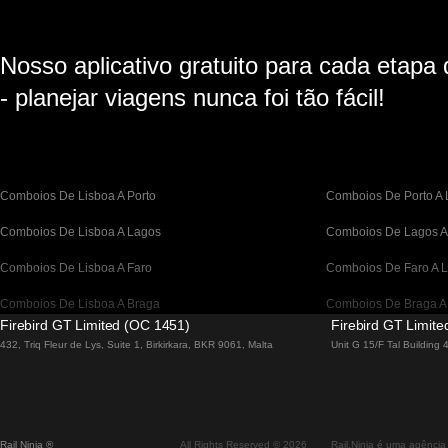
Nosso aplicativo gratuito para cada etapa
- planejar viagens nunca foi tão fácil!
Comboios De Lisboa A Porto
Comboios De Porto A 
Comboios De Lisboa A Lagos
Comboios De Lagos A
Comboios De Lisboa A Faro
Comboios De Faro A L
Comboios De Lisboa A Braga
Comboios De Braga A
Firebird GT Limited (OC 1451)
Firebird GT Limit
Comboios De Barcelona A Madrid
Comboios De Madrid 
432, Triq Fleur de Lys, Suite 1, Birkirkara, BKR 9061, Malta
Unit G 15/F Tal Building
Comboios De Barcelona a Paris
Comboios De Paris A 
Comboios De Barcelona A San Sebastian
Comboios De San Seb
Rail Ninja ®
All Rights Reserved © 2026
Rail.Ninja é uma agência