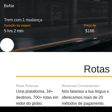
BeNe
Trem com 1 mudança
Duração da viagem
Preço de
5 hrs 2 min
$166
Rotas 
Rede Extensa
Reservas Convenientes
Uma plataforma, 34+
Nós falamos a tua língua e
destinos, 700+ rotas em
oferecemos mais de 20
redor do globo.
métodos de pagamento.