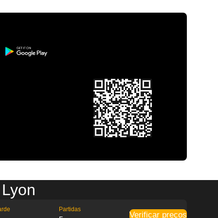
 Lyon
arde
Partidas
Verificar preços