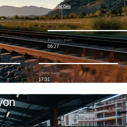
3 estações
Primeiro trem:
06:27
Último trem:
17:31
yon