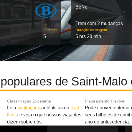
BeNe
Trem com 2 mudanças
Partidas
Duração da viagem
5
5 hrs 28 min
populares de Saint-Malo
Classificação Excelente
Planeamento Flexível
Leia
avaliações
autênticas do
Rail
Pode convenientement
Ninja
e veja o que nossos viajantes
seus bilhetes de com
dizem sobre nós.
ano de antecedência.