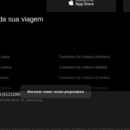
 da sua viagem
Lisboa
Comboios De Lisboa A Albufeira
 Lisboa
Comboios De Lisboa A Madrid
isboa
Comboios De Lisboa A Coimbra
 Lisboa
Comboios De Porto A Coimbra
Mostrar mais rotas populares
ed (61211989)
A Barcelona
Comboios De Barcelona A Valência
 49 Austin Road, KL, Hong Kong
Barcelona
Comboios De Barcelona A Sevilha
astian A Barcelona
Comboios De Barcelona A Málaga
 global e independente de serviço de reservas online de bilhetes de trem. A Rail Ninja não é um