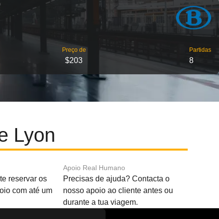
Preço de
Partidas
$203
8
 e Lyon
Apoio Real Humano
e reservar os
Precisas de ajuda? Contacta o
boio com até um
nosso apoio ao cliente antes ou
durante a tua viagem.