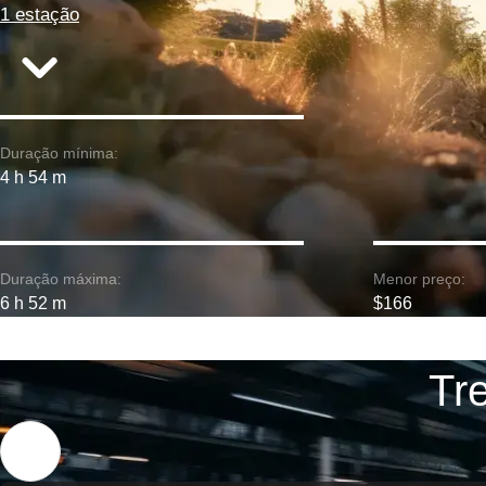
1 estação
Duração mínima:
4 h 54 m
Duração máxima:
Menor preço:
6 h 52 m
$166
Tr