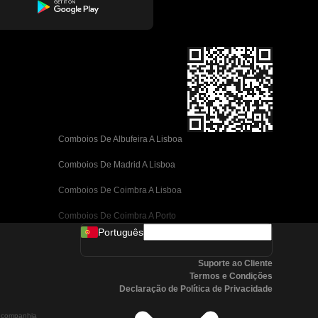
Comboios De Albufeira A Lisboa
Comboios De Madrid A Lisboa
Comboios De Coimbra A Lisboa
Comboios De Coimbra A Porto
Português
Comboios De Valência A Barcelona
Suporte ao Cliente
Comboios De Sevilha A Barcelona
Termos e Condições
Declaração de Política de Privacidade
Comboios De Málaga A Barcelona
a companhia