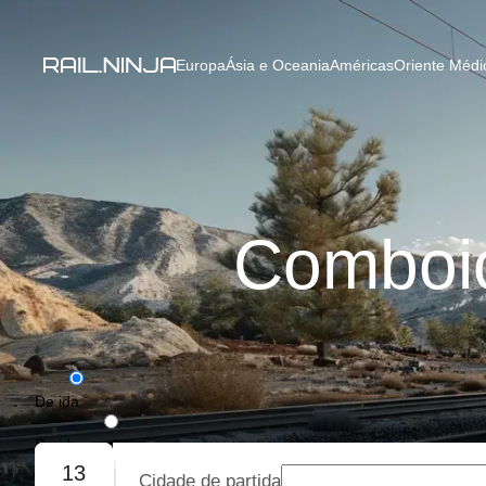
Europa
Ásia e Oceania
Américas
Oriente Médio
Comboio
De ida
De ida e volta
13
Cidade de partida