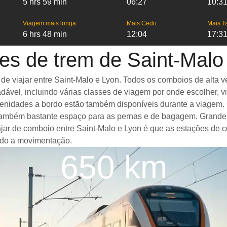
5 hrs 59 min
06:27
10:3
Viagem mais longa
Mais Cedo
Mais T
6 hrs 48 min
12:04
17:3
es de trem de Saint-Malo
viajar entre Saint-Malo e Lyon. Todos os comboios de alta vel
ável, incluindo várias classes de viagem por onde escolher, v
amenidades a bordo estão também disponíveis durante a viagem.
ambém bastante espaço para as pernas e de bagagem. Grandes 
iajar de comboio entre Saint-Malo e Lyon é que as estações de 
ando a movimentação.
650 km