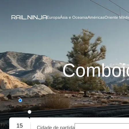
Europa
Ásia e Oceania
Américas
Oriente Médio
Comboio
De ida
De ida e volta
15
Cidade de partida