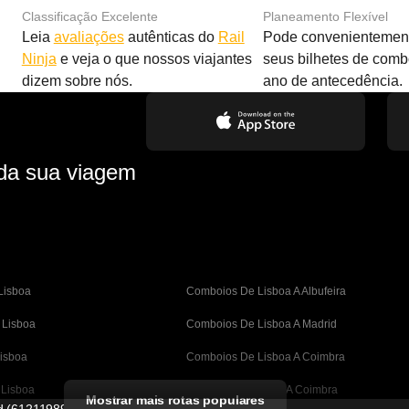
Classificação Excelente
Planeamento Flexível
Leia
avaliações
autênticas do
Rail
Pode convenientement
Ninja
e veja o que nossos viajantes
seus bilhetes de com
dizem sobre nós.
ano de antecedência.
 da sua viagem
Lisboa
Comboios De Lisboa A Albufeira
 Lisboa
Comboios De Lisboa A Madrid
isboa
Comboios De Lisboa A Coimbra
 Lisboa
Comboios De Porto A Coimbra
Mostrar mais rotas populares