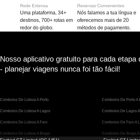
Rede Extensa
Reservas Convenientes
Uma plataforma, 34+
Nós falamos a tua língua e
destinos, 700+ rotas em
oferecemos mais de 20
redor do globo.
métodos de pagamento.
Nosso aplicativo gratuito para cada etapa
- planejar viagens nunca foi tão fácil!
Comboios De Lisboa A Porto
Comboios De Porto A 
Comboios De Lisboa A Lagos
Comboios De Lagos A
Comboios De Lisboa A Faro
Comboios De Faro A L
Comboios De Lisboa A Braga
Comboios De Braga A