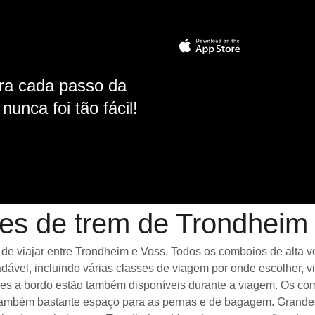
ara cada passo da
unca foi tão fácil!
es de trem de Trondheim
 viajar entre Trondheim e Voss. Todos os comboios de alta vel
ável, incluindo várias classes de viagem por onde escolher, 
ades a bordo estão também disponíveis durante a viagem. Os co
ambém bastante espaço para as pernas e de bagagem. Grandes 