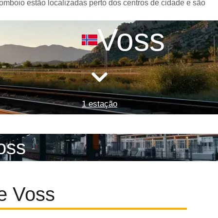
omboio estão localizadas perto dos centros de cidade e são
Voss
1 estação
oss
e Voss