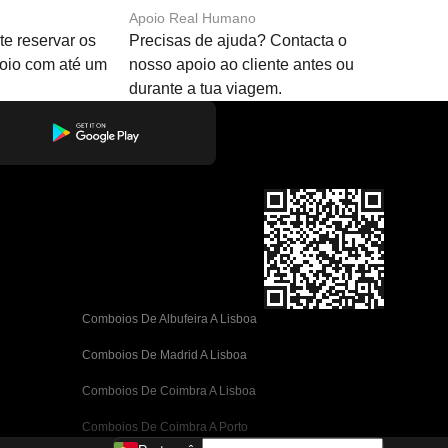
Apoio Real Humano
e reservar os
Precisas de ajuda? Contacta o
boio com até um
nosso apoio ao cliente antes ou
durante a tua viagem.
Comboios De Albufeira A Lisboa
Comboios De Madrid A Lisboa
Comboios De Coimbra A Lisboa
Comboios De Coimbra A Porto