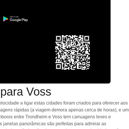
 para Voss
ocidade a ligar estas cidades foram criados para oferecer aos
viagens rápidas (a viagem demora apenas cerca de horas), e um
mboios entre Trondheim e Voss tem carruagens leves e
janelas panorâmicas são perfeitas para admirar as