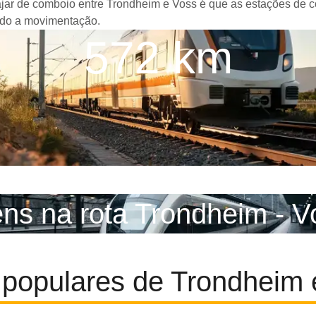
iajar de comboio entre Trondheim e Voss é que as estações de c
ando a movimentação.
572 km
ens na rota Trondheim - V
 populares de Trondheim 