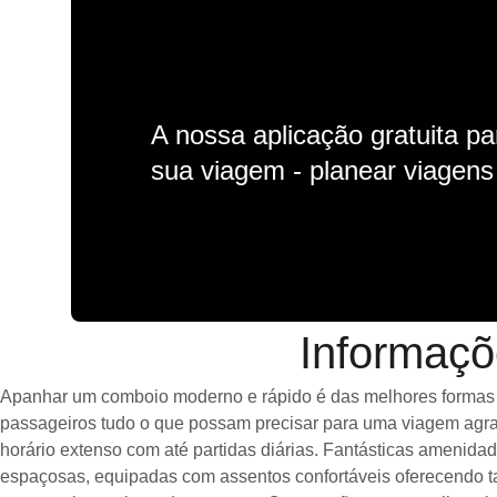
A nossa aplicação gratuita p
sua viagem - planear viagens n
Informaçõ
Apanhar um comboio moderno e rápido é das melhores formas de
passageiros tudo o que possam precisar para uma viagem agrad
horário extenso com até partidas diárias. Fantásticas amenid
espaçosas, equipadas com assentos confortáveis oferecendo t