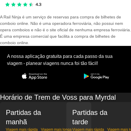
A Rail Ninja é um serviço de reservas para compra de bilhetes de
comboio online. Não é uma operadora ferroviária, não possui nem
opera comboios e não é o site oficial de nenhuma empresa ferroviária.
É uma empresa comercial que facilita a compra de bilhetes de
comboio online.
A nossa aplicação gratuita para cada passo da sua
viagem - planear viagens nunca foi tão fácil!
Horário de Trem de Voss para Myrdal
Partidas da
Partidas da
manhã
tarde
Viagem mais rápida
Viagem mais longa
Viagem mais rápida
Viagem mais l