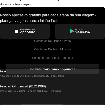
durante a tua viagem.
Nosso aplicativo gratuito para cada etapa da sua viagem -
planejar viagens nunca foi tão fácil!
Comboios De Lisboa A Porto
Comboios De Porto A Lisboa
Comboios De Lisboa A Albufeira
Comboios De Albufeira A Lisboa
Mostrar mais rotas populares
Firebird GT Limited (OC 1451)
Comboios De Lisboa A Lagos
432, Triq Fleur de Lys, Suite 1, Birkirkara, BKR 9061, Malta
Comboios De Lagos A Lisboa
Firebird GT Limited (61211989)
Unit G 15/F Tal Building 49 Austin Road, KL, Hong Kong
Comboios De Lisboa A Madrid
Comboios De Madrid A Lisboa