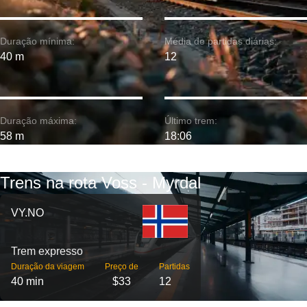
Duração mínima:
Média de partidas diárias:
40 m
12
Duração máxima:
Último trem:
58 m
18:06
Trens na rota Voss - Myrdal
VY.NO
Trem expresso
Duração da viagem
Preço de
Partidas
40 min
$33
12