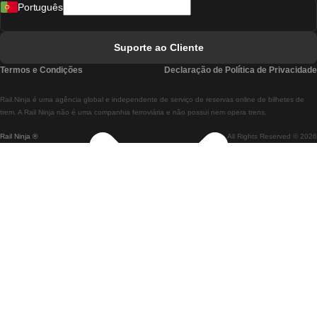
Português
Comboios De Lisboa A Faro
Comboios De Faro A Lisboa
Suporte ao Cliente
Comboios De Lisboa A Coimbra
Termos e Condições
Declaração de Política de Privacidade
Comboios De Coimbra A Lisboa
Rail.Ninja é uma agência global e independente de serviço de reservas online de bilhetes de
Comboios De Lisboa A Braga
trem. A Rail Ninja não é uma companhia ferroviária e não possui nem opera trens.
Rail Ninja ®
All Rights Reserved © 2026
Comboios De Braga A Lisboa
Comboios De Porto A Coimbra
Comboios De Coimbra A Porto
Comboios De Barcelona A Madrid
Comboios De Madrid A Barcelona
Comboios De Barcelona A Valência
Comboios De Valência A Barcelona
Comboios De Barcelona a Paris