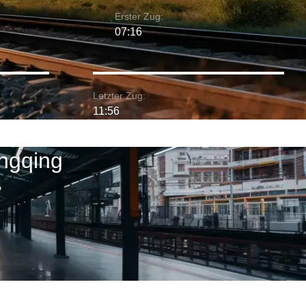
Erster Zug:
07:16
Letzter Zug:
11:56
ngqing