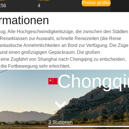
Preise prüfen
:56
4
rmationen
Zug. Alle Hochgeschwindigkeitszüge, die zwischen den Städten
 Reiseklassen zur Auswahl, schnelle Reisezeiten (die Reise
 fantastische Annehmlichkeiten an Bord zur Verfügung. Die Züge
t und einen großzügigen Gepäckraum. Die großen
ür eine Zugfahrt von Shanghai nach Chongqing zu entscheiden,
 die Fortbewegung sehr erleichtert.
Chongqi
3 Stationen