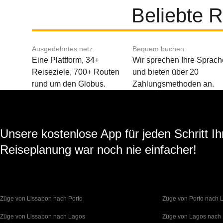
Beliebte 
Ausgedehntes netz
Bequem buchen
Eine Plattform, 34+
Wir sprechen Ihre Sprach
Reiseziele, 700+ Routen
und bieten über 20
rund um den Globus.
Zahlungsmethoden an.
Unsere kostenlose App für jeden Schritt Ih
Reiseplanung war noch nie einfacher!
Züge von Lissabon nach Porto
Züge von Porto nach 
Züge von Lissabon nach Lagos
Züge von Lagos nach