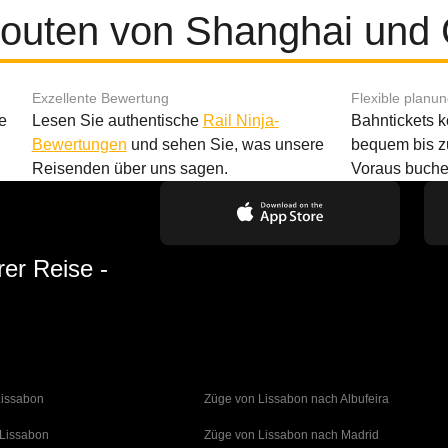
Routen von Shanghai und
Exzellente Bewertung
Flexible planu
e
Lesen Sie authentische
Rail Ninja-
Bahntickets 
Bewertungen
und sehen Sie, was unsere
bequem bis z
Reisenden über uns sagen.
Voraus buche
rer Reise -
Lissabon
Züge von Lissabon nach Albufeira
 Lissabon
Züge von Lissabon nach Madrid