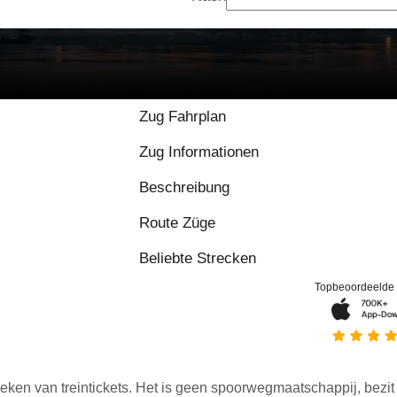
9.7 / 10 basierend au
Zug Fahrplan
Zug Informationen
Beschreibung
Route Züge
Beliebte Strecken
Topbeoordeelde
eken van treintickets. Het is geen spoorwegmaatschappij, bezit o