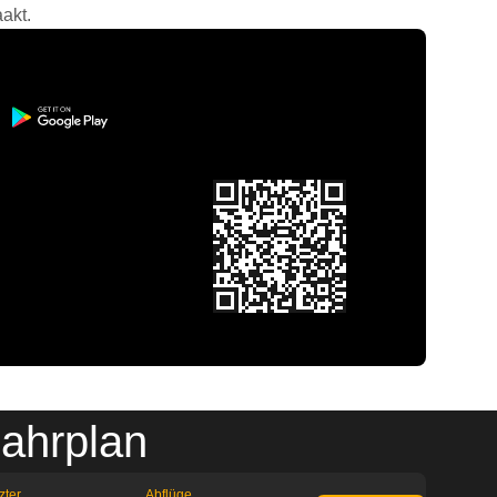
akt.
ahrplan
zter
Abflüge