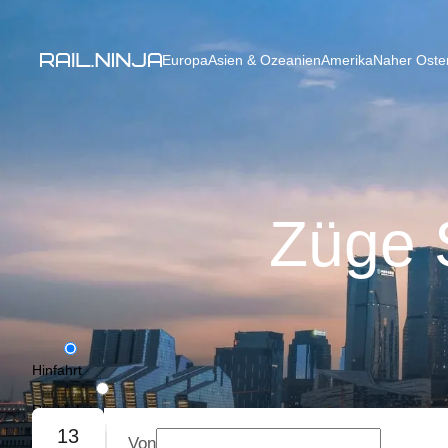
Europa
Asien & Ozeanien
Amerika
Naher Osten
Züge 
Hinfahrt
Rückfahrt
13
Von