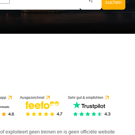
×
1
suchen
f 1 Bewertung
 app
Ausgezeichnet
Sehr gut & empfohlen
f exploiteert geen treinen en is geen officiële website