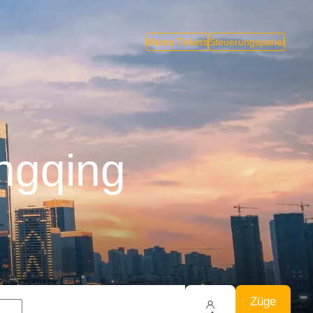
Meine Tickets
Steuerungspanel
ngqing
Züge