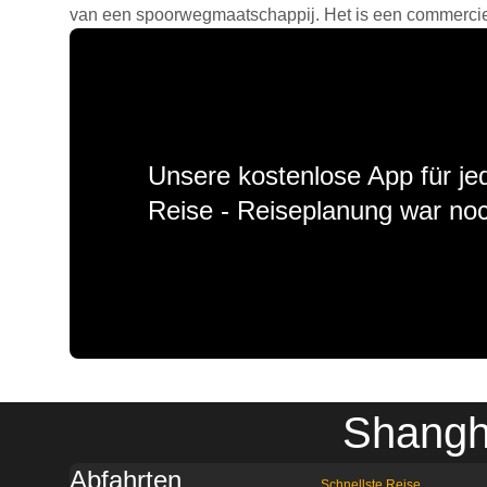
van een spoorwegmaatschappij. Het is een commercieel
Unsere kostenlose App für jed
Reise - Reiseplanung war noc
Shangh
Abfahrten
Schnellste Reise