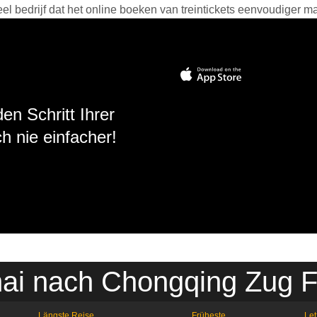
 bedrijf dat het online boeken van treintickets eenvoudiger ma
en Schritt Ihrer
h nie einfacher!
ai nach Chongqing Zug F
Längste Reise
Früheste
Let