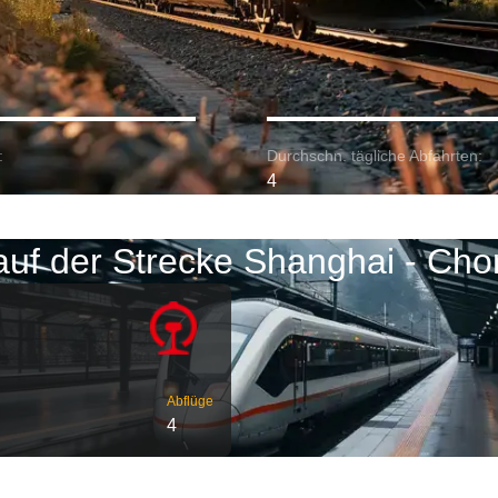
:
Durchschn. tägliche Abfahrten:
4
auf der Strecke Shanghai - Cho
Abflüge
4