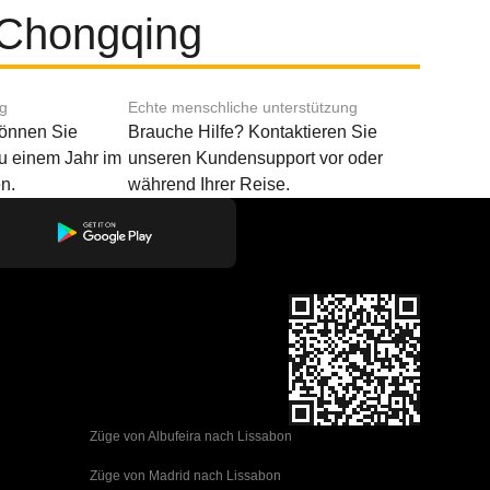
 Chongqing
ng
Echte menschliche unterstützung
können Sie
Brauche Hilfe? Kontaktieren Sie
u einem Jahr im
unseren Kundensupport vor oder
n.
während Ihrer Reise.
Züge von Albufeira nach Lissabon
Züge von Madrid nach Lissabon