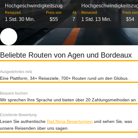
Hochgeschwindigkeitszug
Hochgeschwindigkeitszu
Reisezeit
Preis von
Abflüge
Reisezeit
Preis von
1 Std. 30 Min.
$55
7
1 Std. 13 Min.
$54
Beliebte Routen von Agen und Bordeaux
Ausgedehntes netz
Eine Plattform, 34+ Reiseziele, 700+ Routen rund um den Globus.
Bequem buchen
Wir sprechen Ihre Sprache und bieten über 20 Zahlungsmethoden an.
Exzellente Bewertung
Lesen Sie authentische
Rail Ninja-Bewertungen
und sehen Sie, was
unsere Reisenden über uns sagen.