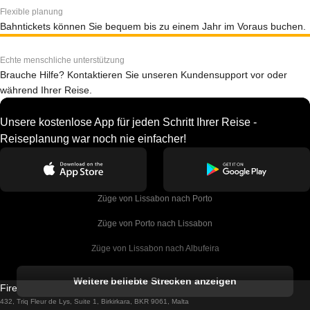
Flexible planung
Bahntickets können Sie bequem bis zu einem Jahr im Voraus buchen.
Echte menschliche unterstützung
Brauche Hilfe? Kontaktieren Sie unseren Kundensupport vor oder
während Ihrer Reise.
Unsere kostenlose App für jeden Schritt Ihrer Reise -
Reiseplanung war noch nie einfacher!
Züge von Lissabon nach Porto
Züge von Porto nach Lissabon
Züge von Lissabon nach Albufeira
Züge von Albufeira nach Lissabon
Weitere beliebte Strecken anzeigen
Firebird GT Limited (OC 1451)
Züge von Lissabon nach Lagos
432, Triq Fleur de Lys, Suite 1, Birkirkara, BKR 9061, Malta