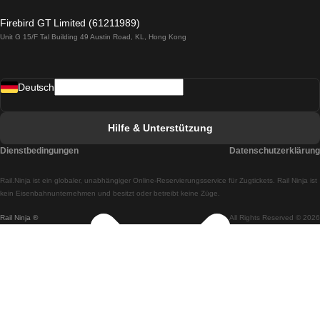
Züge von Lagos nach Lissabon
Firebird GT Limited (61211989)
Unit G 15/F Tal Building 49 Austin Road, KL, Hong Kong
Züge von Lissabon nach Madrid
Züge von Madrid nach Lissabon
Deutsch
Züge von Lissabon nach Faro
Züge von Faro nach Lissabon
Hilfe & Unterstützung
Züge von Lissabon nach Coimbra
Dienstbedingungen
Datenschutzerklärung
Züge von Coimbra nach Lissabon
Rail.Ninja ist ein globaler, unabhängiger Online-Reservierungsservice für Zugtickets. Rail Ninja ist
Züge von Lissabon nach Braga
kein Eisenbahnunternehmen und besitzt oder betreibt keine Züge.
Rail Ninja ®
All Rights Reserved © 2026
Züge von Braga nach Lissabon
Züge von Porto nach Coimbra
Züge von Coimbra nach Porto
Züge von Barcelona nach Madrid