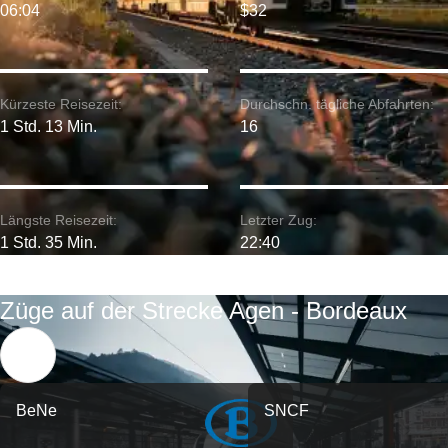
06:04
$32
Kürzeste Reisezeit:
Durchschn. tägliche Abfahrten:
1 Std. 13 Min.
16
Längste Reisezeit:
Letzter Zug:
1 Std. 35 Min.
22:40
Züge auf der Strecke Agen - Bordeaux
BeNe
SNCF