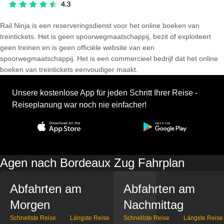
Rail Ninja is een reserveringsdienst voor het online boeken van
treintickets. Het is geen spoorwegmaatschappij, bezit of exploiteert
geen treinen en is geen officiële website van een
spoorwegmaatschappij. Het is een commercieel bedrijf dat het online
boeken van treintickets eenvoudiger maakt.
Unsere kostenlose App für jeden Schritt Ihrer Reise -
Reiseplanung war noch nie einfacher!
Agen nach Bordeaux Zug Fahrplan
Abfahrten am
Abfahrten am
Morgen
Nachmittag
Schnellste Reise
Längste Reise
Schnellste Reise
Längste Reise