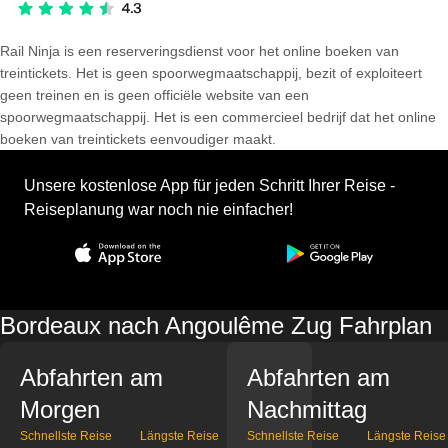
Rail Ninja is een reserveringsdienst voor het online boeken van
treintickets. Het is geen spoorwegmaatschappij, bezit of exploiteert
geen treinen en is geen officiële website van een
spoorwegmaatschappij. Het is een commercieel bedrijf dat het online
boeken van treintickets eenvoudiger maakt.
Unsere kostenlose App für jeden Schritt Ihrer Reise -
Reiseplanung war noch nie einfacher!
Bordeaux nach Angoulême Zug Fahrplan
Abfahrten am
Abfahrten am
Morgen
Nachmittag
Schnellste Reise
Längste Reise
Schnellste Reise
Längste Reise