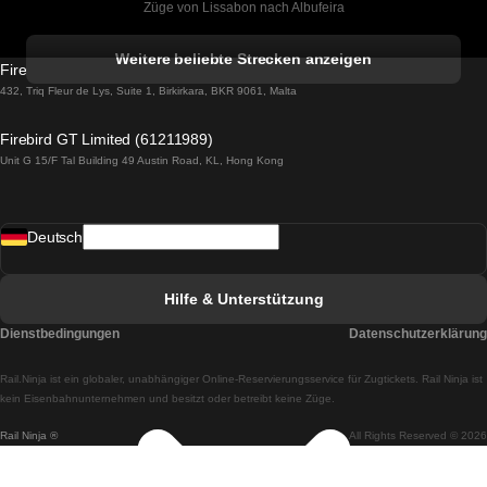
Züge von Lissabon nach Albufeira
Züge von Albufeira nach Lissabon
Weitere beliebte Strecken anzeigen
Firebird GT Limited (OC 1451)
Züge von Lissabon nach Lagos
432, Triq Fleur de Lys, Suite 1, Birkirkara, BKR 9061, Malta
Züge von Lagos nach Lissabon
Firebird GT Limited (61211989)
Unit G 15/F Tal Building 49 Austin Road, KL, Hong Kong
Züge von Lissabon nach Madrid
Züge von Madrid nach Lissabon
Deutsch
Züge von Lissabon nach Faro
Züge von Faro nach Lissabon
Hilfe & Unterstützung
Züge von Lissabon nach Coimbra
Dienstbedingungen
Datenschutzerklärung
Züge von Coimbra nach Lissabon
Rail.Ninja ist ein globaler, unabhängiger Online-Reservierungsservice für Zugtickets. Rail Ninja ist
Züge von Lissabon nach Braga
kein Eisenbahnunternehmen und besitzt oder betreibt keine Züge.
Rail Ninja ®
All Rights Reserved © 2026
Züge von Braga nach Lissabon
Züge von Porto nach Coimbra