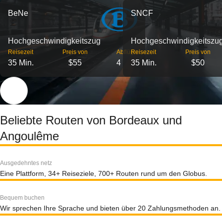
BeNe
SNCF
Hochgeschwindigkeitszug
Hochgeschwindigkeitszu
Reisezeit
Preis von
Abflüge
Reisezeit
Preis von
35 Min.
$55
4
35 Min.
$50
Beliebte Routen von Bordeaux und
Angoulême
Ausgedehntes netz
Eine Plattform, 34+ Reiseziele, 700+ Routen rund um den Globus.
Bequem buchen
Wir sprechen Ihre Sprache und bieten über 20 Zahlungsmethoden an.