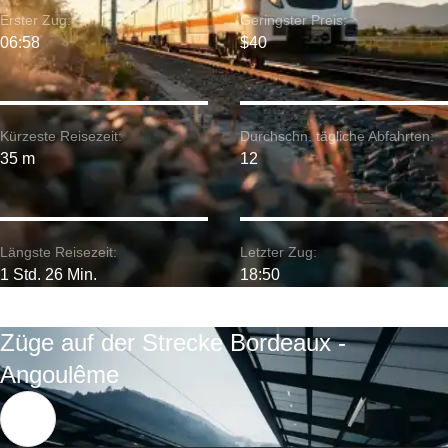
Erster Zug:
Geringster Preis:
06:58
$40
Kürzeste Reisezeit:
Durchschn. tägliche Abfahrten:
35 m
12
Längste Reisezeit:
Letzter Zug:
1 Std. 26 Min.
18:50
Züge auf der Strecke Bordeaux -
Angoulême