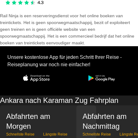
Rail Ninja is een reserveringsdienst voor het online boeken van
treintickets. Het is geen spoorwegmaatschappij, bezit of exploiteert
geen treinen en is geen officiële website van een
spoorwegmaatschappij. Het is een commercieel bedrijf dat het online
boeken van treintickets eenvoudiger maakt.
Unsere kostenlose App für jeden Schritt Ihrer Reise -
Reiseplanung war noch nie einfacher!
Ankara nach Karaman Zug Fahrplan
Abfahrten am
Abfahrten am
Morgen
Nachmittag
Schnellste Reise
Längste Reise
Schnellste Reise
Längste R