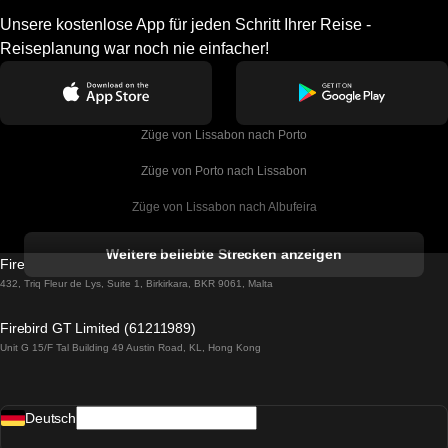
Unsere kostenlose App für jeden Schritt Ihrer Reise -
Reiseplanung war noch nie einfacher!
Züge von Lissabon nach Porto
Züge von Porto nach Lissabon
Züge von Lissabon nach Albufeira
Züge von Albufeira nach Lissabon
Weitere beliebte Strecken anzeigen
Firebird GT Limited (OC 1451)
Züge von Lissabon nach Lagos
432, Triq Fleur de Lys, Suite 1, Birkirkara, BKR 9061, Malta
Züge von Lagos nach Lissabon
Firebird GT Limited (61211989)
Unit G 15/F Tal Building 49 Austin Road, KL, Hong Kong
Züge von Lissabon nach Madrid
Züge von Madrid nach Lissabon
Deutsch
Züge von Lissabon nach Faro