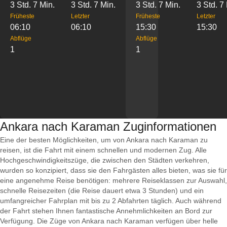
3 Std. 7 Min.
3 Std. 7 Min.
3 Std. 7 Min.
3 Std. 7
Früheste
Letzter
Früheste
Letzter
06:10
06:10
15:30
15:30
Abflüge
Abflüge
1
1
Ankara nach Karaman Zuginformationen
Eine der besten Möglichkeiten, um von Ankara nach Karaman zu
reisen, ist die Fahrt mit einem schnellen und modernen Zug. Alle
Hochgeschwindigkeitszüge, die zwischen den Städten verkehren,
wurden so konzipiert, dass sie den Fahrgästen alles bieten, was sie für
eine angenehme Reise benötigen: mehrere Reiseklassen zur Auswahl,
schnelle Reisezeiten (die Reise dauert etwa 3 Stunden) und ein
umfangreicher Fahrplan mit bis zu 2 Abfahrten täglich. Auch während
der Fahrt stehen Ihnen fantastische Annehmlichkeiten an Bord zur
Verfügung. Die Züge von Ankara nach Karaman verfügen über helle