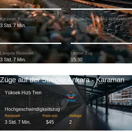
Kürzeste Reisezeit:
Durchschn. tägliche Abfahrten:
3 Std. 7 Min.
2
Längste Reisezeit:
Letzter Zug:
3 Std. 7 Min.
15:30
Züge auf der Strecke Ankara - Karaman
Yüksek Hızlı Tren
Hochgeschwindigkeitszug
Reisezeit
Preis von
Abflüge
3 Std. 7 Min.
$45
2