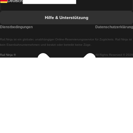
Deutsch
Züge von Lissabon nach Faro
Züge von Faro nach Lissabon
Hilfe & Unterstützung
Züge von Lissabon nach Coimbra
Dienstbedingungen
Datenschutzerklärung
Züge von Coimbra nach Lissabon
Rail.Ninja ist ein globaler, unabhängiger Online-Reservierungsservice für Zugtickets. Rail Ninja ist
Züge von Lissabon nach Braga
kein Eisenbahnunternehmen und besitzt oder betreibt keine Züge.
Rail Ninja ®
All Rights Reserved © 2026
Züge von Braga nach Lissabon
Züge von Porto nach Coimbra
Züge von Coimbra nach Porto
Züge von Barcelona nach Madrid
Züge von Madrid nach Barcelona
Züge von Barcelona nach Valencia
Züge von Valencia nach Barcelona
Züge von Barcelona nach Paris