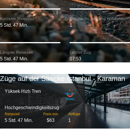
Kürzeste Reisezeit:
Durchschn. tägliche Abfahrten:
5 Std. 47 Min.
1
Längste Reisezeit:
Letzter Zug:
5 Std. 47 Min.
07:53
Züge auf der Strecke Istanbul - Karaman
Yüksek Hızlı Tren
Hochgeschwindigkeitszug
Reisezeit
Preis von
Abflüge
5 Std. 47 Min.
$63
1