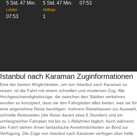
5 Std. 47 Min.
5 Std. 47 Min.
07:53
Letzter
Abflüge
07:53
1
Istanbul nach Karaman Zuginformationen
Eine der besten Möglichkeiten, um von Istanbul nach Karaman zu
reisen, ist die Fahrt mit einem schnellen und modernen Zug. Alle
Hochgeschwindigkeitszüge, die zwischen den Städten verkehren,
wurden so konzipiert, dass sie den Fahrgästen alles bieten, was sie für
eine angenehme Reise benötigen: mehrere Reiseklassen zur Auswahl,
schnelle Reisezeiten (die Reise dauert etwa 6 Stunden) und ein
umfangreicher Fahrplan mit bis zu 1 Abfahrten täglich. Auch während
der Fahrt stehen Ihnen fantastische Annehmlichkeiten an Bord zur
Verfügung. Die Züge von Istanbul nach Karaman verfügen über helle