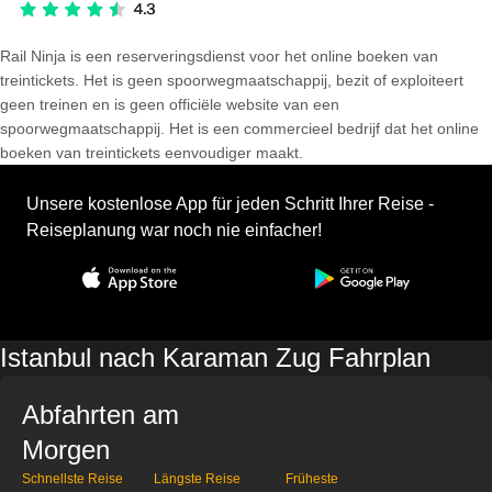
Rail Ninja is een reserveringsdienst voor het online boeken van
treintickets. Het is geen spoorwegmaatschappij, bezit of exploiteert
geen treinen en is geen officiële website van een
spoorwegmaatschappij. Het is een commercieel bedrijf dat het online
boeken van treintickets eenvoudiger maakt.
Unsere kostenlose App für jeden Schritt Ihrer Reise -
Reiseplanung war noch nie einfacher!
Istanbul nach Karaman Zug Fahrplan
Abfahrten am
Morgen
Schnellste Reise
Längste Reise
Früheste