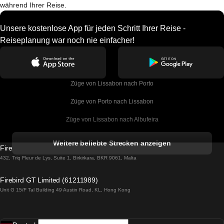
während Ihrer Reise.
Unsere kostenlose App für jeden Schritt Ihrer Reise -
Reiseplanung war noch nie einfacher!
Züge von Lissabon nach Porto
Züge von Porto nach Lissabon
Züge von Lissabon nach Albufeira
Züge von Albufeira nach Lissabon
Weitere beliebte Strecken anzeigen
Firebird GT Limited (OC 1451)
Züge von Lissabon nach Lagos
432, Triq Fleur de Lys, Suite 1, Birkirkara, BKR 9061, Malta
Züge von Lagos nach Lissabon
Firebird GT Limited (61211989)
Unit G 15/F Tal Building 49 Austin Road, KL, Hong Kong
Züge von Lissabon nach Madrid
Züge von Madrid nach Lissabon