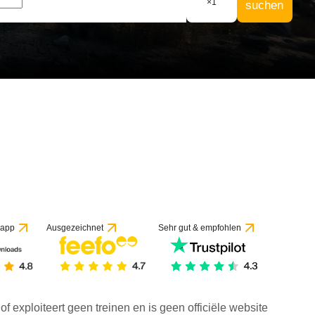
×
1
suchen
 app
Ausgezeichnet
Sehr gut & empfohlen
f exploiteert geen treinen en is geen officiële website