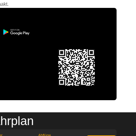
akt.
hrplan
er
Abflüge