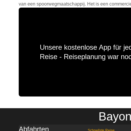
van een spoorwegmaatschappij. Het is een commercieel
Unsere kostenlose App für jed
Reise - Reiseplanung war noc
Bayon
Abfahrten
Schnellste Reise