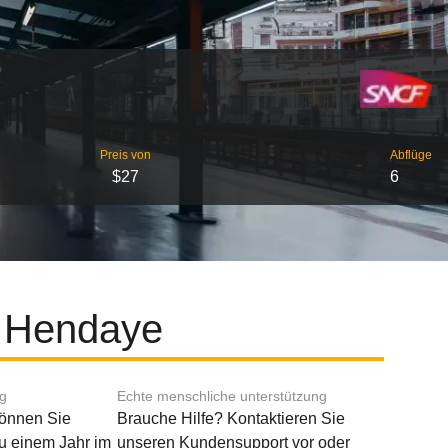
Preis von
Abflüge
$27
6
d Hendaye
ng
Echte menschliche unterstützung
können Sie
Brauche Hilfe? Kontaktieren Sie
u einem Jahr im
unseren Kundensupport vor oder