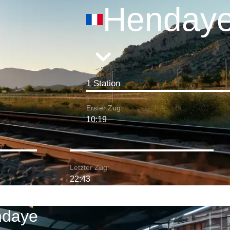
Henday
1 Station
Erster Zug:
10:19
Letzter Zug:
22:43
ndaye