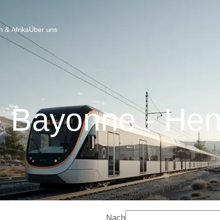
 & Afrika
Über uns
 Bayonne - He
Nach