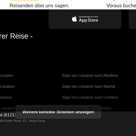
Reisenden über uns sagen.
Voraus buche
rer Reise -
Lissabon
Züge von Lissabon nach Albufeira
 Lissabon
Züge von Lissabon nach Madrid
issabon
Züge von Lissabon nach Coimbra
Lissabon
Züge von Porto nach Coimbra
Weitere beliebte Strecken anzeigen
ed (61211989)
 Barcelona
Züge von Barcelona nach Valencia
g 49 Austin Road, KL, Hong Kong
Barcelona
Züge von Barcelona nach Sevilla