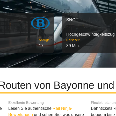
SNCF
Hochgeschwindigkeitszug
Abflüge
Reisezeit
17
39 Min.
 Routen von Bayonne un
Exzellente Bewertung
Flexible planu
e
Lesen Sie authentische
Rail Ninja-
Bahntickets 
Bewertungen
und sehen Sie, was unsere
bequem bis z