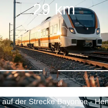
29 km
:
Durchschn. tägliche Abfahrten:
18
 auf der Strecke Bayonne - He