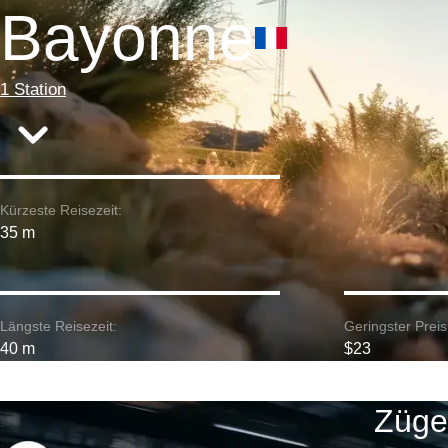
Bayonne
1 Station
Kürzeste Reisezeit:
35 m
Längste Reisezeit:
Geringster Preis
40 m
$23
Züge