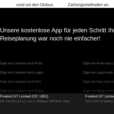
rund um den Globus.
Zahlungsmethoden an.
Unsere kostenlose App für jeden Schritt Ih
Reiseplanung war noch nie einfacher!
Züge von Lissabon nach Porto
Züge von Porto nach 
Züge von Lissabon nach Lagos
Züge von Lagos nach
Züge von Lissabon nach Faro
Züge von Faro nach L
Züge von Lissabon nach Braga
Züge von Braga nach 
Firebird GT Limited (OC 1451)
Firebird GT Limit
Züge von Barcelona nach Madrid
Züge von Madrid nach
432, Triq Fleur de Lys, Suite 1, Birkirkara, BKR 9061, Malta
Unit G 15/F Tal Buildin
Züge von Barcelona nach Paris
Züge von Paris nach 