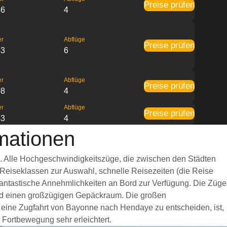
Preise prüfen
36
4
er
Abflüge
Preise prüfen
33
6
er
Abflüge
Preise prüfen
08
4
er
Abflüge
Preise prüfen
43
4
mationen
g. Alle Hochgeschwindigkeitszüge, die zwischen den Städten
 Reiseklassen zur Auswahl, schnelle Reisezeiten (die Reise
 fantastische Annehmlichkeiten an Bord zur Verfügung. Die Züge
nd einen großzügigen Gepäckraum. Die großen
r eine Zugfahrt von Bayonne nach Hendaye zu entscheiden, ist,
 Fortbewegung sehr erleichtert.