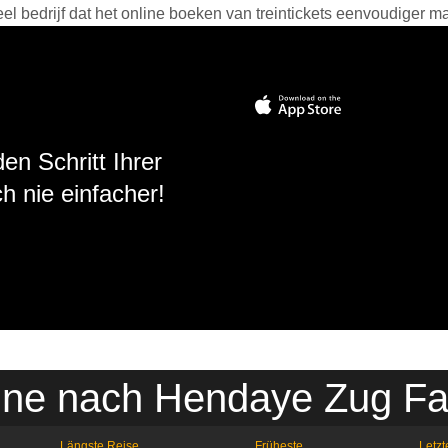
 bedrijf dat het online boeken van treintickets eenvoudiger ma
en Schritt Ihrer
h nie einfacher!
ne nach Hendaye Zug Fa
Längste Reise
Früheste
Letzt