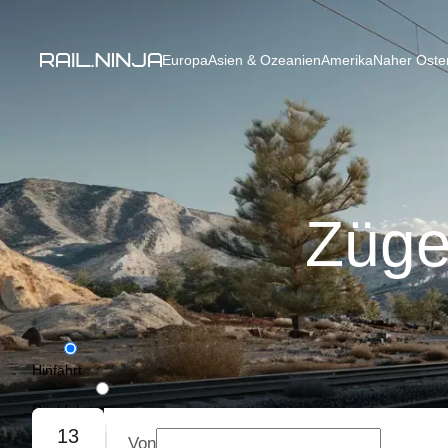
Europa
Asien & Ozeanien
Amerika
Naher Osten
Züge
Hinfahrt
Rückfahrt
13
Von