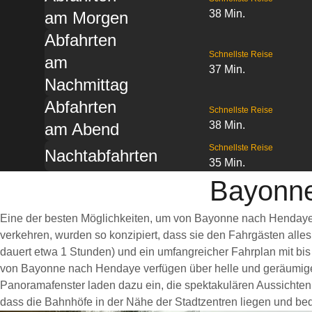
38 Min.
am Morgen
Abfahrten
Schnellste Reise
am
37 Min.
Nachmittag
Abfahrten
Schnellste Reise
38 Min.
am Abend
Schnellste Reise
Nachtabfahrten
35 Min.
Bayonne
Eine der besten Möglichkeiten, um von Bayonne nach Hendaye 
verkehren, wurden so konzipiert, dass sie den Fahrgästen alle
dauert etwa 1 Stunden) und ein umfangreicher Fahrplan mit bis
von Bayonne nach Hendaye verfügen über helle und geräumige
Panoramafenster laden dazu ein, die spektakulären Aussichten 
dass die Bahnhöfe in der Nähe der Stadtzentren liegen und bequ