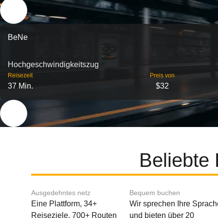
BeNe
Hochgeschwindigkeitszug
Reisezeit
Preis von
37 Min.
$32
Beliebte
Ausgedehntes netz
Bequem buchen
Eine Plattform, 34+
Wir sprechen Ihre Sprach
Reiseziele, 700+ Routen
und bieten über 20