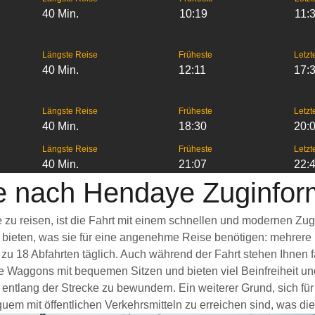
40 Min.
10:19
11:
Längste Reise
Früheste
Letzt
40 Min.
12:11
17:
Längste Reise
Früheste
Letzt
40 Min.
18:30
20:
Längste Reise
Früheste
Letzt
40 Min.
21:07
22:
 nach Hendaye Zuginfor
zu reisen, ist die Fahrt mit einem schnellen und modernen Zu
s bieten, was sie für eine angenehme Reise benötigen: mehrere
 zu 18 Abfahrten täglich. Auch während der Fahrt stehen Ihnen
 Waggons mit bequemen Sitzen und bieten viel Beinfreiheit u
entlang der Strecke zu bewundern. Ein weiterer Grund, sich fü
em mit öffentlichen Verkehrsmitteln zu erreichen sind, was die