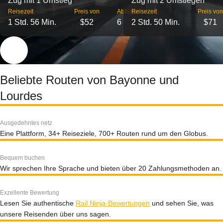
Zug mit 1 Umstieg
Zug mit 2 Umstiegen
Reisezeit
Preis von
Abflüge
Reisezeit
Preis von
1 Std. 56 Min.
$52
6
2 Std. 50 Min.
$71
Beliebte Routen von Bayonne und
Lourdes
Ausgedehntes netz
Eine Plattform, 34+ Reiseziele, 700+ Routen rund um den Globus.
Bequem buchen
Wir sprechen Ihre Sprache und bieten über 20 Zahlungsmethoden an.
Exzellente Bewertung
Lesen Sie authentische
Rail Ninja-Bewertungen
und sehen Sie, was
unsere Reisenden über uns sagen.