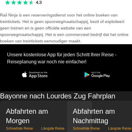
Rail Ninja is een reserveringsdienst voor het online boeken van
treintickets. Het is geen spoorwegmaatschappij, bezit of exploiteert
geen treinen en is geen officiële website van een
spoorwegmaatschappij. Het is een commercieel bedrijf dat het online
boeken van treintickets eenvoudiger maakt.
Unsere kostenlose App für jeden Schritt Ihrer Reise -
Reiseplanung war noch nie einfacher!
Bayonne nach Lourdes Zug Fahrplan
Abfahrten am
Abfahrten am
Morgen
Nachmittag
Schnellste Reise
Längste Reise
Schnellste Reise
Längste Reise