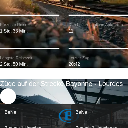
Kürzeste Reisezeit:
Durchschn. tägliche Abfahrten:
1 Std. 33 Min.
11
Längste Reisezeit:
Letzter Zug:
2 Std. 50 Min.
20:42
Züge auf der Strecke Bayonne - Lourdes
BeNe
BeNe