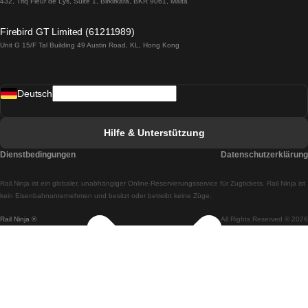
432, Triq Fleur de Lys, Suite 1, Birkirkara, BKR 9061, Malta
Züge von Lagos nach Lissabon
Firebird GT Limited (61211989)
Unit G 15/F Tal Building 49 Austin Road, KL, Hong Kong
Züge von Lissabon nach Madrid
Züge von Madrid nach Lissabon
Deutsch
Züge von Lissabon nach Faro
Züge von Faro nach Lissabon
Hilfe & Unterstützung
Züge von Lissabon nach Coimbra
Dienstbedingungen
Datenschutzerklärung
Züge von Coimbra nach Lissabon
Rail.Ninja ist ein globaler, unabhängiger Online-Reservierungsservice für Zugtickets. Rail Ninja ist
Züge von Lissabon nach Braga
kein Eisenbahnunternehmen und besitzt oder betreibt keine Züge.
Rail Ninja ®
All Rights Reserved © 2026
Züge von Braga nach Lissabon
Züge von Porto nach Coimbra
Züge von Coimbra nach Porto
Züge von Barcelona nach Madrid