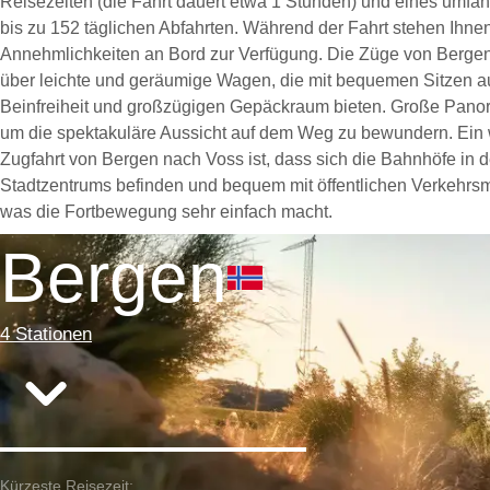
Reisezeiten (die Fahrt dauert etwa 1 Stunden) und eines umfa
bis zu 152 täglichen Abfahrten. Während der Fahrt stehen Ihne
Annehmlichkeiten an Bord zur Verfügung. Die Züge von Berge
über leichte und geräumige Wagen, die mit bequemen Sitzen aus
Beinfreiheit und großzügigen Gepäckraum bieten. Große Panora
um die spektakuläre Aussicht auf dem Weg zu bewundern. Ein w
Zugfahrt von Bergen nach Voss ist, dass sich die Bahnhöfe in 
Stadtzentrums befinden und bequem mit öffentlichen Verkehrsmi
was die Fortbewegung sehr einfach macht.
Bergen
4 Stationen
Kürzeste Reisezeit: