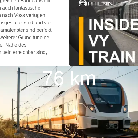
ngreichen Fahrplans mit
n auch fantastische
n nach Voss verfügen
gestattet sind und viel
mafenster sind perfekt,
eiterer Grund für eine
der Nähe des
tteln erreichbar sind,
76 km