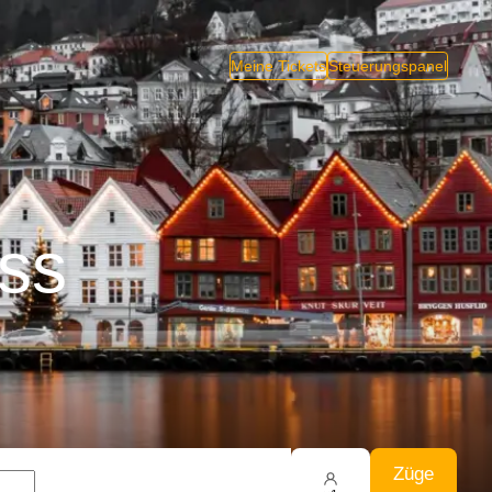
Meine Tickets
Steuerungspanel
ss
Züge