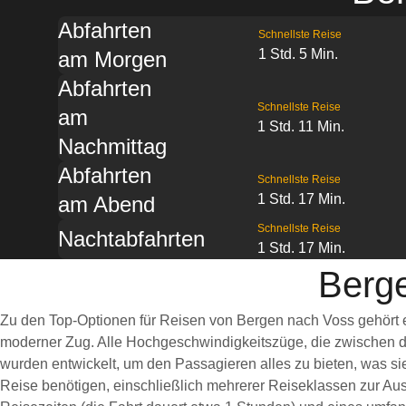
Abfahrten
Schnellste Reise
1 Std. 5 Min.
am Morgen
Abfahrten
Schnellste Reise
am
1 Std. 11 Min.
Nachmittag
Abfahrten
Schnellste Reise
1 Std. 17 Min.
am Abend
Schnellste Reise
Nachtabfahrten
1 Std. 17 Min.
Berg
Zu den Top-Optionen für Reisen von Bergen nach Voss gehört e
moderner Zug. Alle Hochgeschwindigkeitszüge, die zwischen d
wurden entwickelt, um den Passagieren alles zu bieten, was s
Reise benötigen, einschließlich mehrerer Reiseklassen zur Aus