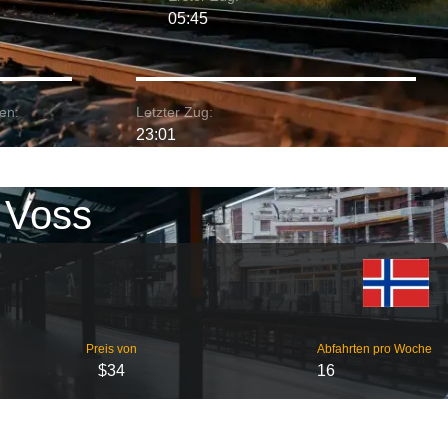
05:45
en:
Letzter Zug:
23:01
 Voss
Preis von
Abfahrten pro Woche
$34
16