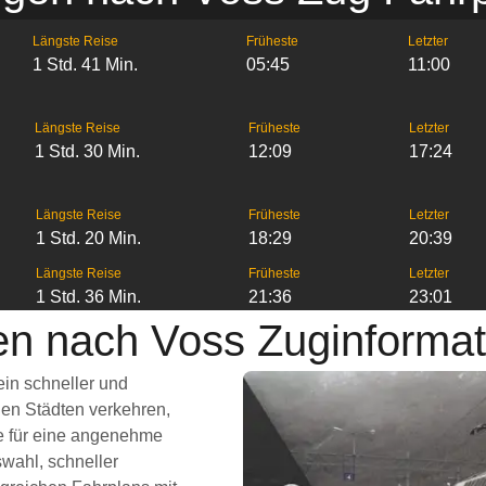
Längste Reise
Früheste
Letzter
1 Std. 41 Min.
05:45
11:00
Längste Reise
Früheste
Letzter
1 Std. 30 Min.
12:09
17:24
Längste Reise
Früheste
Letzter
1 Std. 20 Min.
18:29
20:39
Längste Reise
Früheste
Letzter
1 Std. 36 Min.
21:36
23:01
en nach Voss Zuginformat
in schneller und
en Städten verkehren,
ie für eine angenehme
wahl, schneller