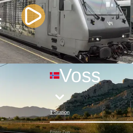
Voss
1 Station
Erster Zug: