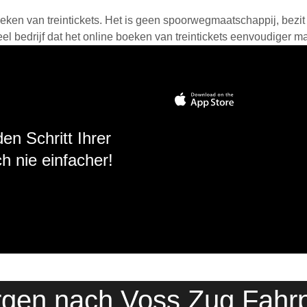
eken van treintickets. Het is geen spoorwegmaatschappij, bezit o
 bedrijf dat het online boeken van treintickets eenvoudiger ma
en Schritt Ihrer
h nie einfacher!
gen nach Voss Zug Fahr