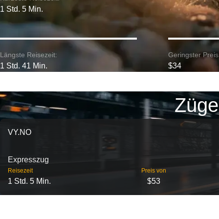
1 Std. 5 Min.
Längste Reisezeit:
Geringster Preis
1 Std. 41 Min.
$34
Züge
VY.NO
Expresszug
Reisezeit
Preis von
1 Std. 5 Min.
$53