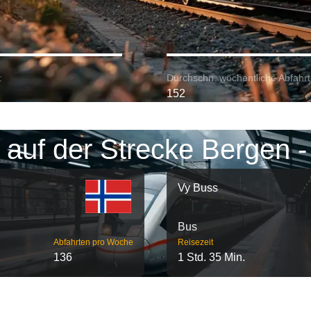
:
Durchschn. wöchentliche Abfahrt
152
 auf der Strecke Bergen -
Vy Buss
Bus
Abfahrten pro Woche
Reisezeit
136
1 Std. 35 Min.