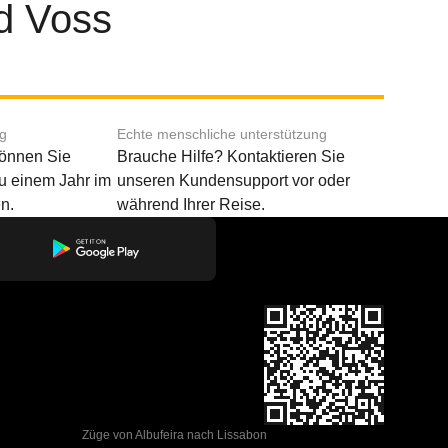
d Voss
ng
Echte menschliche unterstützung
können Sie
Brauche Hilfe? Kontaktieren Sie
u einem Jahr im
unseren Kundensupport vor oder
n.
während Ihrer Reise.
Züge von Albufeira nach Lissabon