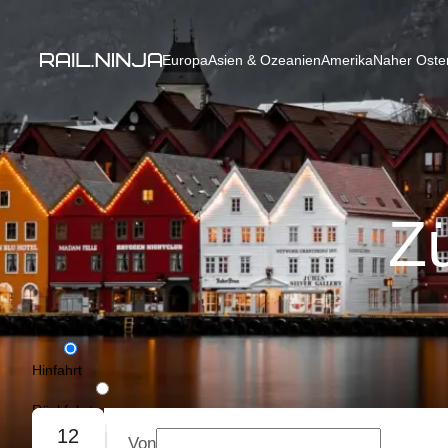
Europa
Asien & Ozeanien
Amerika
Naher Osten
Z
Hinfahrt
Rückfahrt
12
Von