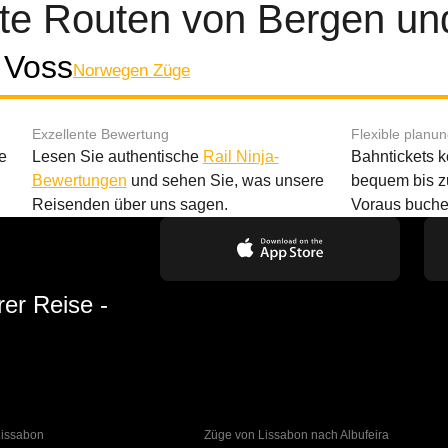
bte Routen von Bergen un
 Voss
Norwegen Züge
Exzellente Bewertung
Flexible planu
e
Lesen Sie authentische
Rail Ninja-
Bahntickets 
Bewertungen
und sehen Sie, was unsere
bequem bis z
Reisenden über uns sagen.
Voraus buche
rer Reise -
Lissabon
Züge von Lissabon nach Albufeira