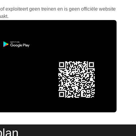
f exploiteert geen treinen en is geen officiële website
akt.
plan