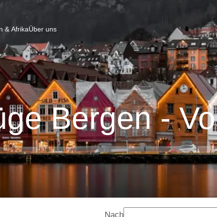
 & Afrika
Über uns
üge Bergen - Vo
Nach