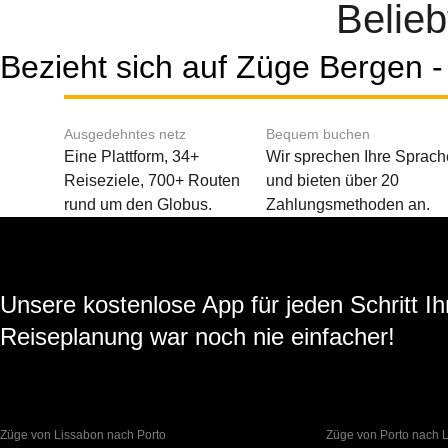
Belie
Bezieht sich auf Züge Bergen -
Ausgedehntes netz
Bequem buchen
Eine Plattform, 34+
Wir sprechen Ihre Sprach
Reiseziele, 700+ Routen
und bieten über 20
rund um den Globus.
Zahlungsmethoden an.
Unsere kostenlose App für jeden Schritt Ih
Reiseplanung war noch nie einfacher!
Züge von Lissabon nach Porto
Züge von Porto nach 