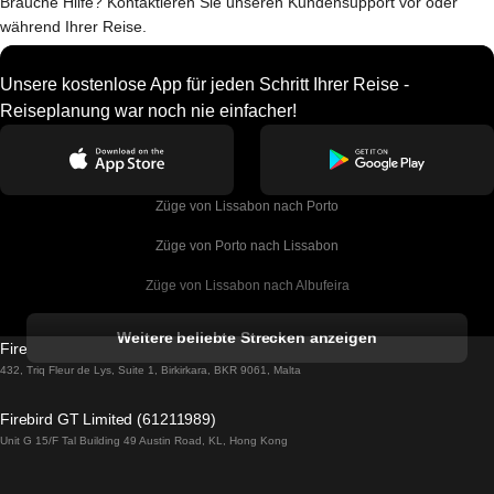
Brauche Hilfe? Kontaktieren Sie unseren Kundensupport vor oder
während Ihrer Reise.
Unsere kostenlose App für jeden Schritt Ihrer Reise -
Reiseplanung war noch nie einfacher!
Züge von Lissabon nach Porto
Züge von Porto nach Lissabon
Züge von Lissabon nach Albufeira
Züge von Albufeira nach Lissabon
Weitere beliebte Strecken anzeigen
Firebird GT Limited (OC 1451)
Züge von Lissabon nach Lagos
432, Triq Fleur de Lys, Suite 1, Birkirkara, BKR 9061, Malta
Züge von Lagos nach Lissabon
Firebird GT Limited (61211989)
Unit G 15/F Tal Building 49 Austin Road, KL, Hong Kong
Züge von Lissabon nach Madrid
Züge von Madrid nach Lissabon