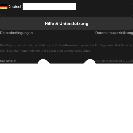
Deutsch
Züge von Lissabon nach Faro
Züge von Faro nach Lissabon
Hilfe & Unterstützung
Züge von Lissabon nach Coimbra
Dienstbedingungen
Datenschutzerklärung
Züge von Coimbra nach Lissabon
Rail.Ninja ist ein globaler, unabhängiger Online-Reservierungsservice für Zugtickets. Rail Ninja ist
Züge von Lissabon nach Braga
kein Eisenbahnunternehmen und besitzt oder betreibt keine Züge.
Rail Ninja ®
All Rights Reserved © 2026
Züge von Braga nach Lissabon
Züge von Porto nach Coimbra
Züge von Coimbra nach Porto
Züge von Barcelona nach Madrid
Züge von Madrid nach Barcelona
Züge von Barcelona nach Valencia
Züge von Valencia nach Barcelona