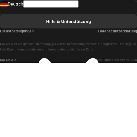
Deutsch
Züge von Lissabon nach Faro
Züge von Faro nach Lissabon
Hilfe & Unterstützung
Züge von Lissabon nach Coimbra
Dienstbedingungen
Datenschutzerklärung
Züge von Coimbra nach Lissabon
Rail.Ninja ist ein globaler, unabhängiger Online-Reservierungsservice für Zugtickets. Rail Ninja ist
Züge von Lissabon nach Braga
kein Eisenbahnunternehmen und besitzt oder betreibt keine Züge.
Rail Ninja ®
All Rights Reserved © 2026
Züge von Braga nach Lissabon
Züge von Porto nach Coimbra
Züge von Coimbra nach Porto
Züge von Barcelona nach Madrid
Züge von Madrid nach Barcelona
Züge von Barcelona nach Valencia
Züge von Valencia nach Barcelona