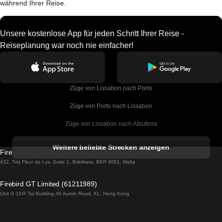
während Ihrer Reise.
Unsere kostenlose App für jeden Schritt Ihrer Reise -
Reiseplanung war noch nie einfacher!
Züge von Lissabon nach Porto
Züge von Porto nach Lissabon
Züge von Lissabon nach Albufeira
Züge von Albufeira nach Lissabon
Weitere beliebte Strecken anzeigen
Firebird GT Limited (OC 1451)
Züge von Lissabon nach Lagos
432, Triq Fleur de Lys, Suite 1, Birkirkara, BKR 9061, Malta
Züge von Lagos nach Lissabon
Firebird GT Limited (61211989)
Unit G 15/F Tal Building 49 Austin Road, KL, Hong Kong
Züge von Lissabon nach Madrid
Züge von Madrid nach Lissabon