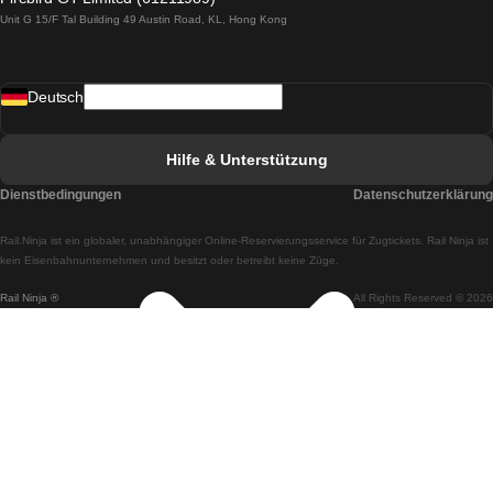
Unit G 15/F Tal Building 49 Austin Road, KL, Hong Kong
Züge von Lissabon nach Madrid
Züge von Madrid nach Lissabon
Deutsch
Züge von Lissabon nach Faro
Züge von Faro nach Lissabon
Hilfe & Unterstützung
Züge von Lissabon nach Coimbra
Dienstbedingungen
Datenschutzerklärung
Züge von Coimbra nach Lissabon
Rail.Ninja ist ein globaler, unabhängiger Online-Reservierungsservice für Zugtickets. Rail Ninja ist
Züge von Lissabon nach Braga
kein Eisenbahnunternehmen und besitzt oder betreibt keine Züge.
Rail Ninja ®
All Rights Reserved © 2026
Züge von Braga nach Lissabon
Züge von Porto nach Coimbra
Züge von Coimbra nach Porto
Züge von Barcelona nach Madrid
Züge von Madrid nach Barcelona