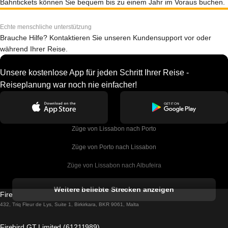
Bahntickets können Sie bequem bis zu einem Jahr im Voraus buchen.
Echte menschliche unterstützung
Brauche Hilfe? Kontaktieren Sie unseren Kundensupport vor oder
während Ihrer Reise.
Unsere kostenlose App für jeden Schritt Ihrer Reise -
Reiseplanung war noch nie einfacher!
Züge von Lissabon nach Porto
Züge von Porto nach Lissabon
Züge von Lissabon nach Albufeira
Züge von Albufeira nach Lissabon
Weitere beliebte Strecken anzeigen
Firebird GT Limited (OC 1451)
Züge von Lissabon nach Lagos
432, Triq Fleur de Lys, Suite 1, Birkirkara, BKR 9061, Malta
Züge von Lagos nach Lissabon
Firebird GT Limited (61211989)