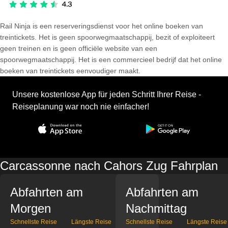
Rail Ninja is een reserveringsdienst voor het online boeken van
treintickets. Het is geen spoorwegmaatschappij, bezit of exploiteert
geen treinen en is geen officiële website van een
spoorwegmaatschappij. Het is een commercieel bedrijf dat het online
boeken van treintickets eenvoudiger maakt.
Unsere kostenlose App für jeden Schritt Ihrer Reise -
Reiseplanung war noch nie einfacher!
Carcassonne nach Cahors Zug Fahrplan
Abfahrten am
Abfahrten am
Morgen
Nachmittag
Schnellste Reise
Längste Reise
Schnellste Reise
Längste Reise