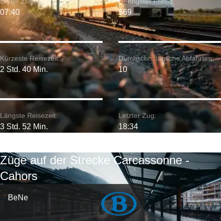
Erster Zug:
Geringster Preis:
07:40
$69
Kürzeste Reisezeit:
Durchschn. tägliche Abfahrten:
2 Std. 40 Min.
10
Längste Reisezeit:
Letzter Zug:
3 Std. 52 Min.
18:34
Züge auf der Strecke Carcassonne -
Cahors
BeNe