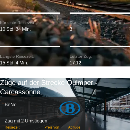
Kürzeste Reisezeit:
Durchschn. tägliche Abfahrten:
10 Std. 34 Min.
3
Längste Reisezeit:
Letzter Zug:
15 Std. 4 Min.
17:12
Züge auf der Strecke Quimper -
Carcassonne
BeNe
Zug mit 2 Umstiegen
Reisezeit
Preis von
Abflüge