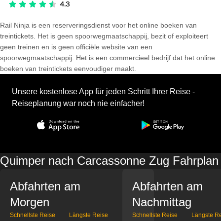
Rail Ninja is een reserveringsdienst voor het online boeken van
treintickets. Het is geen spoorwegmaatschappij, bezit of exploiteert
geen treinen en is geen officiële website van een
spoorwegmaatschappij. Het is een commercieel bedrijf dat het online
boeken van treintickets eenvoudiger maakt.
Unsere kostenlose App für jeden Schritt Ihrer Reise -
Reiseplanung war noch nie einfacher!
Quimper nach Carcassonne Zug Fahrplan
Abfahrten am
Abfahrten am
Morgen
Nachmittag
Schnellste Reise
Längste Reise
Schnellste Reise
Längste R