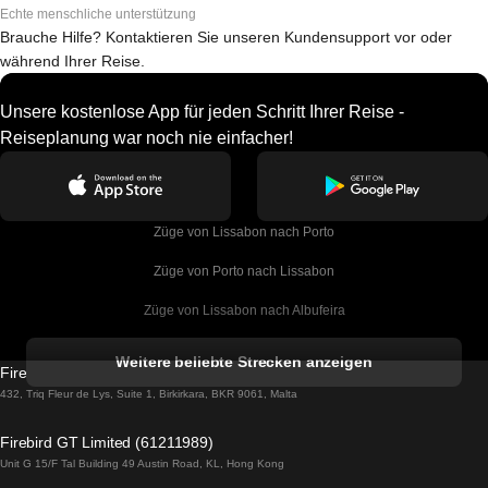
Echte menschliche unterstützung
Brauche Hilfe? Kontaktieren Sie unseren Kundensupport vor oder
während Ihrer Reise.
Unsere kostenlose App für jeden Schritt Ihrer Reise -
Reiseplanung war noch nie einfacher!
Züge von Lissabon nach Porto
Züge von Porto nach Lissabon
Züge von Lissabon nach Albufeira
Züge von Albufeira nach Lissabon
Weitere beliebte Strecken anzeigen
Firebird GT Limited (OC 1451)
Züge von Lissabon nach Lagos
432, Triq Fleur de Lys, Suite 1, Birkirkara, BKR 9061, Malta
Züge von Lagos nach Lissabon
Firebird GT Limited (61211989)
Unit G 15/F Tal Building 49 Austin Road, KL, Hong Kong
Züge von Lissabon nach Madrid