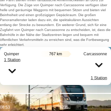
der Fahrt stehen Ihnen fantastische Annehmlichkeiten an Bord zur
Verfügung. Die Züge von Quimper nach Carcassonne verfügen über
helle und geräumige Waggons mit bequemen Sitzen und bieten viel
Beinfreiheit und einen großzügigen Gepäckraum. Die großen
Panoramafenster laden dazu ein, die spektakulären Aussichten
entlang der Strecke zu bewundern. Ein weiterer Grund, sich für eine
Zugfahrt von Quimper nach Carcassonne zu entscheiden, ist, dass die
Bahnhöfe in der Nähe der Stadtzentren liegen und bequem mit
öffentlichen Verkehrsmitteln zu erreichen sind, was die Fortbewegung
sehr erleichtert.
Quimper
767 km
Carcassonne
1 Station
1 Station
Erster Zug:
Geringster Preis:
08:53
$235