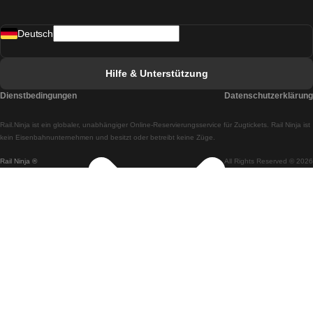
Züge von Madrid nach Lissabon
Deutsch
Züge von Lissabon nach Faro
Züge von Faro nach Lissabon
Hilfe & Unterstützung
Züge von Lissabon nach Coimbra
Dienstbedingungen
Datenschutzerklärung
Züge von Coimbra nach Lissabon
Rail.Ninja ist ein globaler, unabhängiger Online-Reservierungsservice für Zugtickets. Rail Ninja ist
Züge von Lissabon nach Braga
kein Eisenbahnunternehmen und besitzt oder betreibt keine Züge.
Rail Ninja ®
All Rights Reserved © 2026
Züge von Braga nach Lissabon
Züge von Porto nach Coimbra
Züge von Coimbra nach Porto
Züge von Barcelona nach Madrid
Züge von Madrid nach Barcelona
Züge von Barcelona nach Valencia