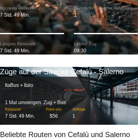
Kürzeste Reisezeit:
Durchschn. tägliche Abfahrten:
7 Std. 49 Min.
1
Längste Reisezeit:
Letzter Zug:
7 Std. 49 Min.
09:30
Züge auf der Strecke Cefalù - Salerno
ItaBus + Italo
1 Mal umsteigen. Zug + Bus
Reisezeit
Preis von
Abflüge
7 Std. 49 Min.
$56
1
Beliebte Routen von Cefalù und Salerno