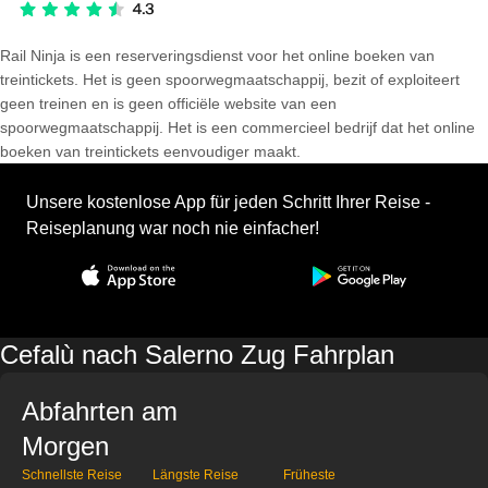
Rail Ninja is een reserveringsdienst voor het online boeken van
treintickets. Het is geen spoorwegmaatschappij, bezit of exploiteert
geen treinen en is geen officiële website van een
spoorwegmaatschappij. Het is een commercieel bedrijf dat het online
boeken van treintickets eenvoudiger maakt.
Unsere kostenlose App für jeden Schritt Ihrer Reise -
Reiseplanung war noch nie einfacher!
Cefalù nach Salerno Zug Fahrplan
Abfahrten am
Morgen
Schnellste Reise
Längste Reise
Früheste