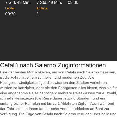
7 Std. 49 Min.
7 Std. 49 Min.
09:30
Letzter
Abflüge
09:30
1
Cefalù nach Salerno Zuginformationen
Eine der besten Möglichkeiten, um von Cefalù nach Salerno zu reisen,
ist die Fahrt mit einem schnellen und modernen Zug. Alle
Hochgeschwindigkeitszüge, die zwischen den Städten verkehren,
wurden so konzipiert, dass sie den Fahrgästen alles bieten, was sie für
eine angenehme Reise benötigen: mehrere Reiseklassen zur Auswahl,
schnelle Reisezeiten (die Reise dauert etwa 8 Stunden) und ein
umfangreicher Fahrplan mit bis zu 1 Abfahrten täglich. Auch während
der Fahrt stehen Ihnen fantastische Annehmlichkeiten an Bord zur
Verfügung. Die Züge von Cefalù nach Salerno verfügen über helle und