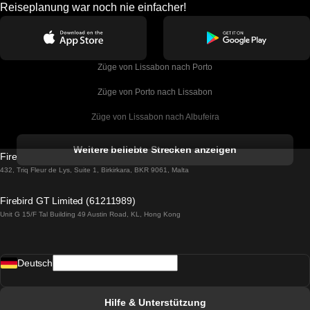
Reiseplanung war noch nie einfacher!
Züge von Lissabon nach Porto
Züge von Porto nach Lissabon
Züge von Lissabon nach Albufeira
Züge von Albufeira nach Lissabon
Weitere beliebte Strecken anzeigen
Firebird GT Limited (OC 1451)
Züge von Lissabon nach Lagos
432, Triq Fleur de Lys, Suite 1, Birkirkara, BKR 9061, Malta
Züge von Lagos nach Lissabon
Firebird GT Limited (61211989)
Unit G 15/F Tal Building 49 Austin Road, KL, Hong Kong
Züge von Lissabon nach Madrid
Züge von Madrid nach Lissabon
Deutsch
Züge von Lissabon nach Faro
Züge von Faro nach Lissabon
Hilfe & Unterstützung