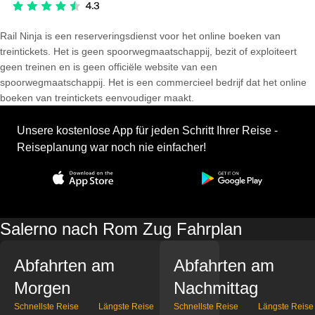
Rail Ninja is een reserveringsdienst voor het online boeken van
treintickets. Het is geen spoorwegmaatschappij, bezit of exploiteert
geen treinen en is geen officiële website van een
spoorwegmaatschappij. Het is een commercieel bedrijf dat het online
boeken van treintickets eenvoudiger maakt.
Unsere kostenlose App für jeden Schritt Ihrer Reise -
Reiseplanung war noch nie einfacher!
Salerno nach Rom Zug Fahrplan
Abfahrten am
Abfahrten am
Morgen
Nachmittag
Schnellste Reise
Längste Reise
Schnellste Reise
Längste Reise