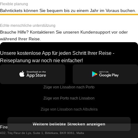
Flexible planung
Bahntickets können Sie bequem bis zu einem Jahr im Voraus buchen.
Echte menschliche unterstützung
Brauche Hilfe? Kontaktieren Sie unseren Kundensupport vor oder
während Ihrer Reise.
Unsere kostenlose App für jeden Schritt Ihrer Reise -
Reiseplanung war noch nie einfacher!
Züge von Lissabon nach Porto
Züge von Porto nach Lissabon
Züge von Lissabon nach Albufeira
Züge von Albufeira nach Lissabon
Weitere beliebte Strecken anzeigen
Firebird GT Limited (OC 1451)
Züge von Lissabon nach Lagos
432, Triq Fleur de Lys, Suite 1, Birkirkara, BKR 9061, Malta