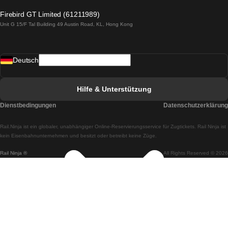
Züge von Lagos nach Lissabon
Firebird GT Limited (61211989)
Unit G 15/F Tal Building 49 Austin Road, KL, Hong Kong
Züge von Lissabon nach Madrid
Züge von Madrid nach Lissabon
Deutsch
Züge von Lissabon nach Faro
Züge von Faro nach Lissabon
Hilfe & Unterstützung
Züge von Lissabon nach Coimbra
Dienstbedingungen
Datenschutzerklärung
Züge von Coimbra nach Lissabon
Rail.Ninja ist ein globaler, unabhängiger Online-Reservierungsservice für Zugtickets. Rail Ninja ist
Züge von Lissabon nach Braga
kein Eisenbahnunternehmen und besitzt oder betreibt keine Züge.
Rail Ninja ®
All Rights Reserved © 2026
Züge von Braga nach Lissabon
Züge von Porto nach Coimbra
Züge von Coimbra nach Porto
Züge von Barcelona nach Madrid
Züge von Madrid nach Barcelona