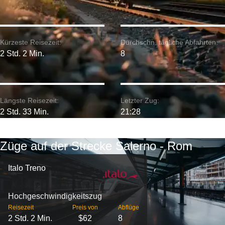
Kürzeste Reisezeit:
Durchschn. tägliche Abfahrten:
2 Std. 2 Min.
8
Längste Reisezeit:
Letzter Zug:
2 Std. 33 Min.
21:28
Züge auf der Strecke Salerno - Rom
Italo Treno
Hochgeschwindigkeitszug
Reisezeit
Preis von
Abflüge
2 Std. 2 Min.
$62
8