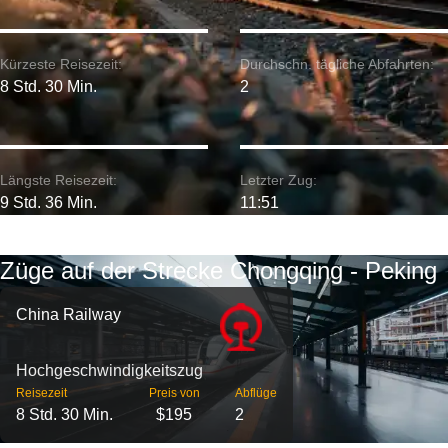
Kürzeste Reisezeit:
Durchschn. tägliche Abfahrten:
8 Std. 30 Min.
2
Längste Reisezeit:
Letzter Zug:
9 Std. 36 Min.
11:51
Züge auf der Strecke Chongqing - Peking
China Railway
Hochgeschwindigkeitszug
Reisezeit
Preis von
Abflüge
8 Std. 30 Min.
$195
2