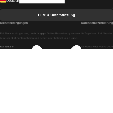
Deutsch
Züge von Lissabon nach Faro
Züge von Faro nach Lissabon
Hilfe & Unterstützung
Züge von Lissabon nach Coimbra
Dienstbedingungen
Datenschutzerklärung
Züge von Coimbra nach Lissabon
Rail.Ninja ist ein globaler, unabhängiger Online-Reservierungsservice für Zugtickets. Rail Ninja ist
Züge von Lissabon nach Braga
kein Eisenbahnunternehmen und besitzt oder betreibt keine Züge.
Rail Ninja ®
All Rights Reserved © 2026
Züge von Braga nach Lissabon
Züge von Porto nach Coimbra
Züge von Coimbra nach Porto
Züge von Barcelona nach Madrid
Züge von Madrid nach Barcelona
Züge von Barcelona nach Valencia
Züge von Valencia nach Barcelona
Züge von Barcelona nach Paris