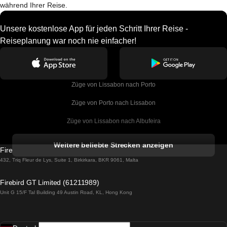
während Ihrer Reise.
Unsere kostenlose App für jeden Schritt Ihrer Reise -
Reiseplanung war noch nie einfacher!
Züge von Lissabon nach Porto
Züge von Porto nach Lissabon
Züge von Lissabon nach Albufeira
Züge von Albufeira nach Lissabon
Weitere beliebte Strecken anzeigen
Firebird GT Limited (OC 1451)
Züge von Lissabon nach Lagos
432, Triq Fleur de Lys, Suite 1, Birkirkara, BKR 9061, Malta
Züge von Lagos nach Lissabon
Firebird GT Limited (61211989)
Unit G 15/F Tal Building 49 Austin Road, KL, Hong Kong
Züge von Lissabon nach Madrid
Züge von Madrid nach Lissabon