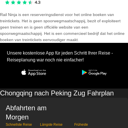
Rail Ninja is een reserveringsdienst voor het online boeken van
treintickets. Het is geen spoorwegmaatschappij, bezit of exploiteert
geen treinen en is geen officiële website van een
spoorwegmaatschappij. Het is een commercieel bedrijf dat het online
boeken van treintickets eenvoudiger maakt.
Unsere kostenlose App für jeden Schritt Ihrer Reise -
Reiseplanung war noch nie einfacher!
Chongqing nach Peking Zug Fahrplan
Abfahrten am
Morgen
Schnellste Reise
Längste Reise
Früheste