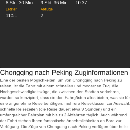
8 Std. 30 Min.
9 Std. 36 Min.
10:37
Letzter
Abflüge
11:51
2
Chongqing nach Peking Zuginformationen
Eine der besten Möglichkeiten, um von Chongqing nach Peking zu
reisen, ist die Fahrt mit einem schnellen und modernen Zug. Alle
Hochgeschwindigkeitszüge, die zwischen den Städten verkehren,
wurden so konzipiert, dass sie den Fahrgästen alles bieten, was sie für
eine angenehme Reise benötigen: mehrere Reiseklassen zur Auswahl,
schnelle Reisezeiten (die Reise dauert etwa 9 Stunden) und ein
umfangreicher Fahrplan mit bis zu 2 Abfahrten täglich. Auch während
der Fahrt stehen Ihnen fantastische Annehmlichkeiten an Bord zur
Verfügung. Die Züge von Chongqing nach Peking verfügen über helle