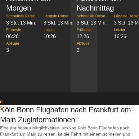
Morgen
Nachmittag
Schnellste Reise
Längste Reise
Schnellste Reise
Längste Reise
3 Std. 13 Min.
3 Std. 13 Min.
3 Std. 13 Min.
3 Std. 13 M
Früheste
Letzter
Früheste
Letzter
06:26
10:26
12:26
16:26
Abflüge
Abflüge
3
2
1
Köln Bonn Flughafen nach Frankfurt am
2
Main Zuginformationen
Eine der besten Möglichkeiten, um von Köln Bonn Flughafen nach
Frankfurt am Main zu reisen, ist die Fahrt mit einem schnellen und