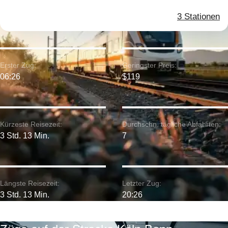
3 Stationen
Erster Zug:
Geringster Preis:
06:26
$119
Kürzeste Reisezeit:
Durchschn. tägliche Abfahrten:
3 Std. 13 Min.
7
Längste Reisezeit:
Letzter Zug:
3 Std. 13 Min.
20:26