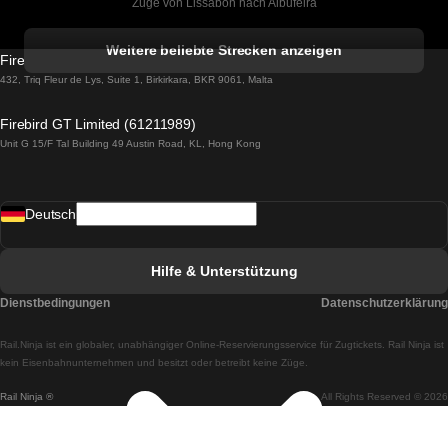
Züge von Lissabon nach Albufeira
Züge von Albufeira nach Lissabon
Weitere beliebte Strecken anzeigen
Firebird GT Limited (OC 1451)
Züge von Lissabon nach Lagos
432, Triq Fleur de Lys, Suite 1, Birkirkara, BKR 9061, Malta
Züge von Lagos nach Lissabon
Firebird GT Limited (61211989)
Unit G 15/F Tal Building 49 Austin Road, KL, Hong Kong
Züge von Lissabon nach Madrid
Züge von Madrid nach Lissabon
Deutsch
Züge von Lissabon nach Faro
Züge von Faro nach Lissabon
Hilfe & Unterstützung
Züge von Lissabon nach Coimbra
Dienstbedingungen
Datenschutzerklärung
Züge von Coimbra nach Lissabon
Rail.Ninja ist ein globaler, unabhängiger Online-Reservierungsservice für Zugtickets. Rail Ninja ist
Züge von Lissabon nach Braga
kein Eisenbahnunternehmen und besitzt oder betreibt keine Züge.
Rail Ninja ®
All Rights Reserved © 2026
Züge von Braga nach Lissabon
Züge von Porto nach Coimbra