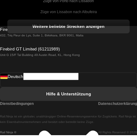
Züge von Porto nach Lissabon
Züge von Lissabon nach Albufeira
Züge von Albufeira nach Lissabon
Weitere beliebte Strecken anzeigen
Firebird GT Limited (OC 1451)
Züge von Lissabon nach Lagos
432, Triq Fleur de Lys, Suite 1, Birkirkara, BKR 9061, Malta
Züge von Lagos nach Lissabon
Firebird GT Limited (61211989)
Unit G 15/F Tal Building 49 Austin Road, KL, Hong Kong
Züge von Lissabon nach Madrid
Züge von Madrid nach Lissabon
Deutsch
Züge von Lissabon nach Faro
Züge von Faro nach Lissabon
Hilfe & Unterstützung
Züge von Lissabon nach Coimbra
Dienstbedingungen
Datenschutzerklärung
Züge von Coimbra nach Lissabon
Rail.Ninja ist ein globaler, unabhängiger Online-Reservierungsservice für Zugtickets. Rail Ninja ist
Züge von Lissabon nach Braga
kein Eisenbahnunternehmen und besitzt oder betreibt keine Züge.
Rail Ninja ®
All Rights Reserved © 2026
Züge von Braga nach Lissabon