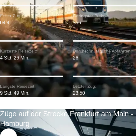
Erster Zug:
Geringster Preis:
04:41
$56
Kürzeste Reisezeit:
Durchschn. tägliche Abfahrten:
4 Std. 26 Min.
26
Längste Reisezeit:
Letzter Zug:
9 Std. 49 Min.
23:50
Züge auf der Strecke Frankfurt am Main -
Hamburg