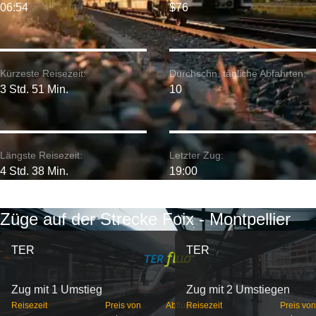
06:54
$76
Kürzeste Reisezeit:
Durchschn. tägliche Abfahrten:
3 Std. 51 Min.
10
Längste Reisezeit:
Letzter Zug:
4 Std. 38 Min.
19:00
Züge auf der Strecke Foix - Montpellier
TER
TER
Zug mit 1 Umstieg
Zug mit 2 Umstiegen
Reisezeit
Preis von
Abflüge
Reisezeit
Preis von