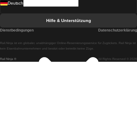
Deutsch
Züge von Lissabon nach Faro
Züge von Faro nach Lissabon
Hilfe & Unterstützung
Züge von Lissabon nach Coimbra
Dienstbedingungen
Datenschutzerklärung
Züge von Coimbra nach Lissabon
Rail.Ninja ist ein globaler, unabhängiger Online-Reservierungsservice für Zugtickets. Rail Ninja ist
Züge von Lissabon nach Braga
kein Eisenbahnunternehmen und besitzt oder betreibt keine Züge.
Rail Ninja ®
All Rights Reserved © 2026
Züge von Braga nach Lissabon
Züge von Porto nach Coimbra
Züge von Coimbra nach Porto
Züge von Barcelona nach Madrid
Züge von Madrid nach Barcelona
Züge von Barcelona nach Valencia
Züge von Valencia nach Barcelona
Züge von Barcelona nach Paris