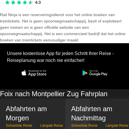
Rail Ninja is een reserveringsdienst voor het online boeken van
treintickets. Het is geen spoorwegmaatschappij, bezit of exploiteert
geen treinen en is geen officiële website van een
spoorwegmaatschappij. Het is een commercieel bedrijf dat het online
boeken van treintickets eenvoudiger maakt.
Unsere kostenlose App für jeden Schritt Ihrer Reise -
Reiseplanung war noch nie einfacher!
Foix nach Montpellier Zug Fahrplan
Abfahrten am
Abfahrten am
Morgen
Nachmittag
Schnellste Reise
Längste Reise
Schnellste Reise
Längste Reise