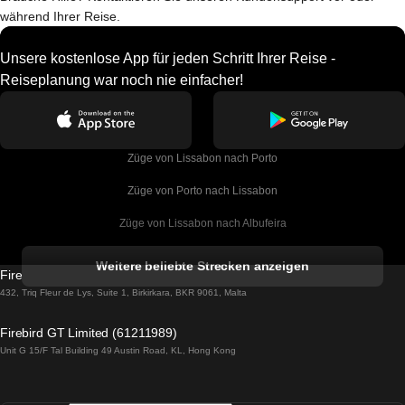
während Ihrer Reise.
Unsere kostenlose App für jeden Schritt Ihrer Reise -
Reiseplanung war noch nie einfacher!
Züge von Lissabon nach Porto
Züge von Porto nach Lissabon
Züge von Lissabon nach Albufeira
Züge von Albufeira nach Lissabon
Weitere beliebte Strecken anzeigen
Firebird GT Limited (OC 1451)
Züge von Lissabon nach Lagos
432, Triq Fleur de Lys, Suite 1, Birkirkara, BKR 9061, Malta
Züge von Lagos nach Lissabon
Firebird GT Limited (61211989)
Unit G 15/F Tal Building 49 Austin Road, KL, Hong Kong
Züge von Lissabon nach Madrid
Züge von Madrid nach Lissabon