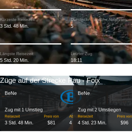
Kürzeste Reisezeit:
Durchschn. tägliche Abfahrten:
3 Std. 48 Min.
5
Längste Reisezeit:
Letzter Zug:
5 Std. 20 Min.
18:11
Züge auf der Strecke Pau - Foix
BeNe
BeNe
Zug mit 1 Umstieg
Zug mit 2 Umstiegen
Reisezeit
Preis von
Abflüge
Reisezeit
Preis von
3 Std. 48 Min.
$81
4
4 Std. 23 Min.
$96