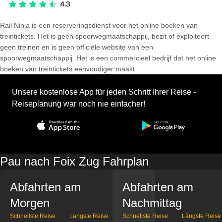
Rail Ninja is een reserveringsdienst voor het online boeken van
treintickets. Het is geen spoorwegmaatschappij, bezit of exploiteert
geen treinen en is geen officiële website van een
spoorwegmaatschappij. Het is een commercieel bedrijf dat het online
boeken van treintickets eenvoudiger maakt.
Unsere kostenlose App für jeden Schritt Ihrer Reise -
Reiseplanung war noch nie einfacher!
Pau nach Foix Zug Fahrplan
Abfahrten am
Abfahrten am
Morgen
Nachmittag
Schnellste Reise
Längste Reise
Schnellste Reise
Längste Reise