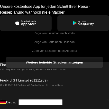
Unsere kostenlose App für jeden Schritt Ihrer Reise -
Reiseplanung war noch nie einfacher!
Züge von Lissabon nach Porto
Züge von Porto nach Lissabon
Züge von Lissabon nach Albufeira
Züge von Albufeira nach Lissabon
Weitere beliebte Strecken anzeigen
Firebird GT Limited (OC 1451)
Züge von Lissabon nach Lagos
432, Triq Fleur de Lys, Suite 1, Birkirkara, BKR 9061, Malta
Züge von Lagos nach Lissabon
Firebird GT Limited (61211989)
Unit G 15/F Tal Building 49 Austin Road, KL, Hong Kong
Züge von Lissabon nach Madrid
Züge von Madrid nach Lissabon
Deutsch
Züge von Lissabon nach Faro