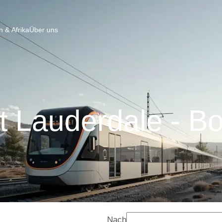
 & Afrika
Über uns
t Lauderdale - B
Nach