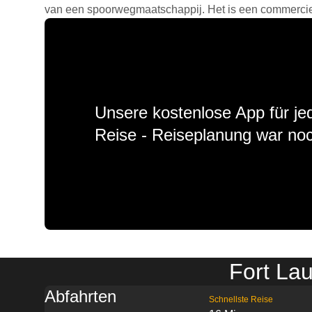
van een spoorwegmaatschappij. Het is een commercieel
Unsere kostenlose App für jed
Reise - Reiseplanung war noc
Fort La
Abfahrten
Schnellste Reise