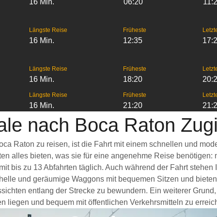
16 Min.
06:20
11:
Längste Reise
Früheste
Letzt
16 Min.
12:35
17:
Längste Reise
Früheste
Letzt
16 Min.
18:20
20:
Längste Reise
Früheste
Letzt
16 Min.
21:20
21:
ale nach Boca Raton Zug
oca Raton zu reisen, ist die Fahrt mit einem schnellen und mo
ten alles bieten, was sie für eine angenehme Reise benötigen:
it bis zu 13 Abfahrten täglich. Auch während der Fahrt stehen
helle und geräumige Waggons mit bequemen Sitzen und bieten 
ichten entlang der Strecke zu bewundern. Ein weiterer Grund, 
en liegen und bequem mit öffentlichen Verkehrsmitteln zu erreic