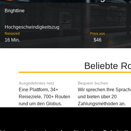
Brightline
Hochgeschwindigkeitszug
Reisezeit
Preis von
16 Min.
$46
Beliebte R
Ausgedehntes netz
Bequem buchen
Eine Plattform, 34+
Wir sprechen Ihre Sprach
Reiseziele, 700+ Routen
und bieten über 20
rund um den Globus.
Zahlungsmethoden an.