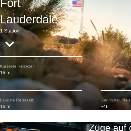
Fort
Lauderdale
1 Station
Kürzeste Reisezeit:
16 m
Längste Reisezeit:
Geringster Preis
16 m
$46
Züge auf 