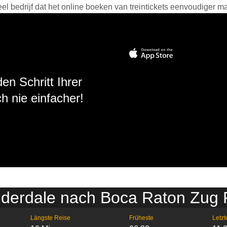
 bedrijf dat het online boeken van treintickets eenvoudiger ma
en Schritt Ihrer
h nie einfacher!
uderdale nach Boca Raton Zug 
Längste Reise
Früheste
Letzt