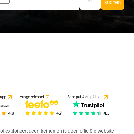
×
1
suchen
 app
Ausgezeichnet
Sehr gut & empfohlen
f exploiteert geen treinen en is geen officiële website