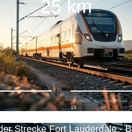
25 km
:
Durchschn. tägliche Abfahrten:
13
der Strecke Fort Lauderdale - 