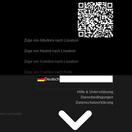
Züge von Albufeira nach Lissabon
Züge von Madrid nach Lissabon
Züge von Coimbra nach Lissabon
Züge von Coimbra nach Porto
Deutsch
Züge von Valencia nach Barcelona
Hilfe & Unterstützung
Züge von Sevilla nach Barcelona
Dienstbedingungen
Datenschutzerklärung
Züge von Malaga nach Barcelona
ehmen und besitzt
Züge von Malaga nach Madrid
Züge von Cordoba nach Madrid