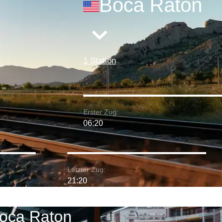
Boca Raton
1 Station
Erster Zug:
06:20
Letzter Zug:
21:20
Boca Raton