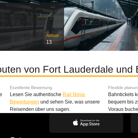
Abflüge
13
outen von Fort Lauderdale und
Exzellente Bewertung
Flexible planu
e
Lesen Sie authentische
Rail Ninja-
Bahntickets 
Bewertungen
und sehen Sie, was unsere
bequem bis z
Reisenden über uns sagen.
Voraus buche