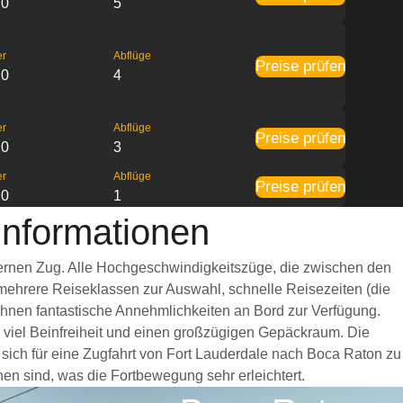
20
5
er
Abflüge
Preise prüfen
20
4
er
Abflüge
Preise prüfen
20
3
er
Abflüge
Preise prüfen
20
1
informationen
dernen Zug. Alle Hochgeschwindigkeitszüge, die zwischen den
 mehrere Reiseklassen zur Auswahl, schnelle Reisezeiten (die
 Ihnen fantastische Annehmlichkeiten an Bord zur Verfügung.
viel Beinfreiheit und einen großzügigen Gepäckraum. Die
sich für eine Zugfahrt von Fort Lauderdale nach Boca Raton zu
hen sind, was die Fortbewegung sehr erleichtert.