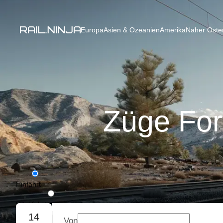
Europa
Asien & Ozeanien
Amerika
Naher Osten
Züge For
Hinfahrt
Rückfahrt
14
Von