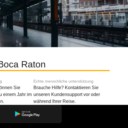
 Boca Raton
ng
Echte menschliche unterstützung
können Sie
Brauche Hilfe? Kontaktieren Sie
u einem Jahr im
unseren Kundensupport vor oder
n.
während Ihrer Reise.