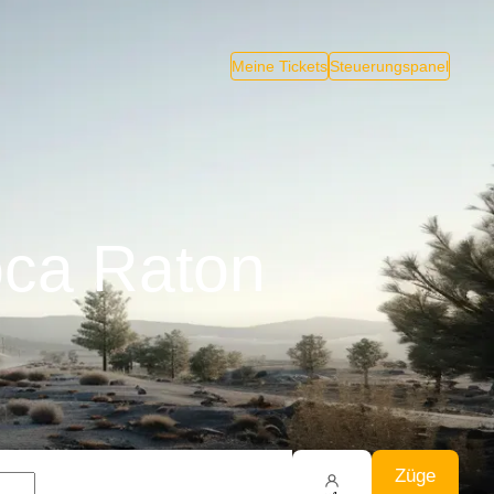
Meine Tickets
Steuerungspanel
oca Raton
Züge