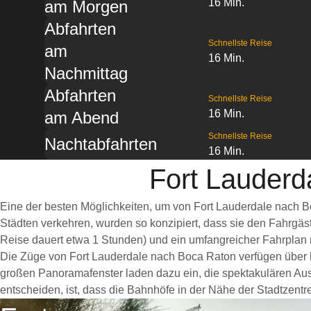
16 Min.
am Morgen
Abfahrten
Schnellste Reise
am
16 Min.
Nachmittag
Abfahrten
Schnellste Reise
16 Min.
am Abend
Schnellste Reise
Nachtabfahrten
16 Min.
Fort Lauderd
Eine der besten Möglichkeiten, um von Fort Lauderdale nach B
Städten verkehren, wurden so konzipiert, dass sie den Fahrgäs
Reise dauert etwa 1 Stunden) und ein umfangreicher Fahrplan m
Die Züge von Fort Lauderdale nach Boca Raton verfügen über 
großen Panoramafenster laden dazu ein, die spektakulären Auss
entscheiden, ist, dass die Bahnhöfe in der Nähe der Stadtzentr