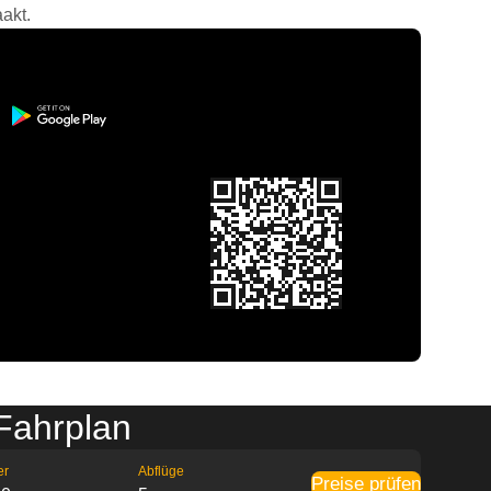
akt.
Fahrplan
er
Abflüge
Preise prüfen