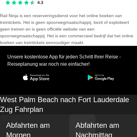
Rail Ninja is een reserveringsdienst voor het online boeken van
treintickets. Het is geen spoorwegmaatschappij, bezit of exploiteert
geen treinen en is geen officiële website van een
spoorwegmaatschappij. Het is een commercieel bedrijf dat het online
boeken van treintickets eenvoudiger maakt.
Unsere kostenlose App für jeden Schritt Ihrer Reise -
Reiseplanung war noch nie einfacher!
West Palm Beach nach Fort Lauderdale
Zug Fahrplan
Abfahrten am
Abfahrten am
Morgen
Nachmittag