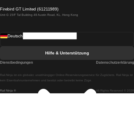
Züge von Lagos nach Lissabon
Firebird GT Limited (61211989)
Unit G 15/F Tal Building 49 Austin Road, KL, Hong Kong
Züge von Lissabon nach Madrid
Züge von Madrid nach Lissabon
Deutsch
Züge von Lissabon nach Faro
Züge von Faro nach Lissabon
Hilfe & Unterstützung
Züge von Lissabon nach Coimbra
Dienstbedingungen
Datenschutzerklärung
Züge von Coimbra nach Lissabon
Rail.Ninja ist ein globaler, unabhängiger Online-Reservierungsservice für Zugtickets. Rail Ninja ist
Züge von Lissabon nach Braga
kein Eisenbahnunternehmen und besitzt oder betreibt keine Züge.
Rail Ninja ®
All Rights Reserved © 2026
Züge von Braga nach Lissabon
Züge von Porto nach Coimbra
Züge von Coimbra nach Porto
Züge von Barcelona nach Madrid