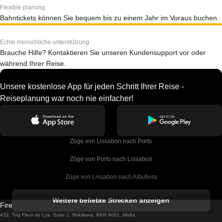
Flexible planung
Bahntickets können Sie bequem bis zu einem Jahr im Voraus buchen.
Echte menschliche unterstützung
Brauche Hilfe? Kontaktieren Sie unseren Kundensupport vor oder
während Ihrer Reise.
Unsere kostenlose App für jeden Schritt Ihrer Reise -
Reiseplanung war noch nie einfacher!
Züge von Lissabon nach Porto
Züge von Porto nach Lissabon
Züge von Lissabon nach Albufeira
Züge von Albufeira nach Lissabon
Weitere beliebte Strecken anzeigen
Firebird GT Limited (OC 1451)
Züge von Lissabon nach Lagos
432, Triq Fleur de Lys, Suite 1, Birkirkara, BKR 9061, Malta