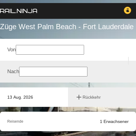
Züge West Palm Beach - Fort Lauderdale
Von
Nach
13 Aug. 2026
Rückkehr
1
Erwachsener
Reisende