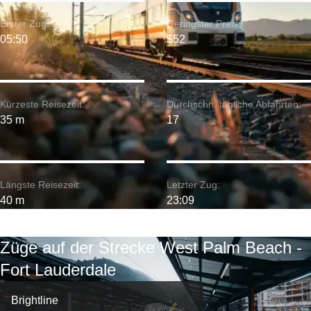
Erster Zug:
Geringster Preis:
05:50
$52
Kürzeste Reisezeit:
Durchschn. tägliche Abfahrten:
35 m
17
Längste Reisezeit:
Letzter Zug:
40 m
23:09
Züge auf der Strecke West Palm Beach -
Fort Lauderdale
Brightline