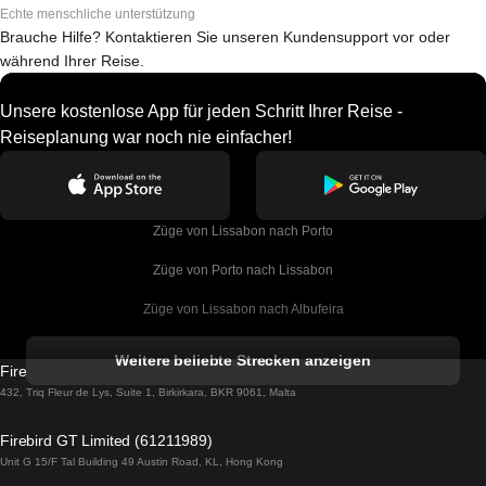
Echte menschliche unterstützung
Brauche Hilfe? Kontaktieren Sie unseren Kundensupport vor oder
während Ihrer Reise.
Unsere kostenlose App für jeden Schritt Ihrer Reise -
Reiseplanung war noch nie einfacher!
Züge von Lissabon nach Porto
Züge von Porto nach Lissabon
Züge von Lissabon nach Albufeira
Züge von Albufeira nach Lissabon
Weitere beliebte Strecken anzeigen
Firebird GT Limited (OC 1451)
Züge von Lissabon nach Lagos
432, Triq Fleur de Lys, Suite 1, Birkirkara, BKR 9061, Malta
Züge von Lagos nach Lissabon
Firebird GT Limited (61211989)
Unit G 15/F Tal Building 49 Austin Road, KL, Hong Kong
Züge von Lissabon nach Madrid