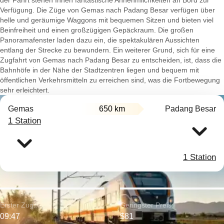
der Fahrt stehen Ihnen fantastische Annehmlichkeiten an Bord zur
Verfügung. Die Züge von Gemas nach Padang Besar verfügen über
helle und geräumige Waggons mit bequemen Sitzen und bieten viel
Beinfreiheit und einen großzügigen Gepäckraum. Die großen
Panoramafenster laden dazu ein, die spektakulären Aussichten
entlang der Strecke zu bewundern. Ein weiterer Grund, sich für eine
Zugfahrt von Gemas nach Padang Besar zu entscheiden, ist, dass die
Bahnhöfe in der Nähe der Stadtzentren liegen und bequem mit
öffentlichen Verkehrsmitteln zu erreichen sind, was die Fortbewegung
sehr erleichtert.
Gemas
650 km
Padang Besar
1 Station
1 Station
Erster Zug:
Geringster Preis:
09:47
$81