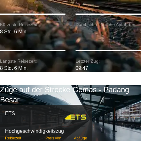
Kürzeste Reisezeit:
Durchschn. tägliche Abfahrten:
8 Std. 6 Min.
1
Längste Reisezeit:
Letzter Zug:
8 Std. 6 Min.
09:47
Züge auf der Strecke Gemas - Padang
Besar
ETS
Hochgeschwindigkeitszug
Reisezeit
Preis von
Abflüge