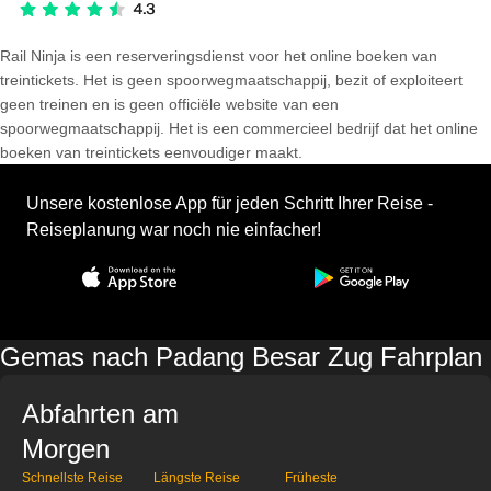
Rail Ninja is een reserveringsdienst voor het online boeken van
treintickets. Het is geen spoorwegmaatschappij, bezit of exploiteert
geen treinen en is geen officiële website van een
spoorwegmaatschappij. Het is een commercieel bedrijf dat het online
boeken van treintickets eenvoudiger maakt.
Unsere kostenlose App für jeden Schritt Ihrer Reise -
Reiseplanung war noch nie einfacher!
Gemas nach Padang Besar Zug Fahrplan
Abfahrten am
Morgen
Schnellste Reise
Längste Reise
Früheste