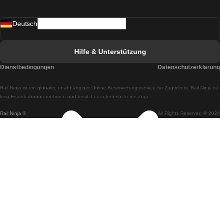
Züge von Madrid nach Lissabon
Deutsch
Züge von Lissabon nach Faro
Züge von Faro nach Lissabon
Hilfe & Unterstützung
Züge von Lissabon nach Coimbra
Dienstbedingungen
Datenschutzerklärung
Züge von Coimbra nach Lissabon
Rail.Ninja ist ein globaler, unabhängiger Online-Reservierungsservice für Zugtickets. Rail Ninja ist
Züge von Lissabon nach Braga
kein Eisenbahnunternehmen und besitzt oder betreibt keine Züge.
Rail Ninja ®
All Rights Reserved © 2026
Züge von Braga nach Lissabon
Züge von Porto nach Coimbra
Züge von Coimbra nach Porto
Züge von Barcelona nach Madrid
Züge von Madrid nach Barcelona
Züge von Barcelona nach Valencia