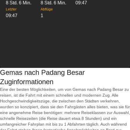
8 Std. 6 Min.
8 Std. 6 Min.
09:47
Letzter
Abflüge
09:47
1
Gemas nach Padang Besar
Zuginformationen
Eine der besten Möglichkeiten, um von Gemas nach Padang Besar zu
reisen, ist die Fahrt mit einem schnellen und modernen Zug. Alle
Hochgeschwindigkeitszüge, die zwischen den Städten verkehren,
wurden so konzipiert, dass sie den Fahrgästen alles bieten, was sie für
eine angenehme Reise benötigen: mehrere Reiseklassen zur Auswahl,
schnelle Reisezeiten (die Reise dauert etwa 8 Stunden) und ein
umfangreicher Fahrplan mit bis zu 1 Abfahrten täglich. Auch während