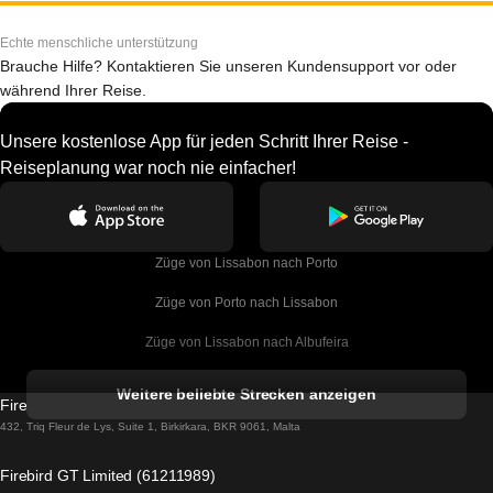
Echte menschliche unterstützung
Brauche Hilfe? Kontaktieren Sie unseren Kundensupport vor oder
während Ihrer Reise.
Unsere kostenlose App für jeden Schritt Ihrer Reise -
Reiseplanung war noch nie einfacher!
Züge von Lissabon nach Porto
Züge von Porto nach Lissabon
Züge von Lissabon nach Albufeira
Züge von Albufeira nach Lissabon
Weitere beliebte Strecken anzeigen
Firebird GT Limited (OC 1451)
Züge von Lissabon nach Lagos
432, Triq Fleur de Lys, Suite 1, Birkirkara, BKR 9061, Malta
Züge von Lagos nach Lissabon
Firebird GT Limited (61211989)