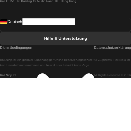
Unit G 15/F Tal Building 49 Austin Road, KL, Hong Kong
Züge von Lissabon nach Madrid
Züge von Madrid nach Lissabon
Deutsch
Züge von Lissabon nach Faro
Züge von Faro nach Lissabon
Hilfe & Unterstützung
Züge von Lissabon nach Coimbra
Dienstbedingungen
Datenschutzerklärung
Züge von Coimbra nach Lissabon
Rail.Ninja ist ein globaler, unabhängiger Online-Reservierungsservice für Zugtickets. Rail Ninja ist
Züge von Lissabon nach Braga
kein Eisenbahnunternehmen und besitzt oder betreibt keine Züge.
Rail Ninja ®
All Rights Reserved © 2026
Züge von Braga nach Lissabon
Züge von Porto nach Coimbra
Züge von Coimbra nach Porto
Züge von Barcelona nach Madrid
Züge von Madrid nach Barcelona
Züge von Barcelona nach Valencia