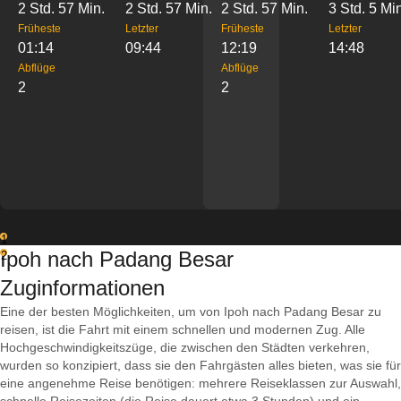
2 Std. 57 Min.
2 Std. 57 Min.
2 Std. 57 Min.
3 Std. 5 Mi
Früheste
Letzter
Früheste
Letzter
01:14
09:44
12:19
14:48
Abflüge
Abflüge
2
2
1
Ipoh nach Padang Besar
2
Zuginformationen
Eine der besten Möglichkeiten, um von Ipoh nach Padang Besar zu
reisen, ist die Fahrt mit einem schnellen und modernen Zug. Alle
Hochgeschwindigkeitszüge, die zwischen den Städten verkehren,
wurden so konzipiert, dass sie den Fahrgästen alles bieten, was sie für
eine angenehme Reise benötigen: mehrere Reiseklassen zur Auswahl,