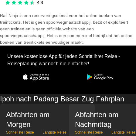
Rail Ninja is een reserveringsdienst voor het online boeken van
treintickets. Het is geen spoorwegmaatschappij, bezit of exploiteert
geen treinen en is geen officiële website van een
spoorwegmaatschappij. Het is een commercieel bedrijf dat het online
boeken van treintickets eenvoudiger maakt.
Unsere kostenlose App für jeden Schritt Ihrer Reise -
Reiseplanung war noch nie einfacher!
Ipoh nach Padang Besar Zug Fahrplan
Abfahrten am
Abfahrten am
Morgen
Nachmittag
Schnellste Reise
Längste Reise
Schnellste Reise
Längste Reise