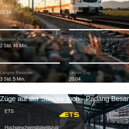
Erster Zug:
Geringster Preis:
01:14
$42
Kürzeste Reisezeit:
Durchschn. tägliche Abfahrten:
2 Std. 46 Min.
6
Längste Reisezeit:
Letzter Zug:
3 Std. 5 Min.
20:04
Züge auf der Strecke Ipoh - Padang Besar
ETS
Hochgeschwindigkeitszug