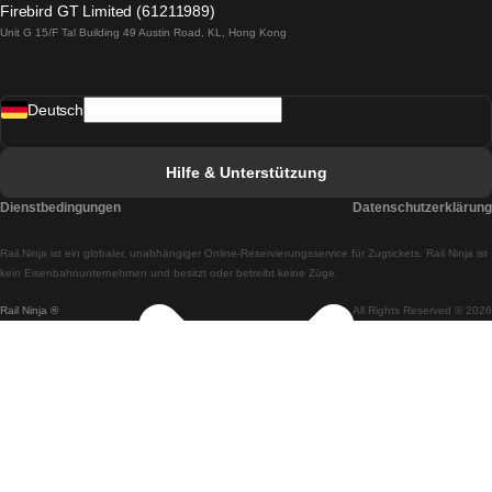
Firebird GT Limited (61211989)
Unit G 15/F Tal Building 49 Austin Road, KL, Hong Kong
Züge von Lissabon nach Madrid
Züge von Madrid nach Lissabon
Deutsch
Züge von Lissabon nach Faro
Züge von Faro nach Lissabon
Hilfe & Unterstützung
Züge von Lissabon nach Coimbra
Dienstbedingungen
Datenschutzerklärung
Züge von Coimbra nach Lissabon
Rail.Ninja ist ein globaler, unabhängiger Online-Reservierungsservice für Zugtickets. Rail Ninja ist
Züge von Lissabon nach Braga
kein Eisenbahnunternehmen und besitzt oder betreibt keine Züge.
Rail Ninja ®
All Rights Reserved © 2026
Züge von Braga nach Lissabon
Züge von Porto nach Coimbra
Züge von Coimbra nach Porto
Züge von Barcelona nach Madrid
Züge von Madrid nach Barcelona