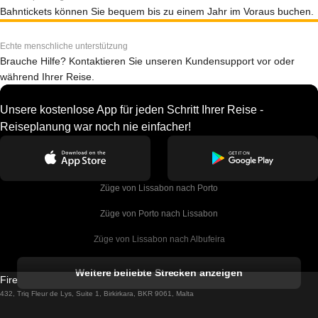
Bahntickets können Sie bequem bis zu einem Jahr im Voraus buchen.
Echte menschliche unterstützung
Brauche Hilfe? Kontaktieren Sie unseren Kundensupport vor oder
während Ihrer Reise.
Unsere kostenlose App für jeden Schritt Ihrer Reise -
Reiseplanung war noch nie einfacher!
Züge von Lissabon nach Porto
Züge von Porto nach Lissabon
Züge von Lissabon nach Albufeira
Züge von Albufeira nach Lissabon
Weitere beliebte Strecken anzeigen
Firebird GT Limited (OC 1451)
Züge von Lissabon nach Lagos
432, Triq Fleur de Lys, Suite 1, Birkirkara, BKR 9061, Malta
Züge von Lagos nach Lissabon