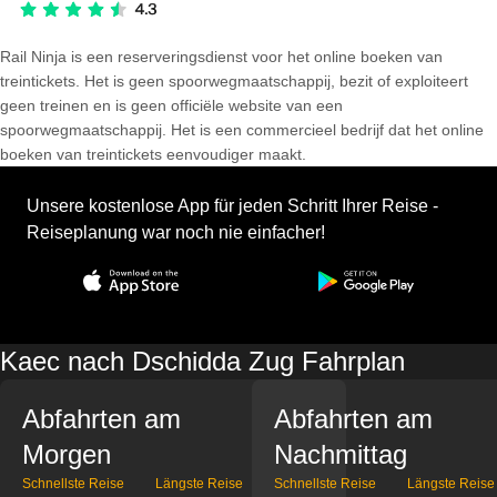
Rail Ninja is een reserveringsdienst voor het online boeken van
treintickets. Het is geen spoorwegmaatschappij, bezit of exploiteert
geen treinen en is geen officiële website van een
spoorwegmaatschappij. Het is een commercieel bedrijf dat het online
boeken van treintickets eenvoudiger maakt.
Unsere kostenlose App für jeden Schritt Ihrer Reise -
Reiseplanung war noch nie einfacher!
Kaec nach Dschidda Zug Fahrplan
Abfahrten am
Abfahrten am
Morgen
Nachmittag
Schnellste Reise
Längste Reise
Schnellste Reise
Längste Reise