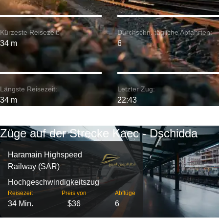
Kürzeste Reisezeit:
Durchschn. tägliche Abfahrten:
34 m
6
Längste Reisezeit:
Letzter Zug:
34 m
22:43
Züge auf der Strecke Kaec - Dschidda
Haramain Highspeed
Railway (SAR)
Hochgeschwindigkeitszug
Reisezeit
Preis von
Abflüge
34 Min.
$36
6