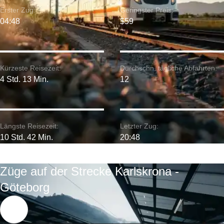
Erster Zug:
Geringster Preis:
04:48
$59
Kürzeste Reisezeit:
Durchschn. tägliche Abfahrten:
4 Std. 13 Min.
12
Längste Reisezeit:
Letzter Zug:
10 Std. 42 Min.
20:48
Züge auf der Strecke Karlskrona -
Göteborg