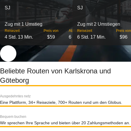
SJ
SJ
Zug mit 1 Umstieg
Zug mit 2 Umstiegen
Reisezeit
Preis von
Abflüge
Reisezeit
Preis von
4 Std. 13 Min.
$59
6
6 Std. 17 Min.
$96
Beliebte Routen von Karlskrona und
Göteborg
Ausgedehntes netz
Eine Plattform, 34+ Reiseziele, 700+ Routen rund um den Globus.
Bequem buchen
Wir sprechen Ihre Sprache und bieten über 20 Zahlungsmethoden an.