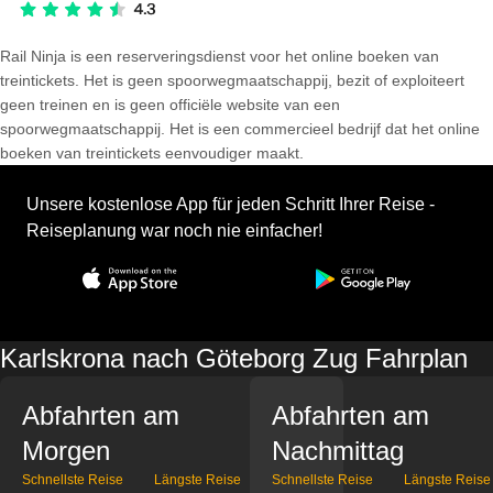
Rail Ninja is een reserveringsdienst voor het online boeken van
treintickets. Het is geen spoorwegmaatschappij, bezit of exploiteert
geen treinen en is geen officiële website van een
spoorwegmaatschappij. Het is een commercieel bedrijf dat het online
boeken van treintickets eenvoudiger maakt.
Unsere kostenlose App für jeden Schritt Ihrer Reise -
Reiseplanung war noch nie einfacher!
Karlskrona nach Göteborg Zug Fahrplan
Abfahrten am
Abfahrten am
Morgen
Nachmittag
Schnellste Reise
Längste Reise
Schnellste Reise
Längste Reise