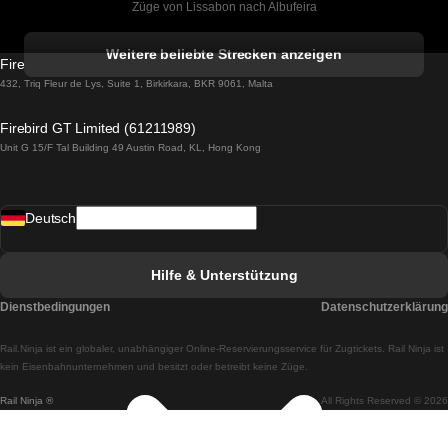
Züge von Lissabon nach Albufeira
Züge von Albufeira nach Lissabon
Weitere beliebte Strecken anzeigen
Firebird GT Limited (OC 1451)
Züge von Lissabon nach Lagos
432, Triq Fleur de Lys, Suite 1, Birkirkara, BKR 9061, Malta
Züge von Lagos nach Lissabon
Firebird GT Limited (61211989)
Unit G 15/F Tal Building 49 Austin Road, KL, Hong Kong
Züge von Lissabon nach Madrid
Züge von Madrid nach Lissabon
Deutsch
Züge von Lissabon nach Faro
Züge von Faro nach Lissabon
Hilfe & Unterstützung
Züge von Lissabon nach Coimbra
Dienstbedingungen
Datenschutzerklärung
Züge von Coimbra nach Lissabon
Rail.Ninja ist ein globaler, unabhängiger Online-Reservierungsservice für Zugtickets. Rail Ninja ist
Züge von Lissabon nach Braga
kein Eisenbahnunternehmen und besitzt oder betreibt keine Züge.
Rail Ninja ®
All Rights Reserved © 2026
Züge von Braga nach Lissabon
Züge von Porto nach Coimbra