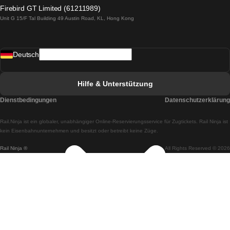
Züge von Lagos nach Lissabon
Firebird GT Limited (61211989)
Unit G 15/F Tal Building 49 Austin Road, KL, Hong Kong
Züge von Lissabon nach Madrid
Züge von Madrid nach Lissabon
Deutsch
Züge von Lissabon nach Faro
Züge von Faro nach Lissabon
Hilfe & Unterstützung
Züge von Lissabon nach Coimbra
Dienstbedingungen
Datenschutzerklärung
Züge von Coimbra nach Lissabon
Rail.Ninja ist ein globaler, unabhängiger Online-Reservierungsservice für Zugtickets. Rail Ninja ist
Züge von Lissabon nach Braga
kein Eisenbahnunternehmen und besitzt oder betreibt keine Züge.
Rail Ninja ®
All Rights Reserved © 2026
Züge von Braga nach Lissabon
Züge von Porto nach Coimbra
Züge von Coimbra nach Porto
Züge von Barcelona nach Madrid
Züge von Madrid nach Barcelona