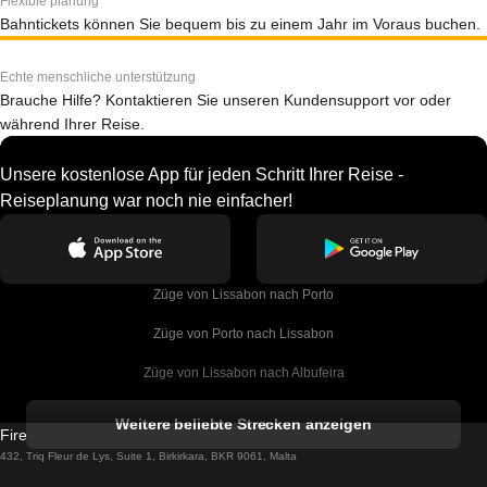
Flexible planung
Bahntickets können Sie bequem bis zu einem Jahr im Voraus buchen.
Echte menschliche unterstützung
Brauche Hilfe? Kontaktieren Sie unseren Kundensupport vor oder
während Ihrer Reise.
Unsere kostenlose App für jeden Schritt Ihrer Reise -
Reiseplanung war noch nie einfacher!
Züge von Lissabon nach Porto
Züge von Porto nach Lissabon
Züge von Lissabon nach Albufeira
Züge von Albufeira nach Lissabon
Weitere beliebte Strecken anzeigen
Firebird GT Limited (OC 1451)
Züge von Lissabon nach Lagos
432, Triq Fleur de Lys, Suite 1, Birkirkara, BKR 9061, Malta