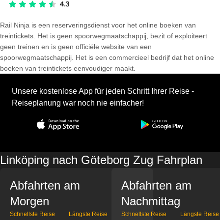
Rail Ninja is een reserveringsdienst voor het online boeken van
treintickets. Het is geen spoorwegmaatschappij, bezit of exploiteert
geen treinen en is geen officiële website van een
spoorwegmaatschappij. Het is een commercieel bedrijf dat het online
boeken van treintickets eenvoudiger maakt.
Unsere kostenlose App für jeden Schritt Ihrer Reise -
Reiseplanung war noch nie einfacher!
Linköping nach Göteborg Zug Fahrplan
Abfahrten am
Abfahrten am
Morgen
Nachmittag
Schnellste Reise
Längste Reise
Schnellste Reise
Längste Reise