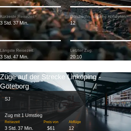
Kürzeste Reisezeit:
Durchschn. tägliche Abfahrten:
3 Std. 37 Min.
12
Längste Reisezeit:
Letzter Zug:
3 Std. 47 Min.
20:10
Züge auf der Strecke Linköping -
Göteborg
SJ
Zug mit 1 Umstieg
Reisezeit
Preis von
Abflüge
3 Std. 37 Min.
$61
12