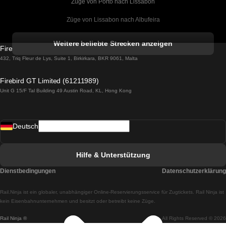
Züge von Porto nach Lissabon
Züge von Lissabon nach Albufeira
Züge von Albufeira nach Lissabon
Weitere beliebte Strecken anzeigen
Firebird GT Limited (OC 1451)
Züge von Lissabon nach Lagos
432, Triq Fleur de Lys, Suite 1, Birkirkara, BKR 9061, Malta
Züge von Lagos nach Lissabon
Firebird GT Limited (61211989)
Unit G 15/F Tal Building 49 Austin Road, KL, Hong Kong
Züge von Lissabon nach Madrid
Züge von Madrid nach Lissabon
Deutsch
Züge von Lissabon nach Faro
Züge von Faro nach Lissabon
Hilfe & Unterstützung
Züge von Lissabon nach Coimbra
Dienstbedingungen
Datenschutzerklärung
Züge von Coimbra nach Lissabon
Rail.Ninja ist ein globaler, unabhängiger Online-Reservierungsservice für Zugtickets. Rail Ninja ist
Züge von Lissabon nach Braga
kein Eisenbahnunternehmen und besitzt oder betreibt keine Züge.
Rail Ninja ®
All Rights Reserved © 2026
Züge von Braga nach Lissabon