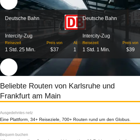
Deutsche Bahn
Deutsche Bahn
Intercity-Zug
Intercity-Zug
Reisezeit
Preis von
Abflüge
Reisezeit
Preis von
1 Std. 25 Min.
$37
1
1 Std. 1 Min.
$39
Beliebte Routen von Karlsruhe und
Frankfurt am Main
Ausgedehntes netz
Eine Plattform, 34+ Reiseziele, 700+ Routen rund um den Globus.
Bequem buchen