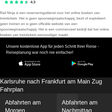
Rail Ninja is een reserveringsdienst voor het online boeken van
treintickets. Het is geen spoorwegmaatschappij, bezit of exploiteert
geen treinen en is geen officiële website van een
spoorwegmaatschappij. Het is een commercieel bedrijf dat het online
boeken van treintickets eenvoudiger maakt.
Unsere kostenlose App für jeden Schritt Ihrer Reise -
Reiseplanung war noch nie einfacher!
Karlsruhe nach Frankfurt am Main Zug
Fahrplan
Abfahrten am
Abfahrten am
Morgen
Nachmittag