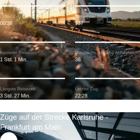
Erster Zug:
Geringster Preis:
00:38
$37
Kürzeste Reisezeit:
Durchschn. tägliche Abfahrten:
1 Std. 1 Min.
38
Längste Reisezeit:
Letzter Zug:
3 Std. 27 Min.
22:28
Züge auf der Strecke Karlsruhe -
Frankfurt am Main