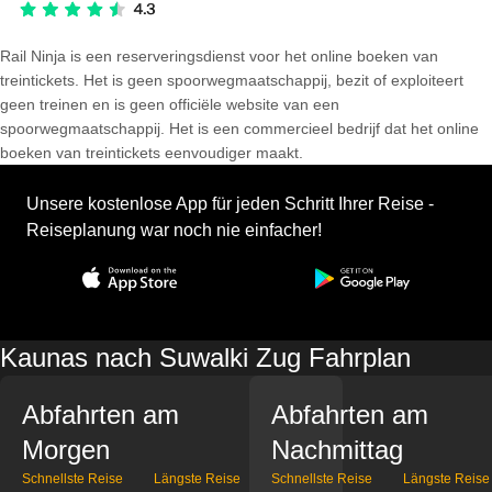
Rail Ninja is een reserveringsdienst voor het online boeken van
treintickets. Het is geen spoorwegmaatschappij, bezit of exploiteert
geen treinen en is geen officiële website van een
spoorwegmaatschappij. Het is een commercieel bedrijf dat het online
boeken van treintickets eenvoudiger maakt.
Unsere kostenlose App für jeden Schritt Ihrer Reise -
Reiseplanung war noch nie einfacher!
Kaunas nach Suwalki Zug Fahrplan
Abfahrten am
Abfahrten am
Morgen
Nachmittag
Schnellste Reise
Längste Reise
Schnellste Reise
Längste Reise