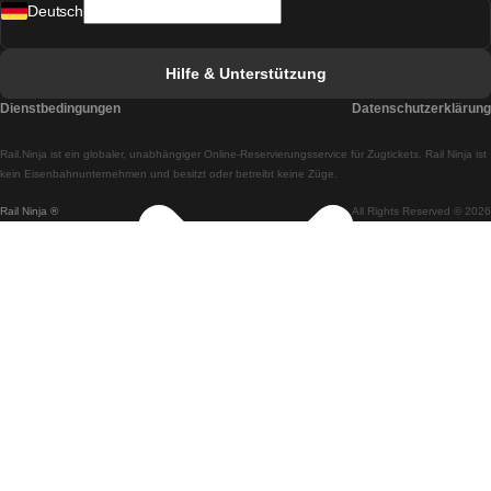
Deutsch
Züge von Lissabon nach Faro
Züge von Faro nach Lissabon
Hilfe & Unterstützung
Züge von Lissabon nach Coimbra
Dienstbedingungen
Datenschutzerklärung
Züge von Coimbra nach Lissabon
Rail.Ninja ist ein globaler, unabhängiger Online-Reservierungsservice für Zugtickets. Rail Ninja ist
Züge von Lissabon nach Braga
kein Eisenbahnunternehmen und besitzt oder betreibt keine Züge.
Rail Ninja ®
All Rights Reserved © 2026
Züge von Braga nach Lissabon
Züge von Porto nach Coimbra
Züge von Coimbra nach Porto
Züge von Barcelona nach Madrid
Züge von Madrid nach Barcelona
Züge von Barcelona nach Valencia
Züge von Valencia nach Barcelona
Züge von Barcelona nach Paris