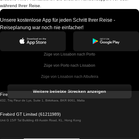
während Ihrer Reise.
Unsere kostenlose App für jeden Schritt Ihrer Reise -
Reiseplanung war noch nie einfacher!
Züge von Lissabon nach Porto
Züge von Porto nach Lissabon
Züge von Lissabon nach Albufeira
Züge von Albufeira nach Lissabon
Weitere beliebte Strecken anzeigen
Firebird GT Limited (OC 1451)
Züge von Lissabon nach Lagos
432, Triq Fleur de Lys, Suite 1, Birkirkara, BKR 9061, Malta
Züge von Lagos nach Lissabon
Firebird GT Limited (61211989)
Unit G 15/F Tal Building 49 Austin Road, KL, Hong Kong
Züge von Lissabon nach Madrid
Züge von Madrid nach Lissabon