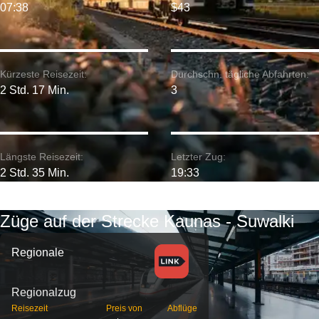
07:38
$43
Kürzeste Reisezeit:
Durchschn. tägliche Abfahrten:
2 Std. 17 Min.
3
Längste Reisezeit:
Letzter Zug:
2 Std. 35 Min.
19:33
Züge auf der Strecke Kaunas - Suwalki
Regionale
Regionalzug
Reisezeit
Preis von
Abflüge