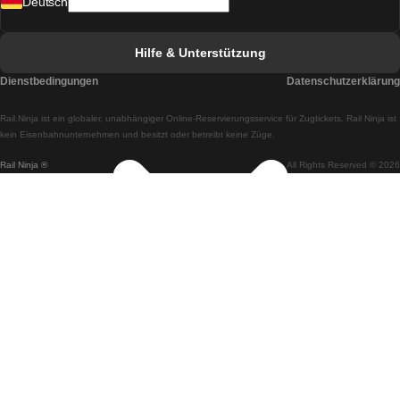
Deutsch
Züge von Lissabon nach Faro
Züge von Faro nach Lissabon
Hilfe & Unterstützung
Züge von Lissabon nach Coimbra
Dienstbedingungen
Datenschutzerklärung
Züge von Coimbra nach Lissabon
Rail.Ninja ist ein globaler, unabhängiger Online-Reservierungsservice für Zugtickets. Rail Ninja ist
Züge von Lissabon nach Braga
kein Eisenbahnunternehmen und besitzt oder betreibt keine Züge.
Rail Ninja ®
All Rights Reserved © 2026
Züge von Braga nach Lissabon
Züge von Porto nach Coimbra
Züge von Coimbra nach Porto
Züge von Barcelona nach Madrid
Züge von Madrid nach Barcelona
Züge von Barcelona nach Valencia
Züge von Valencia nach Barcelona
Züge von Barcelona nach Paris