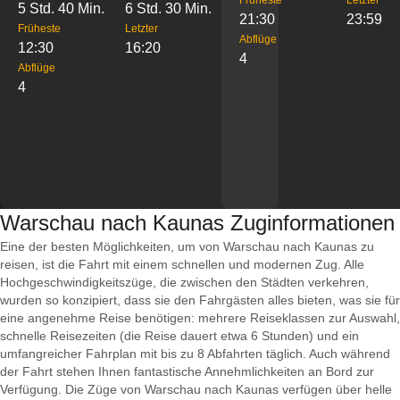
Früheste
Letzter
5 Std. 40 Min.
6 Std. 30 Min.
21:30
23:59
Früheste
Letzter
Abflüge
12:30
16:20
4
Abflüge
4
Warschau nach Kaunas Zuginformationen
Eine der besten Möglichkeiten, um von Warschau nach Kaunas zu
reisen, ist die Fahrt mit einem schnellen und modernen Zug. Alle
Hochgeschwindigkeitszüge, die zwischen den Städten verkehren,
wurden so konzipiert, dass sie den Fahrgästen alles bieten, was sie für
eine angenehme Reise benötigen: mehrere Reiseklassen zur Auswahl,
schnelle Reisezeiten (die Reise dauert etwa 6 Stunden) und ein
umfangreicher Fahrplan mit bis zu 8 Abfahrten täglich. Auch während
der Fahrt stehen Ihnen fantastische Annehmlichkeiten an Bord zur
Verfügung. Die Züge von Warschau nach Kaunas verfügen über helle