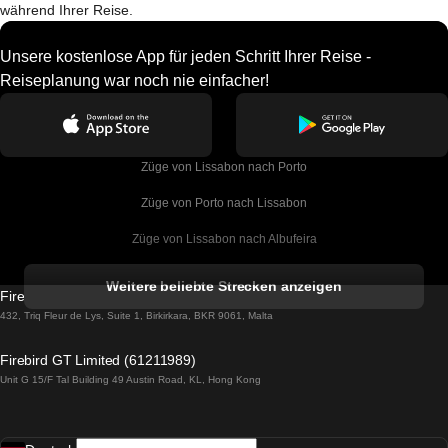
während Ihrer Reise.
Unsere kostenlose App für jeden Schritt Ihrer Reise -
Reiseplanung war noch nie einfacher!
Züge von Lissabon nach Porto
Züge von Porto nach Lissabon
Züge von Lissabon nach Albufeira
Züge von Albufeira nach Lissabon
Weitere beliebte Strecken anzeigen
Firebird GT Limited (OC 1451)
Züge von Lissabon nach Lagos
432, Triq Fleur de Lys, Suite 1, Birkirkara, BKR 9061, Malta
Züge von Lagos nach Lissabon
Firebird GT Limited (61211989)
Unit G 15/F Tal Building 49 Austin Road, KL, Hong Kong
Züge von Lissabon nach Madrid
Züge von Madrid nach Lissabon