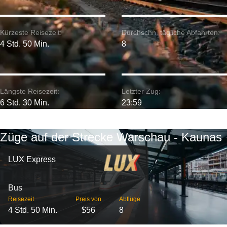
Kürzeste Reisezeit:
Durchschn. tägliche Abfahrten:
4 Std. 50 Min.
8
Längste Reisezeit:
Letzter Zug:
6 Std. 30 Min.
23:59
Züge auf der Strecke Warschau - Kaunas
LUX Express
Bus
Reisezeit
Preis von
Abflüge
4 Std. 50 Min.
$56
8