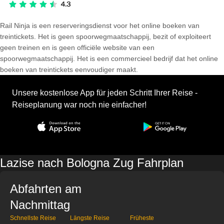
Rail Ninja is een reserveringsdienst voor het online boeken van
treintickets. Het is geen spoorwegmaatschappij, bezit of exploiteert
geen treinen en is geen officiële website van een
spoorwegmaatschappij. Het is een commercieel bedrijf dat het online
boeken van treintickets eenvoudiger maakt.
Unsere kostenlose App für jeden Schritt Ihrer Reise -
Reiseplanung war noch nie einfacher!
Lazise nach Bologna Zug Fahrplan
Abfahrten am
Nachmittag
Schnellste Reise
Längste Reise
Früheste