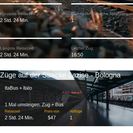
Kürzeste Reisezeit:
Durchschn. tägliche Abfahrten:
2 Std. 24 Min.
1
Längste Reisezeit:
Letzter Zug:
2 Std. 24 Min.
16:50
Züge auf der Strecke Lazise - Bologna
ItaBus + Italo
1 Mal umsteigen. Zug + Bus
Reisezeit
Preis von
Abflüge
2 Std. 24 Min.
$47
1