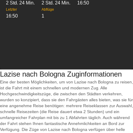
2 Std. 24 Min.
2 Std. 24 Min.
16:50
Letzter
Abflüge
16:50
1
Lazise nach Bologna Zuginformationen
Eine der besten Möglichkeiten, um von Lazise nach Bologna zu reisen,
ist die Fahrt mit einem schnellen und modernen Zug. Alle
Hochgeschwindigkeitszüge, die zwischen den Städten verkehren,
wurden so konzipiert, dass sie den Fahrgästen alles bieten, was sie für
eine angenehme Reise benötigen: mehrere Reiseklassen zur Auswahl,
schnelle Reisezeiten (die Reise dauert etwa 2 Stunden) und ein
umfangreicher Fahrplan mit bis zu 1 Abfahrten täglich. Auch während
der Fahrt stehen Ihnen fantastische Annehmlichkeiten an Bord zur
Verfügung. Die Züge von Lazise nach Bologna verfügen über helle