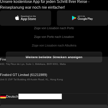
Unsere kostenlose App für jeden Schritt Ihrer Reise -
Reiseplanung war noch nie einfacher!
Züge von Lissabon nach Porto
Züge von Porto nach Lissabon
Züge von Lissabon nach Albufeira
Züge von Albufeira nach Lissabon
Weitere beliebte Strecken anzeigen
Firebird GT Limited (OC 1451)
Züge von Lissabon nach Lagos
432, Triq Fleur de Lys, Suite 1, Birkirkara, BKR 9061, Malta
Züge von Lagos nach Lissabon
Firebird GT Limited (61211989)
Unit G 15/F Tal Building 49 Austin Road, KL, Hong Kong
Züge von Lissabon nach Madrid
Züge von Madrid nach Lissabon
Deutsch
Züge von Lissabon nach Faro
Züge von Faro nach Lissabon