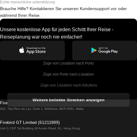
Echte menschliche unterstützung
Brauche Hilfe? Kontaktieren Sie unseren Kundensupport vor oder
während Ihrer Reise.
Unsere kostenlose App für jeden Schritt Ihrer Reise -
Reiseplanung war noch nie einfacher!
Züge von Lissabon nach Porto
Züge von Porto nach Lissabon
Züge von Lissabon nach Albufeira
Züge von Albufeira nach Lissabon
Weitere beliebte Strecken anzeigen
Firebird GT Limited (OC 1451)
Züge von Lissabon nach Lagos
432, Triq Fleur de Lys, Suite 1, Birkirkara, BKR 9061, Malta
Züge von Lagos nach Lissabon
Firebird GT Limited (61211989)
Unit G 15/F Tal Building 49 Austin Road, KL, Hong Kong
Züge von Lissabon nach Madrid