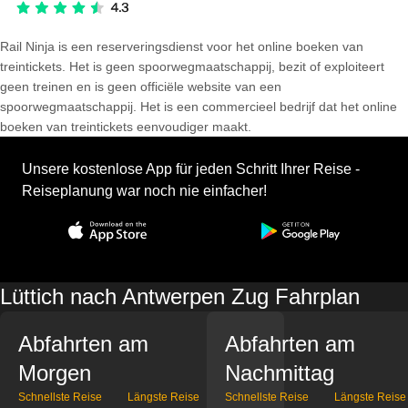
Rail Ninja is een reserveringsdienst voor het online boeken van
treintickets. Het is geen spoorwegmaatschappij, bezit of exploiteert
geen treinen en is geen officiële website van een
spoorwegmaatschappij. Het is een commercieel bedrijf dat het online
boeken van treintickets eenvoudiger maakt.
Unsere kostenlose App für jeden Schritt Ihrer Reise -
Reiseplanung war noch nie einfacher!
Lüttich nach Antwerpen Zug Fahrplan
Abfahrten am
Abfahrten am
Morgen
Nachmittag
Schnellste Reise
Längste Reise
Schnellste Reise
Längste Reise