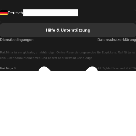
Züge von Madrid nach Lissabon
Deutsch
Züge von Lissabon nach Faro
Züge von Faro nach Lissabon
Hilfe & Unterstützung
Züge von Lissabon nach Coimbra
Dienstbedingungen
Datenschutzerklärung
Züge von Coimbra nach Lissabon
Rail.Ninja ist ein globaler, unabhängiger Online-Reservierungsservice für Zugtickets. Rail Ninja ist
Züge von Lissabon nach Braga
kein Eisenbahnunternehmen und besitzt oder betreibt keine Züge.
Rail Ninja ®
All Rights Reserved © 2026
Züge von Braga nach Lissabon
Züge von Porto nach Coimbra
Züge von Coimbra nach Porto
Züge von Barcelona nach Madrid
Züge von Madrid nach Barcelona
Züge von Barcelona nach Valencia
Züge von Valencia nach Barcelona