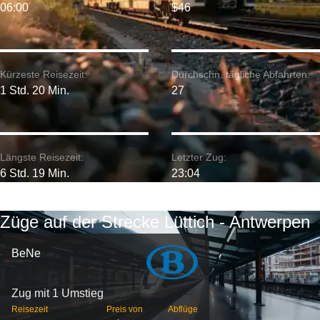
06:00
$46
Kürzeste Reisezeit:
Durchschn. tägliche Abfahrten:
1 Std. 20 Min.
27
Längste Reisezeit:
Letzter Zug:
6 Std. 19 Min.
23:04
Züge auf der Strecke Lüttich - Antwerpen
BeNe
Zug mit 1 Umstieg
Reisezeit
Preis von
Abflüge