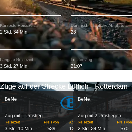
Kürzeste Reisezeit:
Durchschn. tägliche Abfahrten:
2 Std. 34 Min.
28
Längste Reisezeit:
Letzter Zug:
3 Std. 27 Min.
21:07
Züge auf der Strecke Lüttich - Rotterdam
BeNe
BeNe
Zug mit 1 Umstieg
Zug mit 2 Umstiegen
Reisezeit
Preis von
Abflüge
Reisezeit
Preis von
3 Std. 10 Min.
$39
12
2 Std. 34 Min.
$70