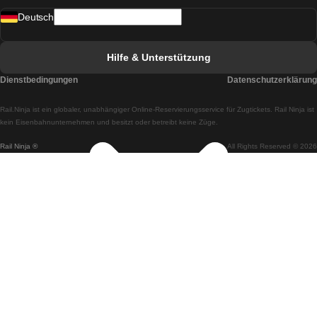
Deutsch
Züge von Lissabon nach Faro
Züge von Faro nach Lissabon
Hilfe & Unterstützung
Züge von Lissabon nach Coimbra
Dienstbedingungen
Datenschutzerklärung
Züge von Coimbra nach Lissabon
Rail.Ninja ist ein globaler, unabhängiger Online-Reservierungsservice für Zugtickets. Rail Ninja ist
Züge von Lissabon nach Braga
kein Eisenbahnunternehmen und besitzt oder betreibt keine Züge.
Rail Ninja ®
All Rights Reserved © 2026
Züge von Braga nach Lissabon
Züge von Porto nach Coimbra
Züge von Coimbra nach Porto
Züge von Barcelona nach Madrid
Züge von Madrid nach Barcelona
Züge von Barcelona nach Valencia
Züge von Valencia nach Barcelona