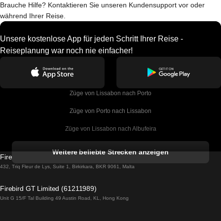
Brauche Hilfe? Kontaktieren Sie unseren Kundensupport vor oder
während Ihrer Reise.
Unsere kostenlose App für jeden Schritt Ihrer Reise -
Reiseplanung war noch nie einfacher!
Züge von Lissabon nach Porto
Züge von Porto nach Lissabon
Züge von Lissabon nach Albufeira
Züge von Albufeira nach Lissabon
Weitere beliebte Strecken anzeigen
Firebird GT Limited (OC 1451)
Züge von Lissabon nach Lagos
432, Triq Fleur de Lys, Suite 1, Birkirkara, BKR 9061, Malta
Züge von Lagos nach Lissabon
Firebird GT Limited (61211989)
Unit G 15/F Tal Building 49 Austin Road, KL, Hong Kong
Züge von Lissabon nach Madrid
Züge von Madrid nach Lissabon