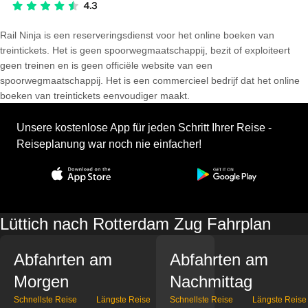
Rail Ninja is een reserveringsdienst voor het online boeken van
treintickets. Het is geen spoorwegmaatschappij, bezit of exploiteert
geen treinen en is geen officiële website van een
spoorwegmaatschappij. Het is een commercieel bedrijf dat het online
boeken van treintickets eenvoudiger maakt.
Unsere kostenlose App für jeden Schritt Ihrer Reise -
Reiseplanung war noch nie einfacher!
Lüttich nach Rotterdam Zug Fahrplan
Abfahrten am
Abfahrten am
Morgen
Nachmittag
Schnellste Reise
Längste Reise
Schnellste Reise
Längste Reise