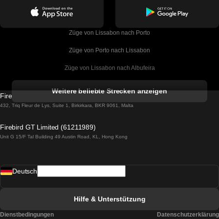
Züge von Lissabon nach Porto
Züge von Porto nach Lissabon
Züge von Lissabon nach Albufeira
Züge von Albufeira nach Lissabon
Weitere beliebte Strecken anzeigen
Firebird GT Limited (OC 1451)
Züge von Lissabon nach Lagos
432, Triq Fleur de Lys, Suite 1, Birkirkara, BKR 9061, Malta
Züge von Lagos nach Lissabon
Firebird GT Limited (61211989)
Unit G 15/F Tal Building 49 Austin Road, KL, Hong Kong
Züge von Lissabon nach Madrid
Züge von Madrid nach Lissabon
Deutsch
Züge von Lissabon nach Faro
Züge von Faro nach Lissabon
Hilfe & Unterstützung
Züge von Lissabon nach Coimbra
Dienstbedingungen
Datenschutzerklärung