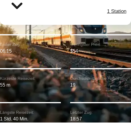
1 Station
Erster Zug:
Geringster Preis:
06:15
$54
Kürzeste Reisezeit:
Durchschn. tägliche Abfahrten:
55 m
19
Längste Reisezeit:
Letzter Zug:
1 Std. 40 Min.
18:57