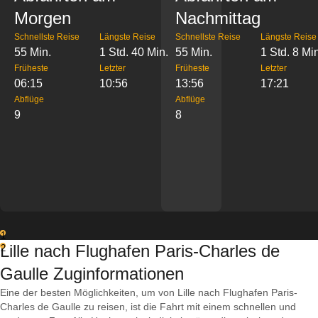
Morgen
Nachmittag
Schnellste Reise
Längste Reise
Schnellste Reise
Längste Reise
55 Min.
1 Std. 40 Min.
55 Min.
1 Std. 8 Mi
Früheste
Letzter
Früheste
Letzter
06:15
10:56
13:56
17:21
Abflüge
Abflüge
9
8
1
Lille nach Flughafen Paris-Charles de
2
Gaulle Zuginformationen
Eine der besten Möglichkeiten, um von Lille nach Flughafen Paris-
Charles de Gaulle zu reisen, ist die Fahrt mit einem schnellen und