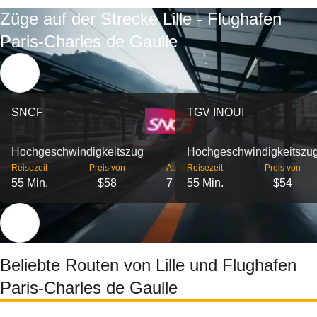
Züge auf der Strecke Lille - Flughafen
Paris-Charles de Gaulle
SNCF
TGV INOUI
Hochgeschwindigkeitszug
Hochgeschwindigkeitszu
Reisezeit
Preis von
Abflüge
Reisezeit
Preis von
55 Min.
$58
7
55 Min.
$54
Beliebte Routen von Lille und Flughafen
Paris-Charles de Gaulle