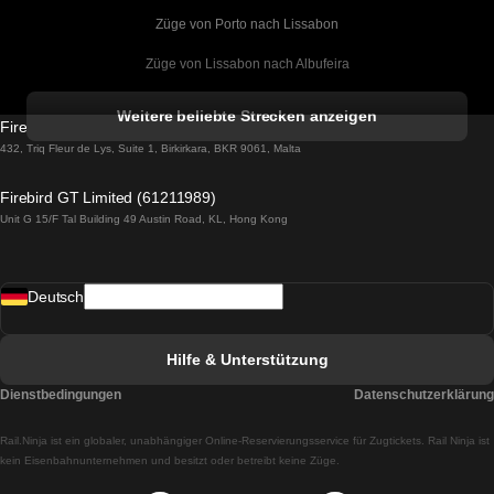
Züge von Porto nach Lissabon
Züge von Lissabon nach Albufeira
Züge von Albufeira nach Lissabon
Weitere beliebte Strecken anzeigen
Firebird GT Limited (OC 1451)
Züge von Lissabon nach Lagos
432, Triq Fleur de Lys, Suite 1, Birkirkara, BKR 9061, Malta
Züge von Lagos nach Lissabon
Firebird GT Limited (61211989)
Unit G 15/F Tal Building 49 Austin Road, KL, Hong Kong
Züge von Lissabon nach Madrid
Züge von Madrid nach Lissabon
Deutsch
Züge von Lissabon nach Faro
Züge von Faro nach Lissabon
Hilfe & Unterstützung
Züge von Lissabon nach Coimbra
Dienstbedingungen
Datenschutzerklärung
Züge von Coimbra nach Lissabon
Rail.Ninja ist ein globaler, unabhängiger Online-Reservierungsservice für Zugtickets. Rail Ninja ist
Züge von Lissabon nach Braga
kein Eisenbahnunternehmen und besitzt oder betreibt keine Züge.