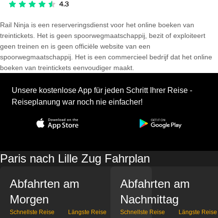
Rail Ninja is een reserveringsdienst voor het online boeken van
treintickets. Het is geen spoorwegmaatschappij, bezit of exploiteert
geen treinen en is geen officiële website van een
spoorwegmaatschappij. Het is een commercieel bedrijf dat het online
boeken van treintickets eenvoudiger maakt.
Unsere kostenlose App für jeden Schritt Ihrer Reise -
Reiseplanung war noch nie einfacher!
Paris nach Lille Zug Fahrplan
Abfahrten am
Abfahrten am
Morgen
Nachmittag
Schnellste Reise
Längste Reise
Schnellste Reise
Längste Reise