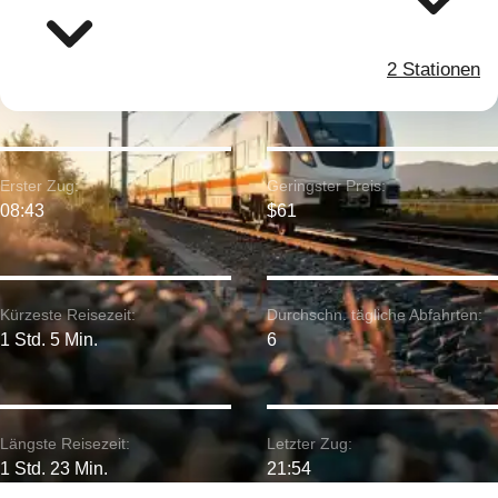
2 Stationen
Erster Zug:
Geringster Preis:
08:43
$61
Kürzeste Reisezeit:
Durchschn. tägliche Abfahrten:
1 Std. 5 Min.
6
Längste Reisezeit:
Letzter Zug:
1 Std. 23 Min.
21:54