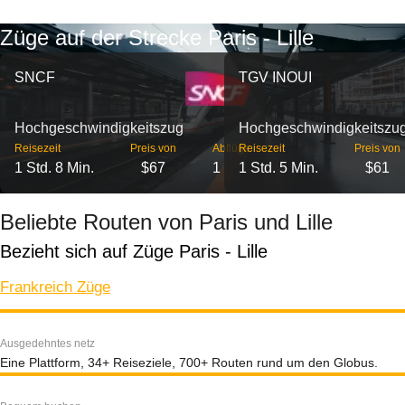
Züge auf der Strecke Paris - Lille
SNCF
TGV INOUI
Hochgeschwindigkeitszug
Hochgeschwindigkeitszu
Reisezeit
Preis von
Abflüge
Reisezeit
Preis von
1 Std. 8 Min.
$67
1
1 Std. 5 Min.
$61
Beliebte Routen von Paris und Lille
Bezieht sich auf Züge Paris - Lille
Frankreich Züge
Ausgedehntes netz
Eine Plattform, 34+ Reiseziele, 700+ Routen rund um den Globus.