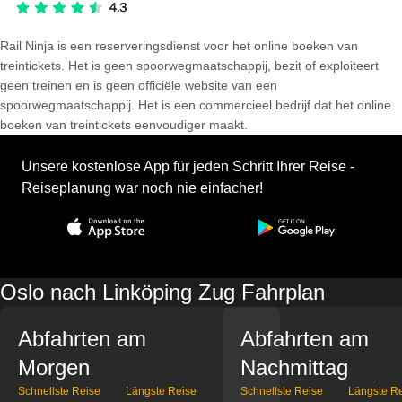
Rail Ninja is een reserveringsdienst voor het online boeken van
treintickets. Het is geen spoorwegmaatschappij, bezit of exploiteert
geen treinen en is geen officiële website van een
spoorwegmaatschappij. Het is een commercieel bedrijf dat het online
boeken van treintickets eenvoudiger maakt.
Unsere kostenlose App für jeden Schritt Ihrer Reise -
Reiseplanung war noch nie einfacher!
Oslo nach Linköping Zug Fahrplan
Abfahrten am
Abfahrten am
Morgen
Nachmittag
Schnellste Reise
Längste Reise
Schnellste Reise
Längste R