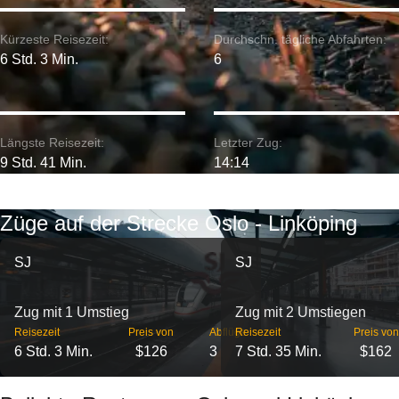
Kürzeste Reisezeit:
Durchschn. tägliche Abfahrten:
6 Std. 3 Min.
6
Längste Reisezeit:
Letzter Zug:
9 Std. 41 Min.
14:14
Züge auf der Strecke Oslo - Linköping
SJ
SJ
Zug mit 1 Umstieg
Zug mit 2 Umstiegen
Reisezeit
Preis von
Abflüge
Reisezeit
Preis von
6 Std. 3 Min.
$126
3
7 Std. 35 Min.
$162