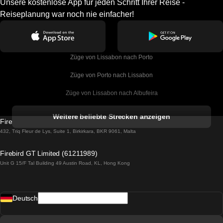
Unsere kostenlose App für jeden Schritt Ihrer Reise -
Reiseplanung war noch nie einfacher!
Züge von Lissabon nach Porto
Züge von Porto nach Lissabon
Züge von Lissabon nach Albufeira
Züge von Albufeira nach Lissabon
Weitere beliebte Strecken anzeigen
Firebird GT Limited (OC 1451)
Züge von Lissabon nach Lagos
432, Triq Fleur de Lys, Suite 1, Birkirkara, BKR 9061, Malta
Züge von Lagos nach Lissabon
Firebird GT Limited (61211989)
Unit G 15/F Tal Building 49 Austin Road, KL, Hong Kong
Züge von Lissabon nach Madrid
Züge von Madrid nach Lissabon
Deutsch
Züge von Lissabon nach Faro
Züge von Faro nach Lissabon