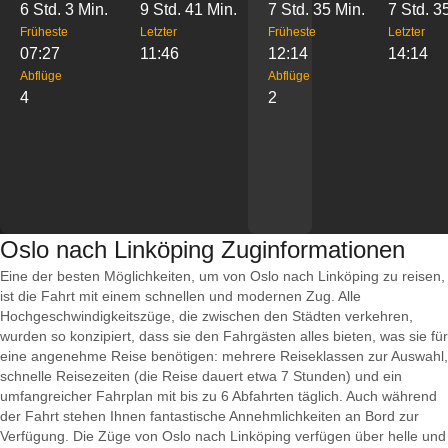
6 Std. 3 Min.
9 Std. 41 Min.
7 Std. 35 Min.
7 Std. 3
Früheste
Letzter
Früheste
Letzter
07:27
11:46
12:14
14:14
Abflüge
Abflüge
4
2
Oslo nach Linköping Zuginformationen
Eine der besten Möglichkeiten, um von Oslo nach Linköping zu reisen,
ist die Fahrt mit einem schnellen und modernen Zug. Alle
Hochgeschwindigkeitszüge, die zwischen den Städten verkehren,
wurden so konzipiert, dass sie den Fahrgästen alles bieten, was sie für
eine angenehme Reise benötigen: mehrere Reiseklassen zur Auswahl,
schnelle Reisezeiten (die Reise dauert etwa 7 Stunden) und ein
umfangreicher Fahrplan mit bis zu 6 Abfahrten täglich. Auch während
der Fahrt stehen Ihnen fantastische Annehmlichkeiten an Bord zur
Verfügung. Die Züge von Oslo nach Linköping verfügen über helle und