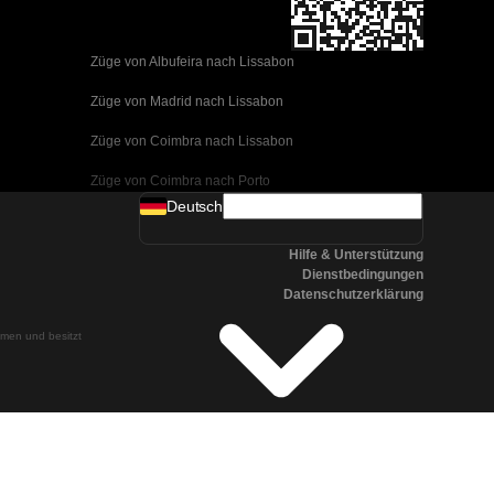
Züge von Albufeira nach Lissabon
Züge von Madrid nach Lissabon
Züge von Coimbra nach Lissabon
Züge von Coimbra nach Porto
Deutsch
Züge von Valencia nach Barcelona
Hilfe & Unterstützung
Züge von Sevilla nach Barcelona
Dienstbedingungen
Datenschutzerklärung
Züge von Malaga nach Barcelona
ehmen und besitzt
Züge von Malaga nach Madrid
Züge von Cordoba nach Madrid
Züge von San Sebastian nach Madrid
Züge von Sevilla nach Malaga