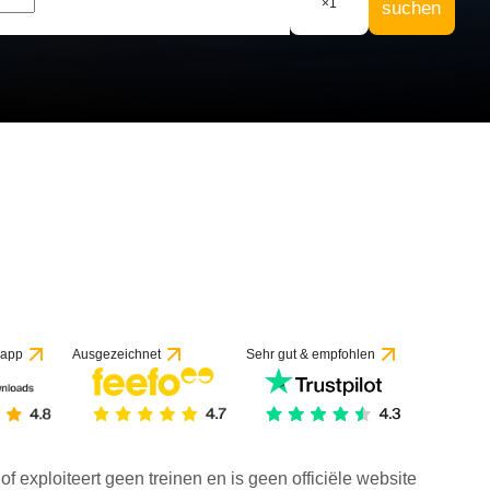
×
1
suchen
 app
Ausgezeichnet
Sehr gut & empfohlen
f exploiteert geen treinen en is geen officiële website