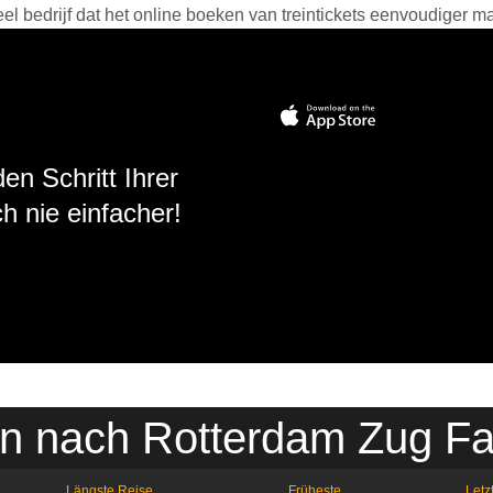
 bedrijf dat het online boeken van treintickets eenvoudiger ma
en Schritt Ihrer
h nie einfacher!
n nach Rotterdam Zug Fa
Längste Reise
Früheste
Letz