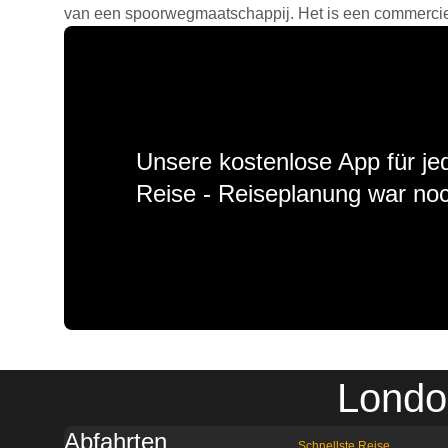
van een spoorwegmaatschappij. Het is een commercieel
Unsere kostenlose App für jed
Reise - Reiseplanung war noc
Londo
Abfahrten
Schnellste Reise