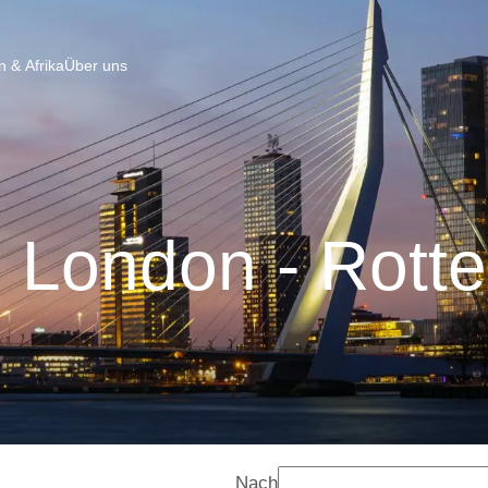
 & Afrika
Über uns
 London - Rott
Nach