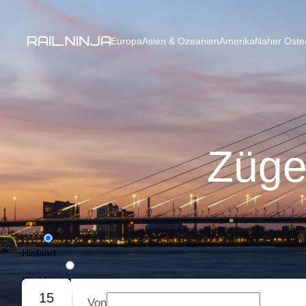
Europa
Asien & Ozeanien
Amerika
Naher Osten
Züge
Hinfahrt
Rückfahrt
15
Von