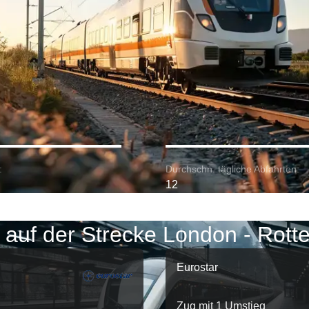
:
Durchschn. tägliche Abfahrten:
12
 auf der Strecke London - Rott
Eurostar
Zug mit 1 Umstieg