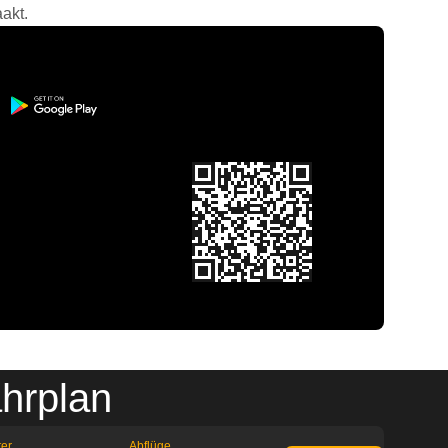
akt.
hrplan
ter
Abflüge