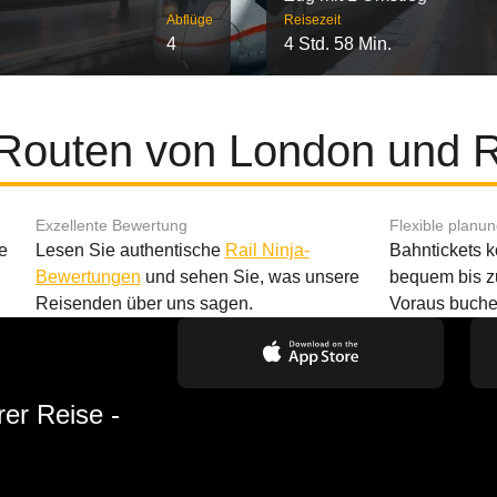
Abflüge
Reisezeit
4
4 Std. 58 Min.
 Routen von London und 
Exzellente Bewertung
Flexible planu
e
Lesen Sie authentische
Rail Ninja-
Bahntickets 
Bewertungen
und sehen Sie, was unsere
bequem bis z
Reisenden über uns sagen.
Voraus buche
rer Reise -