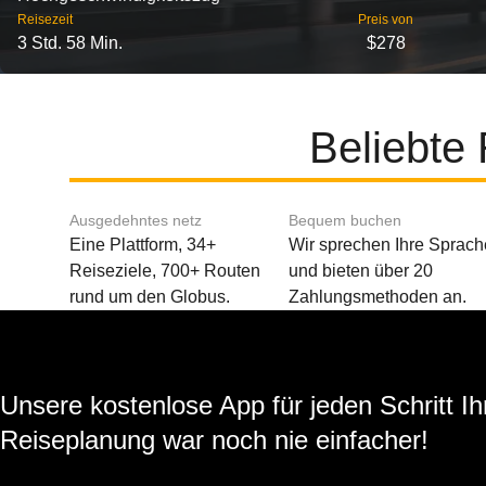
Reisezeit
Preis von
3 Std. 58 Min.
$278
Beliebte
Ausgedehntes netz
Bequem buchen
Eine Plattform, 34+
Wir sprechen Ihre Sprach
Reiseziele, 700+ Routen
und bieten über 20
rund um den Globus.
Zahlungsmethoden an.
Unsere kostenlose App für jeden Schritt Ih
Reiseplanung war noch nie einfacher!