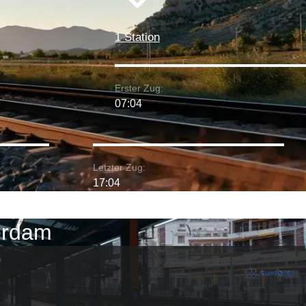
1 Station
Erster Zug:
07:04
Letzter Zug:
17:04
erdam