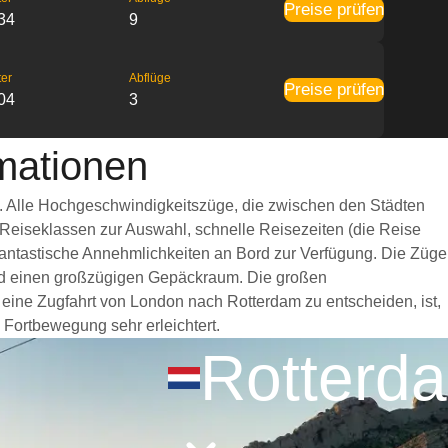
Preise prüfen
34
9
ter
Abflüge
Preise prüfen
04
3
mationen
g. Alle Hochgeschwindigkeitszüge, die zwischen den Städten
 Reiseklassen zur Auswahl, schnelle Reisezeiten (die Reise
 fantastische Annehmlichkeiten an Bord zur Verfügung. Die Züge
und einen großzügigen Gepäckraum. Die großen
 eine Zugfahrt von London nach Rotterdam zu entscheiden, ist,
 Fortbewegung sehr erleichtert.
Rotterd