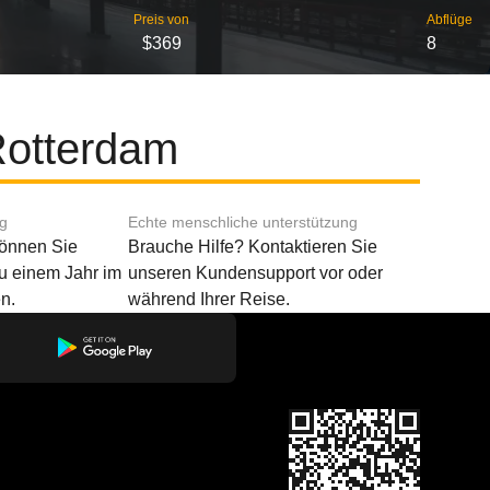
Preis von
Abflüge
$369
8
Rotterdam
ng
Echte menschliche unterstützung
können Sie
Brauche Hilfe? Kontaktieren Sie
u einem Jahr im
unseren Kundensupport vor oder
n.
während Ihrer Reise.