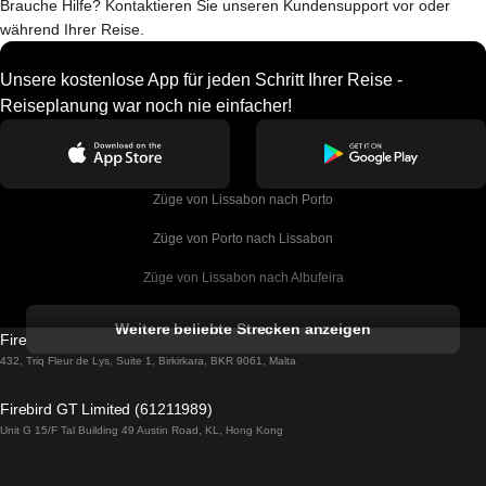
Brauche Hilfe? Kontaktieren Sie unseren Kundensupport vor oder
während Ihrer Reise.
Unsere kostenlose App für jeden Schritt Ihrer Reise -
Reiseplanung war noch nie einfacher!
Züge von Lissabon nach Porto
Züge von Porto nach Lissabon
Züge von Lissabon nach Albufeira
Züge von Albufeira nach Lissabon
Weitere beliebte Strecken anzeigen
Firebird GT Limited (OC 1451)
Züge von Lissabon nach Lagos
432, Triq Fleur de Lys, Suite 1, Birkirkara, BKR 9061, Malta
Züge von Lagos nach Lissabon
Firebird GT Limited (61211989)
Unit G 15/F Tal Building 49 Austin Road, KL, Hong Kong
Züge von Lissabon nach Madrid
Züge von Madrid nach Lissabon