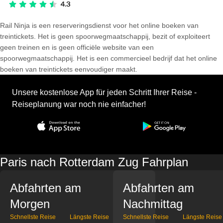
Rail Ninja is een reserveringsdienst voor het online boeken van
treintickets. Het is geen spoorwegmaatschappij, bezit of exploiteert
geen treinen en is geen officiële website van een
spoorwegmaatschappij. Het is een commercieel bedrijf dat het online
boeken van treintickets eenvoudiger maakt.
Unsere kostenlose App für jeden Schritt Ihrer Reise -
Reiseplanung war noch nie einfacher!
Paris nach Rotterdam Zug Fahrplan
Abfahrten am
Abfahrten am
Morgen
Nachmittag
Schnellste Reise
Längste Reise
Schnellste Reise
Längste Reise