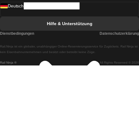
Deutsch
Züge von Lissabon nach Faro
Züge von Faro nach Lissabon
Hilfe & Unterstützung
Züge von Lissabon nach Coimbra
Dienstbedingungen
Datenschutzerklärung
Züge von Coimbra nach Lissabon
Rail.Ninja ist ein globaler, unabhängiger Online-Reservierungsservice für Zugtickets. Rail Ninja ist
Züge von Lissabon nach Braga
kein Eisenbahnunternehmen und besitzt oder betreibt keine Züge.
Rail Ninja ®
All Rights Reserved © 2026
Züge von Braga nach Lissabon
Züge von Porto nach Coimbra
Züge von Coimbra nach Porto
Züge von Barcelona nach Madrid
Züge von Madrid nach Barcelona
Züge von Barcelona nach Valencia
Züge von Valencia nach Barcelona