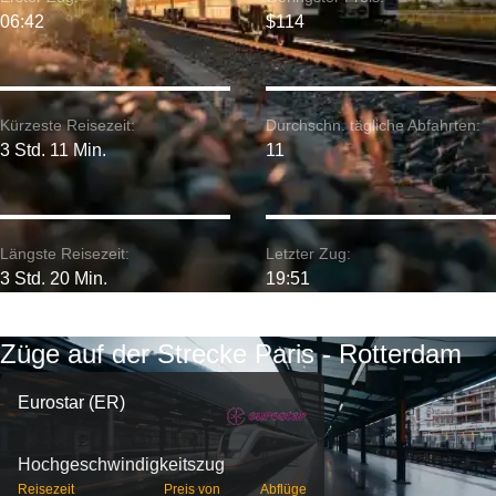
06:42
$114
Kürzeste Reisezeit:
Durchschn. tägliche Abfahrten:
3 Std. 11 Min.
11
Längste Reisezeit:
Letzter Zug:
3 Std. 20 Min.
19:51
Züge auf der Strecke Paris - Rotterdam
Eurostar (ER)
Hochgeschwindigkeitszug
Reisezeit
Preis von
Abflüge