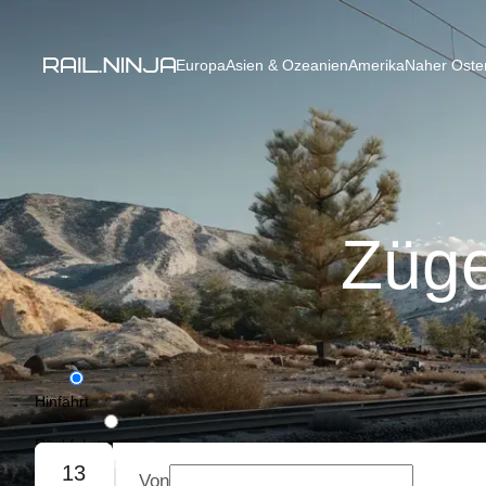
Europa
Asien & Ozeanien
Amerika
Naher Osten
Züge
Hinfahrt
Rückfahrt
13
Von