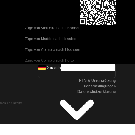
Züge von Albufeira nach Lissabon
Züge von Madrid nach Lissabon
Züge von Coimbra nach Lissabon
Züge von Coimbra nach Porto
Deutsch
Züge von Valencia nach Barcelona
Hilfe & Unterstützung
Züge von Sevilla nach Barcelona
Dienstbedingungen
Datenschutzerklärung
Züge von Malaga nach Barcelona
ehmen und besitzt
Züge von Malaga nach Madrid
Züge von Cordoba nach Madrid
Züge von San Sebastian nach Madrid