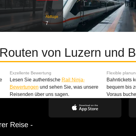
Abflüge
7
 Routen von Luzern und B
Exzellente Bewertung
Flexible planu
e
Lesen Sie authentische
Rail Ninja-
Bahntickets 
Bewertungen
und sehen Sie, was unsere
bequem bis z
Reisenden über uns sagen.
Voraus buche
rer Reise -