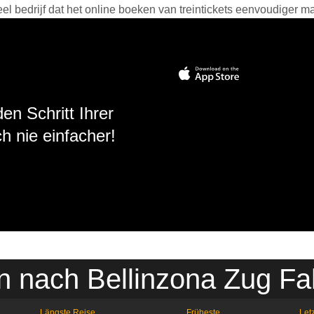
 bedrijf dat het online boeken van treintickets eenvoudiger ma
en Schritt Ihrer
h nie einfacher!
n nach Bellinzona Zug Fa
Längste Reise
Früheste
Letz