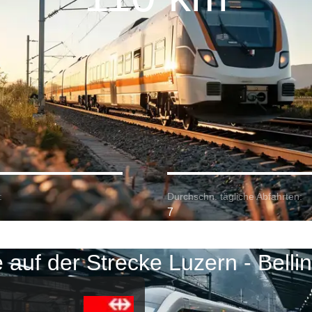
:
Durchschn. tägliche Abfahrten:
7
 auf der Strecke Luzern - Belli