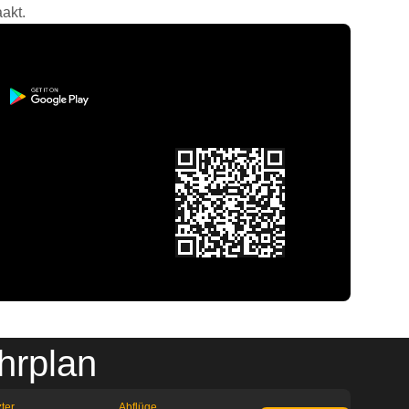
akt.
hrplan
ter
Abflüge