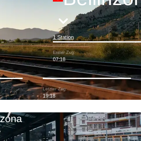
1 Station
Erster Zug:
07:18
Letzter Zug:
19:18
nzona