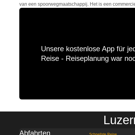
van een spoorwegmaatschappij. Het is een commercieel
Unsere kostenlose App für jed
Reise - Reiseplanung war noc
Luzer
Abfahrten
Schnellste Reise