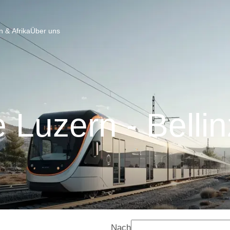
 & Afrika
Über uns
 Luzern - Belli
Nach