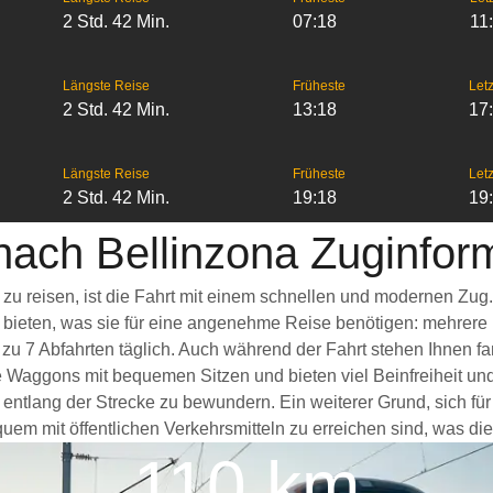
2 Std. 42 Min.
07:18
11
Längste Reise
Früheste
Letz
2 Std. 42 Min.
13:18
17
Längste Reise
Früheste
Letz
2 Std. 42 Min.
19:18
19
nach Bellinzona Zuginfor
 zu reisen, ist die Fahrt mit einem schnellen und modernen Zu
s bieten, was sie für eine angenehme Reise benötigen: mehrere
 zu 7 Abfahrten täglich. Auch während der Fahrt stehen Ihnen 
e Waggons mit bequemen Sitzen und bieten viel Beinfreiheit 
ntlang der Strecke zu bewundern. Ein weiterer Grund, sich für 
em mit öffentlichen Verkehrsmitteln zu erreichen sind, was die
110 km