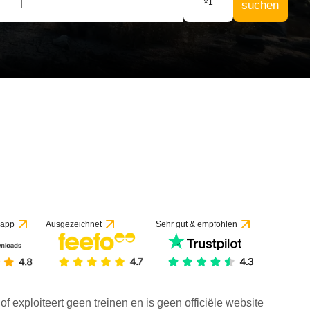
×
1
suchen
 app
Ausgezeichnet
Sehr gut & empfohlen
f exploiteert geen treinen en is geen officiële website