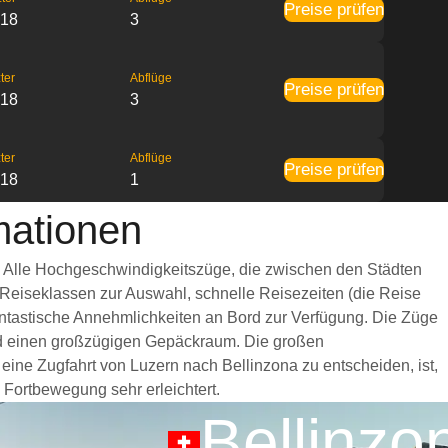
Preise prüfen
:18
3
ter
Abflüge
Preise prüfen
:18
3
ter
Abflüge
Preise prüfen
:18
1
mationen
g. Alle Hochgeschwindigkeitszüge, die zwischen den Städten
 Reiseklassen zur Auswahl, schnelle Reisezeiten (die Reise
fantastische Annehmlichkeiten an Bord zur Verfügung. Die Züge
und einen großzügigen Gepäckraum. Die großen
eine Zugfahrt von Luzern nach Bellinzona zu entscheiden, ist,
 Fortbewegung sehr erleichtert.
Bellinzo