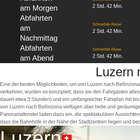
2 Std. 42 Min.
am Morgen
Abfahrten
Schnellste Reise
am
2 Std. 42 Min.
Nachmittag
Abfahrten
Schnellste Reise
2 Std. 42 Min.
am Abend
Luzern 
Eine der besten Möglichkeiten, um von Luzern nach Bellinzona
verkehren, wurden so konzipiert, dass sie den Fahrgästen alle
dauert etwa 3 Stunden) und ein umfangreicher Fahrplan mit bis
von Luzern nach Bellinzona verfügen über helle und geräumig
Panoramafenster laden dazu ein, die spektakulären Aussichten e
dass die Bahnhöfe in der Nähe der Stadtzentren liegen und bequ
Luzern