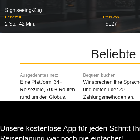
Sightseeing-Zug
Reisezeit
Preis von
2 Std. 42 Min.
$127
Beliebte
Ausgedehntes netz
Bequem buchen
Eine Plattform, 34+
Wir sprechen Ihre Sprach
Reiseziele, 700+ Routen
und bieten über 20
rund um den Globus.
Zahlungsmethoden an.
Unsere kostenlose App für jeden Schritt Ih
Reiseplanung war noch nie einfacher!