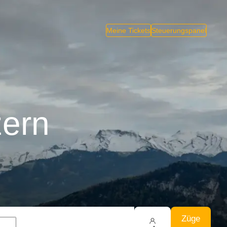
Meine Tickets
Steuerungspanel
zern
Züge