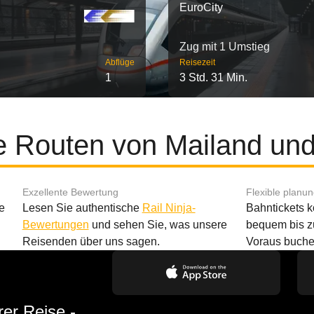
EuroCity
Zug mit 1 Umstieg
Abflüge
Reisezeit
1
3 Std. 31 Min.
e Routen von Mailand un
Exzellente Bewertung
Flexible planu
e
Lesen Sie authentische
Rail Ninja-
Bahntickets 
Bewertungen
und sehen Sie, was unsere
bequem bis z
Reisenden über uns sagen.
Voraus buche
rer Reise -