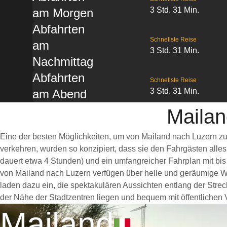
3 Std. 31 Min.
am Morgen
Abfahrten
Schnellste Reise
am
3 Std. 31 Min.
Nachmittag
Abfahrten
Schnellste Reise
3 Std. 31 Min.
am Abend
Mailan
Eine der besten Möglichkeiten, um von Mailand nach Luzern zu
verkehren, wurden so konzipiert, dass sie den Fahrgästen alle
dauert etwa 4 Stunden) und ein umfangreicher Fahrplan mit bis
von Mailand nach Luzern verfügen über helle und geräumige W
laden dazu ein, die spektakulären Aussichten entlang der Strec
der Nähe der Stadtzentren liegen und bequem mit öffentlichen V
Mailand