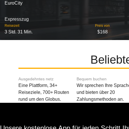
EuroCity
Expresszug
Reisezeit
Preis von
3 Std. 31 Min.
$168
Beliebt
Ausgedehntes netz
Bequem buchen
Eine Plattform, 34+
Wir sprechen Ihre Sprach
Reiseziele, 700+ Routen
und bieten über 20
rund um den Globus.
Zahlungsmethoden an.
Unsere kostenlose App für jeden Schritt Ih