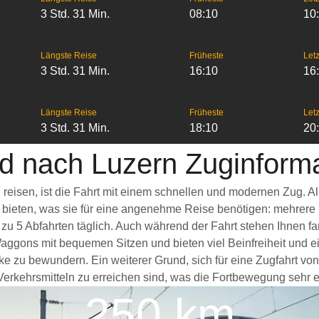
3 Std. 31 Min.
08:10
10
Längste Reise
Früheste
Letz
3 Std. 31 Min.
16:10
16
Längste Reise
Früheste
Letz
3 Std. 31 Min.
18:10
20
d nach Luzern Zuginform
 reisen, ist die Fahrt mit einem schnellen und modernen Zug. 
s bieten, was sie für eine angenehme Reise benötigen: mehrere
 zu 5 Abfahrten täglich. Auch während der Fahrt stehen Ihnen 
aggons mit bequemen Sitzen und bieten viel Beinfreiheit und
ke zu bewundern. Ein weiterer Grund, sich für eine Zugfahrt vo
erkehrsmitteln zu erreichen sind, was die Fortbewegung sehr er
250 km