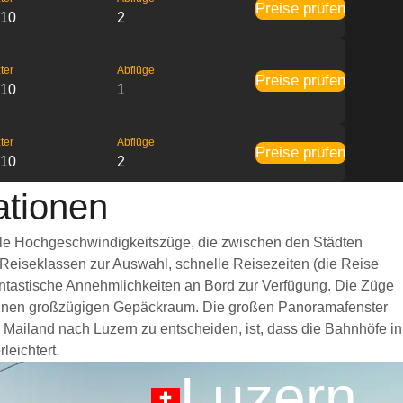
Preise prüfen
:10
2
ter
Abflüge
Preise prüfen
:10
1
ter
Abflüge
Preise prüfen
:10
2
ationen
Alle Hochgeschwindigkeitszüge, die zwischen den Städten
 Reiseklassen zur Auswahl, schnelle Reisezeiten (die Reise
fantastische Annehmlichkeiten an Bord zur Verfügung. Die Züge
 einen großzügigen Gepäckraum. Die großen Panoramafenster
n Mailand nach Luzern zu entscheiden, ist, dass die Bahnhöfe in
leichtert.
Luzern