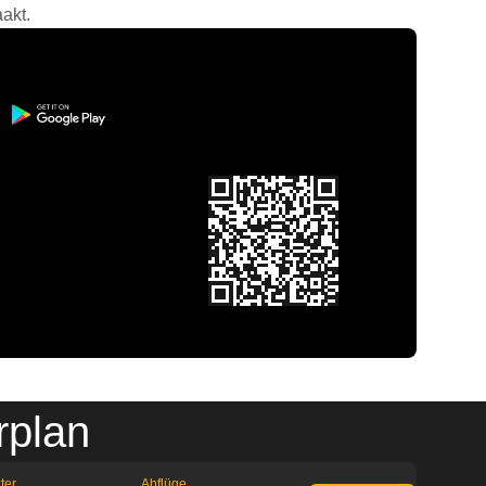
akt.
rplan
ter
Abflüge