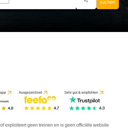
×
1
suchen
f 1 Bewertung
 app
Ausgezeichnet
Sehr gut & empfohlen
f exploiteert geen treinen en is geen officiële website