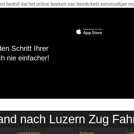
 bedrijf dat het online boeken van treintickets eenvoudiger ma
en Schritt Ihrer
h nie einfacher!
and nach Luzern Zug Fah
Längste Reise
Früheste
Letz