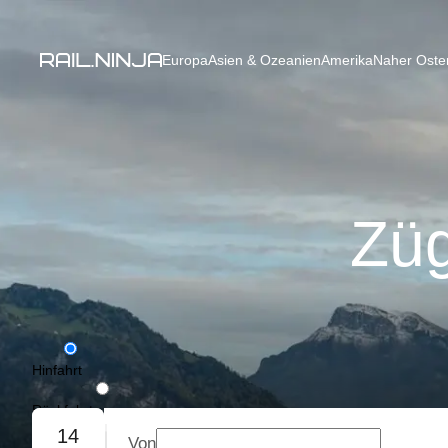
Europa
Asien & Ozeanien
Amerika
Naher Osten
Züg
Hinfahrt
Rückfahrt
14
Von