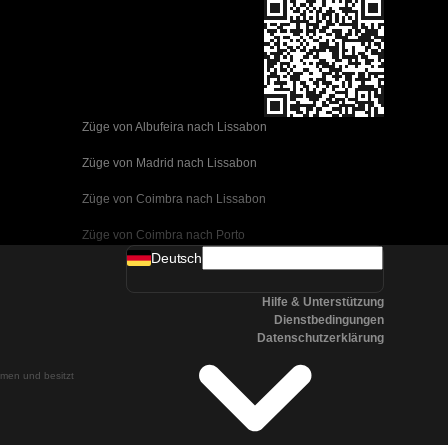
Züge von Albufeira nach Lissabon
Züge von Madrid nach Lissabon
Züge von Coimbra nach Lissabon
Züge von Coimbra nach Porto
Deutsch
Züge von Valencia nach Barcelona
Hilfe & Unterstützung
Züge von Sevilla nach Barcelona
Dienstbedingungen
Datenschutzerklärung
Züge von Malaga nach Barcelona
ehmen und besitzt
Züge von Malaga nach Madrid
Züge von Cordoba nach Madrid