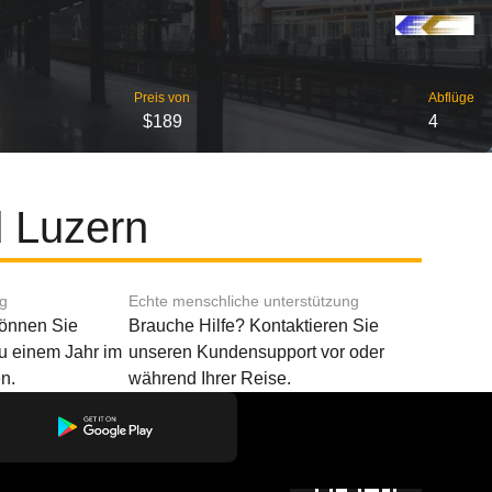
Preis von
Abflüge
$189
4
d Luzern
ng
Echte menschliche unterstützung
können Sie
Brauche Hilfe? Kontaktieren Sie
u einem Jahr im
unseren Kundensupport vor oder
n.
während Ihrer Reise.