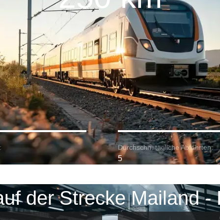
:
Durchschn. tägliche Abfahrten:
5
uf der Strecke Mailand -