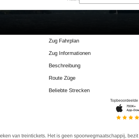
9.2 / 10 basierend au
Zug Fahrplan
Zug Informationen
Beschreibung
Route Züge
Beliebte Strecken
Topbeoordeelde
eken van treintickets. Het is geen spoorwegmaatschappij, bezit o