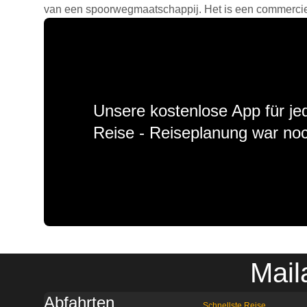
van een spoorwegmaatschappij. Het is een commercieel
Unsere kostenlose App für jed
Reise - Reiseplanung war noc
Mail
Abfahrten
Schnellste Reise