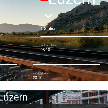
1 Station
Erster Zug:
08:10
Letzter Zug:
20:10
 Luzern