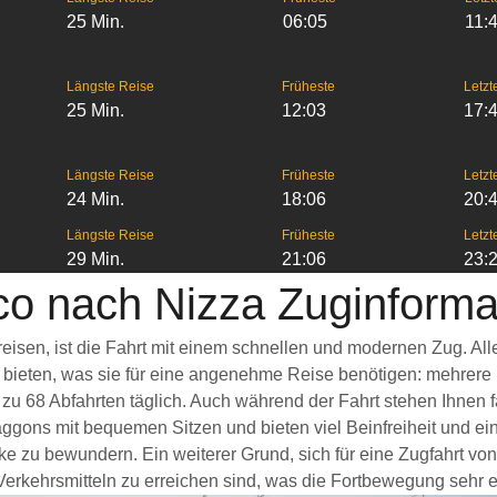
25 Min.
06:05
11:
Längste Reise
Früheste
Letzt
25 Min.
12:03
17:
Längste Reise
Früheste
Letzt
24 Min.
18:06
20:
Längste Reise
Früheste
Letzt
29 Min.
21:06
23:
o nach Nizza Zuginforma
eisen, ist die Fahrt mit einem schnellen und modernen Zug. A
s bieten, was sie für eine angenehme Reise benötigen: mehrere
 zu 68 Abfahrten täglich. Auch während der Fahrt stehen Ihnen
ggons mit bequemen Sitzen und bieten viel Beinfreiheit und 
ke zu bewundern. Ein weiterer Grund, sich für eine Zugfahrt vo
erkehrsmitteln zu erreichen sind, was die Fortbewegung sehr er