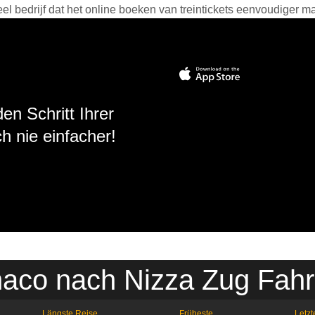
 bedrijf dat het online boeken van treintickets eenvoudiger ma
en Schritt Ihrer
h nie einfacher!
aco nach Nizza Zug Fahr
Längste Reise
Früheste
Letzt