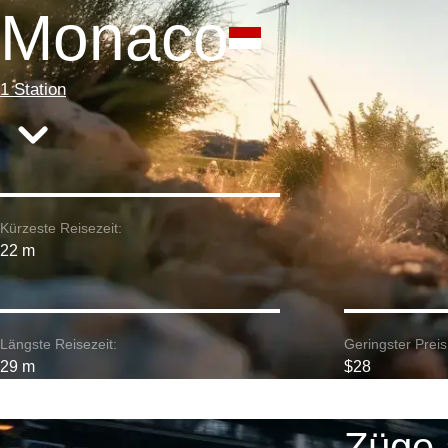
Monaco
1 Station
Kürzeste Reisezeit:
22 m
Längste Reisezeit:
Geringster Preis
29 m
$28
Züge 