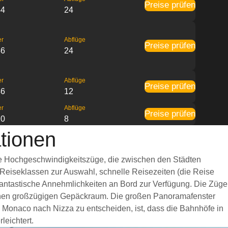
Preise prüfen
44
24
er
Abflüge
Preise prüfen
46
24
er
Abflüge
Preise prüfen
46
12
er
Abflüge
Preise prüfen
20
8
tionen
lle Hochgeschwindigkeitszüge, die zwischen den Städten
 Reiseklassen zur Auswahl, schnelle Reisezeiten (die Reise
 fantastische Annehmlichkeiten an Bord zur Verfügung. Die Züge
einen großzügigen Gepäckraum. Die großen Panoramafenster
n Monaco nach Nizza zu entscheiden, ist, dass die Bahnhöfe in
leichtert.