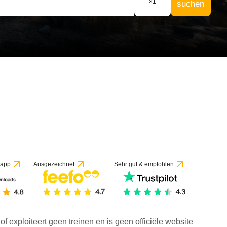
×
1
suchen
 app
Ausgezeichnet
Sehr gut & empfohlen
f exploiteert geen treinen en is geen officiële website