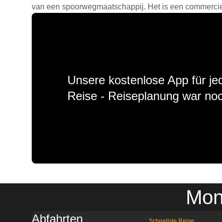
van een spoorwegmaatschappij. Het is een commercieel
Unsere kostenlose App für jed
Reise - Reiseplanung war noc
Mon
Abfahrten
Schnellste Reise