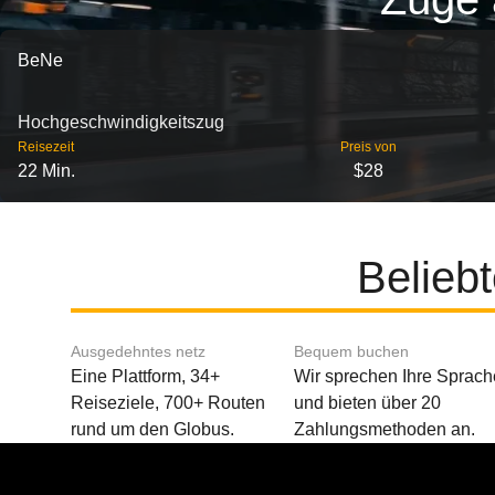
BeNe
Hochgeschwindigkeitszug
Reisezeit
Preis von
22 Min.
$28
Belieb
Ausgedehntes netz
Bequem buchen
Eine Plattform, 34+
Wir sprechen Ihre Sprach
Reiseziele, 700+ Routen
und bieten über 20
rund um den Globus.
Zahlungsmethoden an.