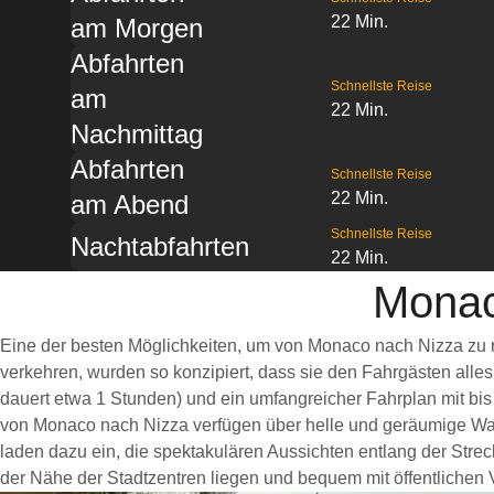
22 Min.
am Morgen
Abfahrten
Schnellste Reise
am
22 Min.
Nachmittag
Abfahrten
Schnellste Reise
22 Min.
am Abend
Schnellste Reise
Nachtabfahrten
22 Min.
Monac
Eine der besten Möglichkeiten, um von Monaco nach Nizza zu r
verkehren, wurden so konzipiert, dass sie den Fahrgästen alle
dauert etwa 1 Stunden) und ein umfangreicher Fahrplan mit bis
von Monaco nach Nizza verfügen über helle und geräumige Wa
laden dazu ein, die spektakulären Aussichten entlang der Strec
der Nähe der Stadtzentren liegen und bequem mit öffentlichen V