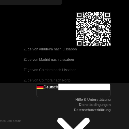
Züge von Albufeira nach Lissabon
Züge von Madrid nach Lissabon
Züge von Coimbra nach Lissabon
Züge von Coimbra nach Porto
Deutsch
Züge von Valencia nach Barcelona
Hilfe & Unterstützung
Züge von Sevilla nach Barcelona
Dienstbedingungen
Datenschutzerklärung
Züge von Malaga nach Barcelona
ehmen und besitzt
Züge von Malaga nach Madrid