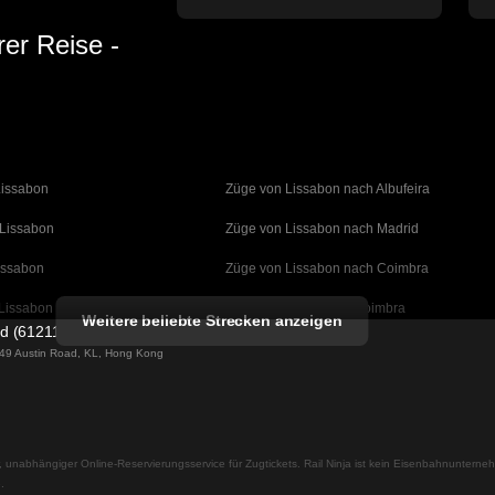
rer Reise -
Lissabon
Züge von Lissabon nach Albufeira
 Lissabon
Züge von Lissabon nach Madrid
issabon
Züge von Lissabon nach Coimbra
Lissabon
Züge von Porto nach Coimbra
Weitere beliebte Strecken anzeigen
ed (61211989)
 Barcelona
Züge von Barcelona nach Valencia
g 49 Austin Road, KL, Hong Kong
Barcelona
Züge von Barcelona nach Sevilla
an nach Barcelona
Züge von Barcelona nach Malaga
ler, unabhängiger Online-Reservierungsservice für Zugtickets. Rail Ninja ist kein Eisenbahnuntern
 Madrid
Züge von Madrid nach Malaga
.