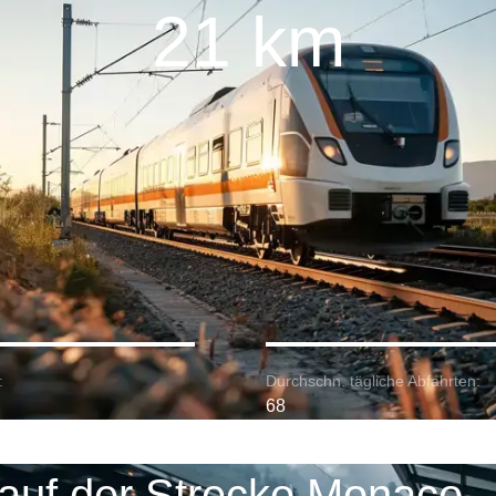
21 km
:
Durchschn. tägliche Abfahrten:
68
auf der Strecke Monaco -