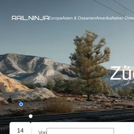
Europa
Asien & Ozeanien
Amerika
Naher Osten
Zü
Hinfahrt
Rückfahrt
14
Von