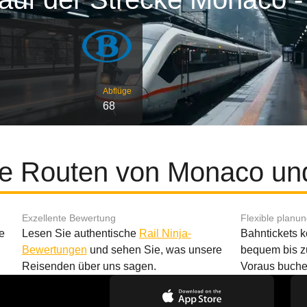
Abflüge
68
te Routen von Monaco un
Exzellente Bewertung
Flexible planu
e
Lesen Sie authentische
Rail Ninja-
Bahntickets 
Bewertungen
und sehen Sie, was unsere
bequem bis z
Reisenden über uns sagen.
Voraus buche