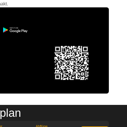
akt.
plan
er
Abflüge