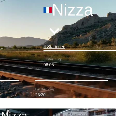
Nizza
4 Stationen
Erster Zug:
06:05
Letzter Zug:
23:20
 Nizza