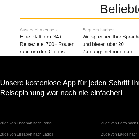
Belieb
Ausgedehntes netz
Bequem buchen
Eine Plattform, 34+
Wir sprechen Ihre Sprach
Reiseziele, 700+ Routen
und bieten über 20
rund um den Globus.
Zahlungsmethoden an.
Unsere kostenlose App für jeden Schritt Ih
Reiseplanung war noch nie einfacher!
Züge von Lissabon nach Porto
Züge von Porto nach 
Züge von Lissabon nach Lagos
Züge von Lagos nach