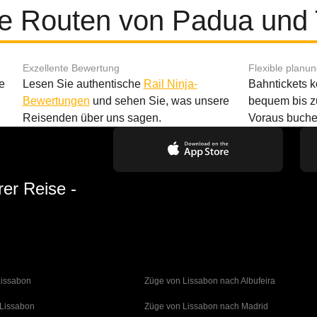
te Routen von Padua und 
Exzellente Bewertung
Flexible planu
e
Lesen Sie authentische
Rail Ninja-
Bahntickets 
Bewertungen
und sehen Sie, was unsere
bequem bis z
Reisenden über uns sagen.
Voraus buche
rer Reise -
Lissabon
Züge von Lissabon nach Albufeira
 Lissabon
Züge von Lissabon nach Madrid