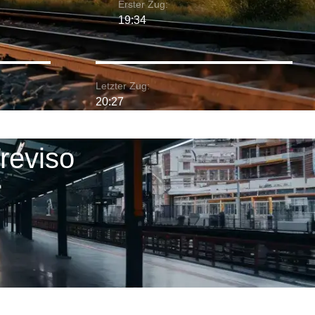
Erster Zug:
19:34
Letzter Zug:
20:27
reviso