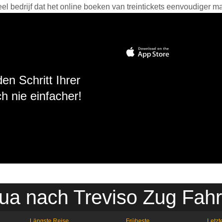
 bedrijf dat het online boeken van treintickets eenvoudiger ma
en Schritt Ihrer
h nie einfacher!
ua nach Treviso Zug Fahr
Längste Reise
Früheste
Letzt