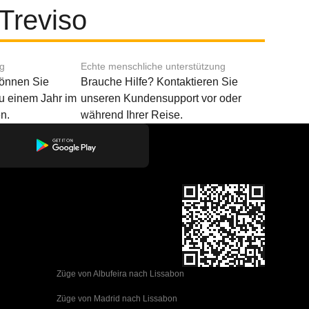
Treviso
ng
Echte menschliche unterstützung
können Sie
Brauche Hilfe? Kontaktieren Sie
u einem Jahr im
unseren Kundensupport vor oder
n.
während Ihrer Reise.
Züge von Albufeira nach Lissabon
Züge von Madrid nach Lissabon