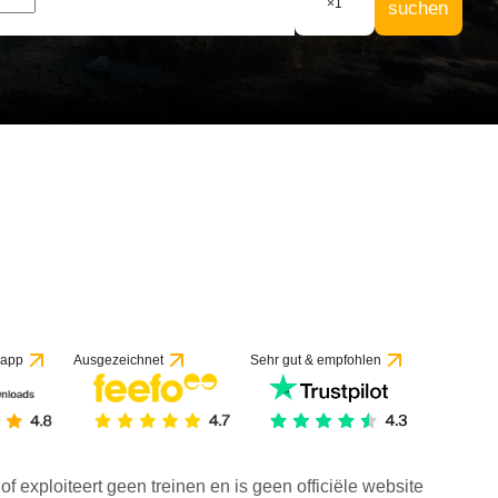
×
1
suchen
 app
Ausgezeichnet
Sehr gut & empfohlen
f exploiteert geen treinen en is geen officiële website