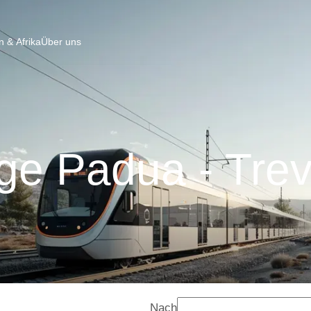
 & Afrika
Über uns
ge Padua - Trev
Nach