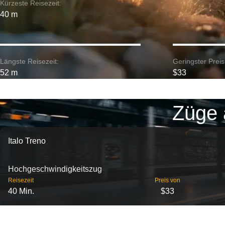
Kürzeste Reisezeit:
40 m
Längste Reisezeit:
Geringster Preis
52 m
$33
Züge 
Italo Treno
Hochgeschwindigkeitszug
Reisezeit
Preis von
40 Min.
$33