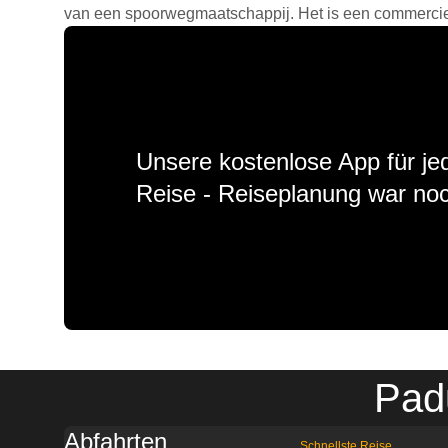
van een spoorwegmaatschappij. Het is een commercieel
Unsere kostenlose App für jed
Reise - Reiseplanung war noc
Pad
Abfahrten
Schnellste Reise