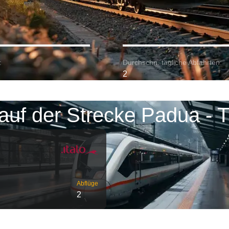
:
Durchschn. tägliche Abfahrten:
2
auf der Strecke Padua - T
Abflüge
2