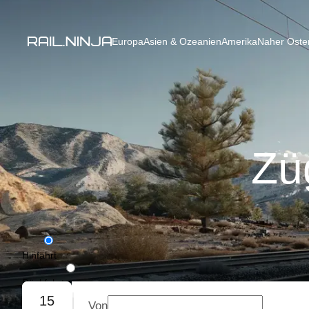
Europa
Asien & Ozeanien
Amerika
Naher Osten
Zü
Hinfahrt
Rückfahrt
15
Von