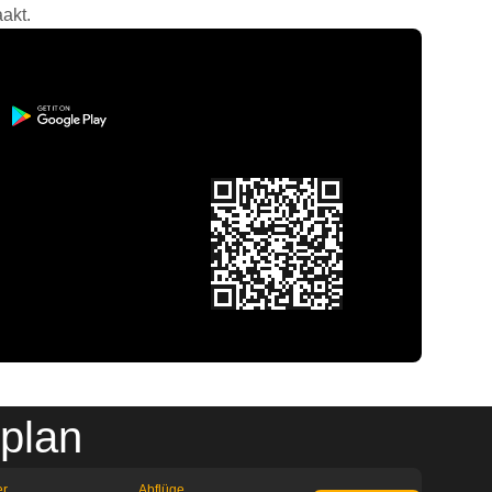
akt.
plan
er
Abflüge