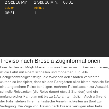
2 Std. 16 Min.
2 Std. 16 Min.
08:31
Letzter
Abflüge
08:31
1
Treviso nach Brescia Zuginformationen
Eine der besten Möglichkeiten, um von Treviso nach Brescia zu reisen,
ist die Fahrt mit einem schnellen und modernen Zug. Alle
Hochgeschwindigkeitszüge, die zwischen den Städten verkehren,
wurden so konzipiert, dass sie den Fahrgästen alles bieten, was sie für
eine angenehme Reise benötigen: mehrere Reiseklassen zur Auswahl,
schnelle Reisezeiten (die Reise dauert etwa 2 Stunden) und ein
umfangreicher Fahrplan mit bis zu 1 Abfahrten täglich. Auch während
der Fahrt stehen Ihnen fantastische Annehmlichkeiten an Bord zur
Verfügung. Die Züge von Treviso nach Brescia verfügen über helle