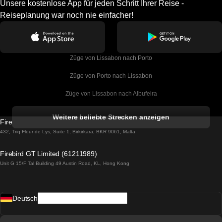
Unsere kostenlose App für jeden Schritt Ihrer Reise -
Reiseplanung war noch nie einfacher!
Züge von Lissabon nach Porto
Züge von Porto nach Lissabon
Züge von Lissabon nach Albufeira
Züge von Albufeira nach Lissabon
Weitere beliebte Strecken anzeigen
Firebird GT Limited (OC 1451)
Züge von Lissabon nach Lagos
432, Triq Fleur de Lys, Suite 1, Birkirkara, BKR 9061, Malta
Züge von Lagos nach Lissabon
Firebird GT Limited (61211989)
Unit G 15/F Tal Building 49 Austin Road, KL, Hong Kong
Züge von Lissabon nach Madrid
Züge von Madrid nach Lissabon
Deutsch
Züge von Lissabon nach Faro
Züge von Faro nach Lissabon