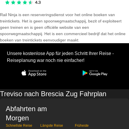
Rail Ninja is een reserveringsdienst voor het online boeken van
treintickets. Het is geen spoorwegmaatschappij, bezit of exploiteert
geen treinen en is geen officiële website van een
spoorwegmaatschappij. Het is een commercieel bedrijf dat het online
boeken van treintickets eenvoudiger maakt.
Unsere kostenlose App für jeden Schritt Ihrer Reise -
Reiseplanung war noch nie einfacher!
Treviso nach Brescia Zug Fahrplan
Abfahrten am
Morgen
Schnellste Reise
Längste Reise
Früheste