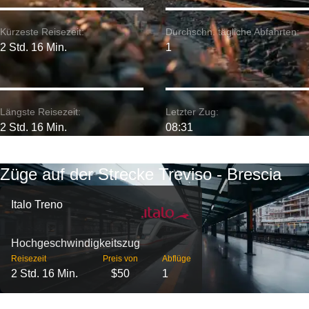
Kürzeste Reisezeit:
Durchschn. tägliche Abfahrten:
2 Std. 16 Min.
1
Längste Reisezeit:
Letzter Zug:
2 Std. 16 Min.
08:31
Züge auf der Strecke Treviso - Brescia
Italo Treno
Hochgeschwindigkeitszug
Reisezeit
Preis von
Abflüge
2 Std. 16 Min.
$50
1