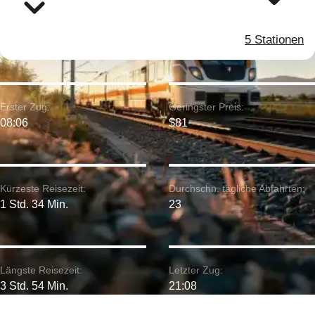
5 Stationen
Erster Zug:
Geringster Preis:
08:06
$81
Kürzeste Reisezeit:
Durchschn. tägliche Abfahrten:
1 Std. 34 Min.
23
Längste Reisezeit:
Letzter Zug:
3 Std. 54 Min.
21:08