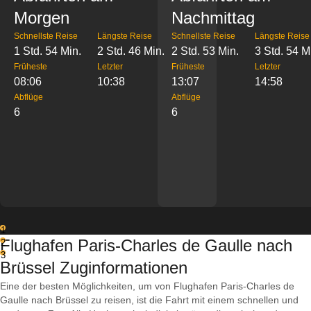
Morgen
Nachmittag
Schnellste Reise
Längste Reise
Schnellste Reise
Längste Reise
1 Std. 54 Min.
2 Std. 46 Min.
2 Std. 53 Min.
3 Std. 54 M
Früheste
Letzter
Früheste
Letzter
08:06
10:38
13:07
14:58
Abflüge
Abflüge
6
6
1
Flughafen Paris-Charles de Gaulle nach
2
3
Brüssel Zuginformationen
Eine der besten Möglichkeiten, um von Flughafen Paris-Charles de
Gaulle nach Brüssel zu reisen, ist die Fahrt mit einem schnellen und