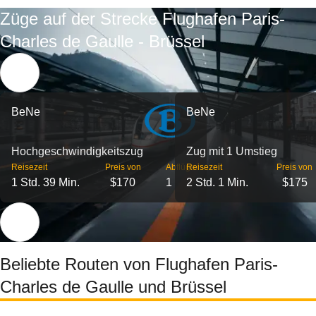
Züge auf der Strecke Flughafen Paris-
Charles de Gaulle - Brüssel
BeNe
BeNe
Hochgeschwindigkeitszug
Zug mit 1 Umstieg
Reisezeit
Preis von
Abflüge
Reisezeit
Preis von
1 Std. 39 Min.
$170
1
2 Std. 1 Min.
$175
Beliebte Routen von Flughafen Paris-
Charles de Gaulle und Brüssel