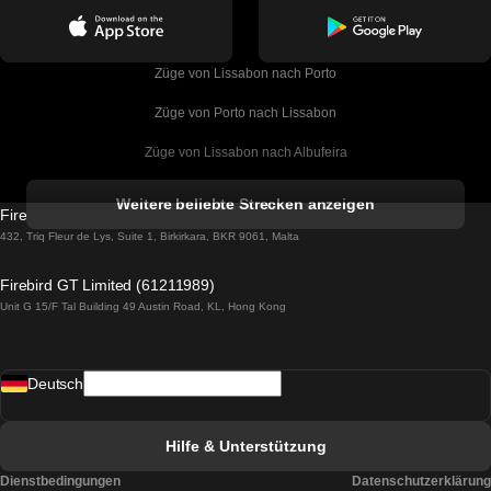
Züge von Lissabon nach Porto
Züge von Porto nach Lissabon
Züge von Lissabon nach Albufeira
Züge von Albufeira nach Lissabon
Weitere beliebte Strecken anzeigen
Firebird GT Limited (OC 1451)
Züge von Lissabon nach Lagos
432, Triq Fleur de Lys, Suite 1, Birkirkara, BKR 9061, Malta
Züge von Lagos nach Lissabon
Firebird GT Limited (61211989)
Unit G 15/F Tal Building 49 Austin Road, KL, Hong Kong
Züge von Lissabon nach Madrid
Züge von Madrid nach Lissabon
Deutsch
Züge von Lissabon nach Faro
Züge von Faro nach Lissabon
Hilfe & Unterstützung
Züge von Lissabon nach Coimbra
Dienstbedingungen
Datenschutzerklärung