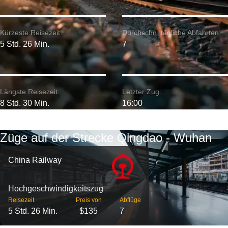
Kürzeste Reisezeit:
Durchschn. tägliche Abfahrten:
5 Std. 26 Min.
7
Längste Reisezeit:
Letzter Zug:
8 Std. 30 Min.
16:00
Züge auf der Strecke Qingdao - Wuhan
China Railway
Hochgeschwindigkeitszug
Reisezeit
Preis von
Abflüge
5 Std. 26 Min.
$135
7