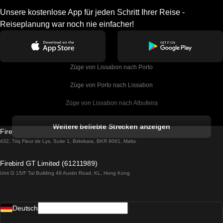
Unsere kostenlose App für jeden Schritt Ihrer Reise -
Reiseplanung war noch nie einfacher!
Züge von Lissabon nach Porto
Züge von Porto nach Lissabon
Züge von Lissabon nach Albufeira
Züge von Albufeira nach Lissabon
Weitere beliebte Strecken anzeigen
Firebird GT Limited (OC 1451)
Züge von Lissabon nach Lagos
432, Triq Fleur de Lys, Suite 1, Birkirkara, BKR 9061, Malta
Züge von Lagos nach Lissabon
Firebird GT Limited (61211989)
Unit G 15/F Tal Building 49 Austin Road, KL, Hong Kong
Züge von Lissabon nach Madrid
Züge von Madrid nach Lissabon
Deutsch
Züge von Lissabon nach Faro