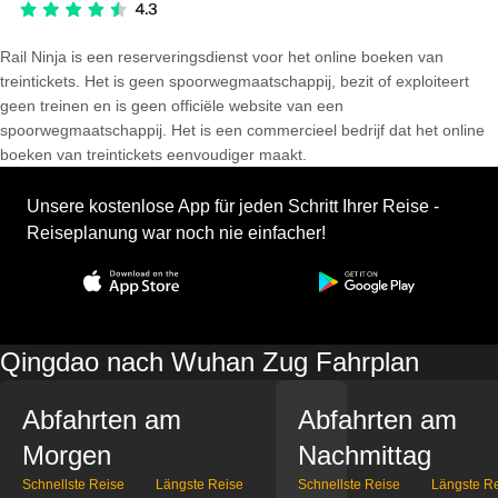
Rail Ninja is een reserveringsdienst voor het online boeken van
treintickets. Het is geen spoorwegmaatschappij, bezit of exploiteert
geen treinen en is geen officiële website van een
spoorwegmaatschappij. Het is een commercieel bedrijf dat het online
boeken van treintickets eenvoudiger maakt.
Unsere kostenlose App für jeden Schritt Ihrer Reise -
Reiseplanung war noch nie einfacher!
Qingdao nach Wuhan Zug Fahrplan
Abfahrten am
Abfahrten am
Morgen
Nachmittag
Schnellste Reise
Längste Reise
Schnellste Reise
Längste R